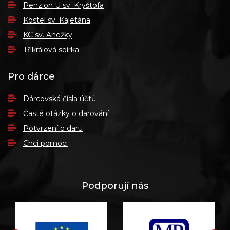
Penzion U sv. Kryštofa
Kostel sv. Kajetána
KC sv. Anežky
Tříkrálová sbírka
Pro dárce
Dárcovská čísla účtů
Časté otázky o darování
Potvrzení o daru
Chci pomoci
Podporují nás