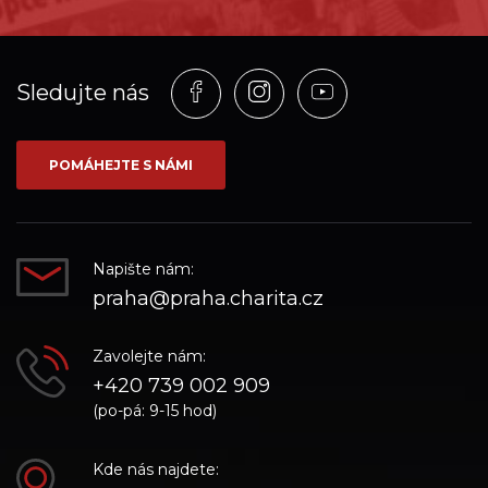
Profil
Profil
Profil
Sledujte nás
na
na
na
síti_Facebook
síti_Instagram
síti_YouTube
POMÁHEJTE S NÁMI
Napište nám:
praha@praha.charita.cz
Zavolejte nám:
+420 739 002 909
(po-pá: 9-15 hod)
Kde nás najdete: