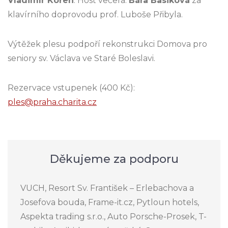
Vladimír Kořen
. Host večera:
Bára Basiková
za
klavírního doprovodu prof. Luboše Přibyla.
Výtěžek plesu podpoří rekonstrukci Domova pro
seniory sv. Václava ve Staré Boleslavi.
Rezervace vstupenek (400 Kč):
ples@praha.charita.cz
Děkujeme za podporu
VUCH, Resort Sv. František – Erlebachova a
Josefova bouda, Frame-it.cz, Pytloun hotels,
Aspekta trading s.r.o., Auto Porsche-Prosek, T-