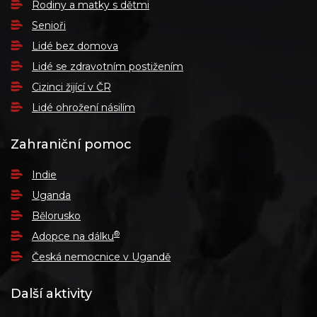
Rodiny a matky s dětmi
Senioři
Lidé bez domova
Lidé se zdravotním postižením
Cizinci žijící v ČR
Lidé ohrožení násilím
Zahraniční pomoc
Indie
Uganda
Bělorusko
®
Adopce na dálku
Česká nemocnice v Ugandě
Další aktivity