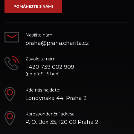
síti_Facebook
síti_Instagram
síti_YouTube
POMÁHEJTE S NÁMI
Napište nám:
praha@praha.charita.cz
Zavolejte nám:
+420 739 002 909
(po-pá: 9-15 hod)
Kde nás najdete:
Londýnská 44, Praha 2
Korespondenční adresa:
P. O. Box 35, 120 00 Praha 2