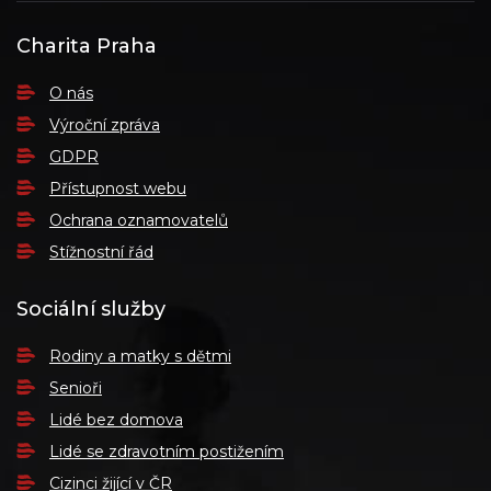
Charita Praha
O nás
Výroční zpráva
GDPR
Přístupnost webu
Ochrana oznamovatelů
Stížnostní řád
Sociální služby
Rodiny a matky s dětmi
Senioři
Lidé bez domova
Lidé se zdravotním postižením
Cizinci žijící v ČR