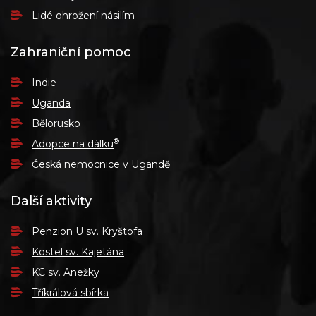
Lidé ohrožení násilím
Zahraniční pomoc
Indie
Uganda
Bělorusko
®
Adopce na dálku
Česká nemocnice v Ugandě
Další aktivity
Penzion U sv. Kryštofa
Kostel sv. Kajetána
KC sv. Anežky
Tříkrálová sbírka