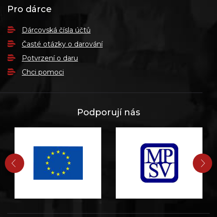
Pro dárce
Dárcovská čísla účtů
Časté otázky o darování
Potvrzení o daru
Chci pomoci
Podporují nás
PŘEDCHOZÍ
DA