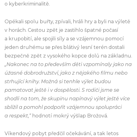
o kyberkriminalitě.
Opékali spolu buřty, zpívali, hráli hry a byli na výletě
v horách. Cestou zpět je zastihlo špatné počasí
a krupobití, ale spojili síly a se vzájemnou pomocí
jeden druhému se přes blátivý lesní terén dostali
bezpečně zpět z vysokého kopce dolů na základnu.
„Nakonec na to především děti vzpomínaly jako na
úžasné dobrodružství, jako z nějakého filmu nebo
strhující knihy. Možná si tenhle výlet budou
pamatovat ještě i v dospělosti. S rodiči jsme se
shodli na tom, že skupinu napínavý výlet ještě více
sblížil a pomohl podpořit vzájemnou spolupráci
a respekt,“
hodnotí mokrý výšlap Brožová.
Víkendový pobyt předčil očekávání, a tak letos