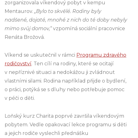
zorganizovala víkendový pobyt v kempu
Mentaurov.
„Bylo to skvělé. Rodiny byly
nadšené, dojaté, mnohé z nich do té doby nebyly
mimo svůj domov,“
vzpomíná sociální pracovnice
Renáta Brožová.
Víkend se uskutečnil v rámci
Programu zdravého
rodičovství
. Ten cílí na rodiny, které se ocitají
v nepříznivé situaci a nedokážou ji zvládnout
vlastními silami. Rodina například přijde o bydlení,
o práci, potýká se s dluhy nebo potřebuje pomoc
v péči o děti.
Loňský kurz Charita poprvé završila víkendovým
pobytem. Vedle opakovací lekce programu si děti
a jejich rodiče vyslechli přednášku