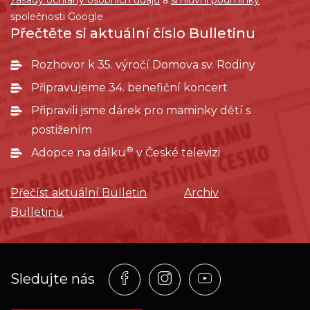
zásady ochrany osobních údajů
a
smluvní podmínky
společnosti Google
Přečtěte si aktuální číslo Bulletinu
Rozhovor k 35. výročí Domova sv. Rodiny
Připravujeme 34. benefiční koncert
Připravili jsme dárek pro maminky dětí s
postižením
®
Adopce na dálku
v České televizi
Přečíst aktuální Bulletin
Archiv
Bulletinu
Profil
Profil
Profil
Sledujte nás
na
na
na