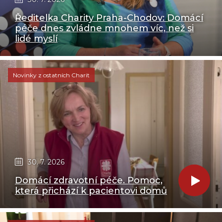
Ředitelka Charity Praha-Chodov: Domácí
péče dnes zvládne mnohem víc, než si
lidé myslí
Novinky z ostatních Charit
30. 7. 2026
Domácí zdravotní péče. Pomoc,
která přichází k pacientovi domů