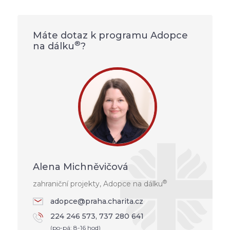
Máte dotaz k programu Adopce
®
na dálku
?
Alena Michněvičová
®
zahraniční projekty, Adopce na dálku
adopce@praha.charita.cz
224 246 573, 737 280 641
(po-pá: 8-16 hod)