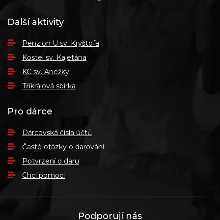
Další aktivity
Penzion U sv. Kryštofa
Kostel sv. Kajetána
KC sv. Anežky
Tříkrálová sbírka
Pro dárce
Dárcovská čísla účtů
Časté otázky o darování
Potvrzení o daru
Chci pomoci
Podporují nás