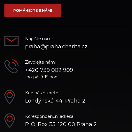
síti_Facebook
síti_Instagram
síti_YouTube
POMÁHEJTE S NÁMI
Napište nám:
praha@praha.charita.cz
Zavolejte nám:
+420 739 002 909
(po-pá: 9-15 hod)
Kde nás najdete:
Londýnská 44, Praha 2
Korespondenční adresa:
P. O. Box 35, 120 00 Praha 2