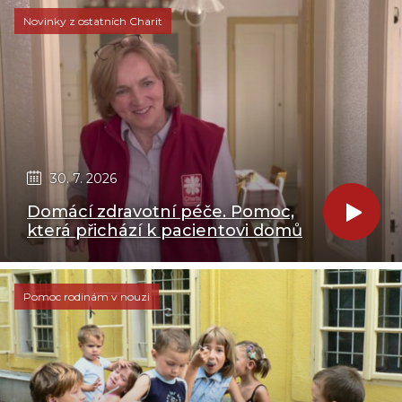
Novinky z ostatních Charit
30. 7. 2026
Domácí zdravotní péče. Pomoc,
která přichází k pacientovi domů
Pomoc rodinám v nouzi