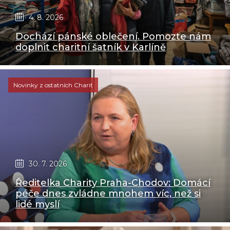
4. 8. 2026
Dochází pánské oblečení. Pomozte nám
doplnit charitní šatník v Karlíně
Novinky z ostatních Charit
30. 7. 2026
Ředitelka Charity Praha-Chodov: Domácí
péče dnes zvládne mnohem víc, než si
lidé myslí