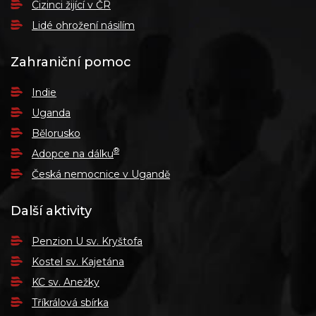
Cizinci žijící v ČR
Lidé ohrožení násilím
Zahraniční pomoc
Indie
Uganda
Bělorusko
®
Adopce na dálku
Česká nemocnice v Ugandě
Další aktivity
Penzion U sv. Kryštofa
Kostel sv. Kajetána
KC sv. Anežky
Tříkrálová sbírka