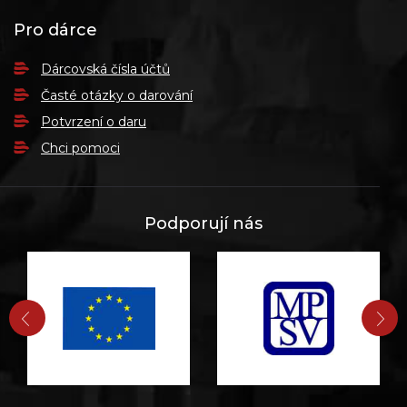
Pro dárce
Dárcovská čísla účtů
Časté otázky o darování
Potvrzení o daru
Chci pomoci
Podporují nás
PŘEDCHOZÍ
DA