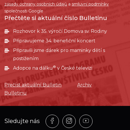
zásady ochrany osobních údajů
a
smluvní podmínky
společnosti Google
Přečtěte si aktuální číslo Bulletinu
Rozhovor k 35. výročí Domova sv. Rodiny
Připravujeme 34. benefiční koncert
Připravili jsme dárek pro maminky dětí s
postižením
®
Adopce na dálku
v České televizi
Přečíst aktuální Bulletin
Archiv
Bulletinu
Profil
Profil
Profil
Sledujte nás
na
na
na