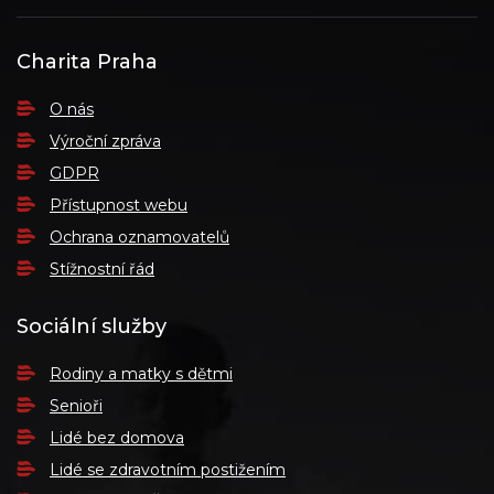
Charita Praha
O nás
Výroční zpráva
GDPR
Přístupnost webu
Ochrana oznamovatelů
Stížnostní řád
Sociální služby
Rodiny a matky s dětmi
Senioři
Lidé bez domova
Lidé se zdravotním postižením