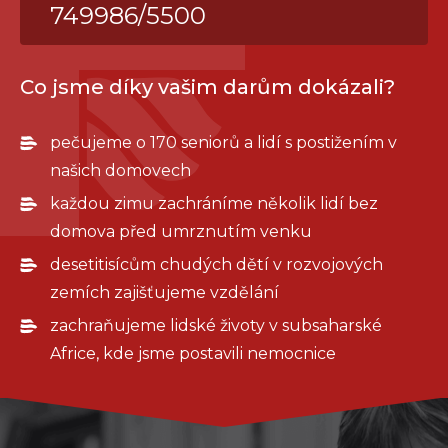
749986/5500
Co jsme díky vašim darům dokázali?
pečujeme o 170 seniorů a lidí s postižením v
našich domovech
každou zimu zachráníme několik lidí bez
domova před umrznutím venku
desetitisícům chudých dětí v rozvojových
zemích zajišťujeme vzdělání
zachraňujeme lidské životy v subsaharské
Africe, kde jsme postavili nemocnice