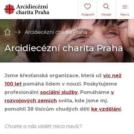
Podpořit
Hledat
Menu
Úvod
Arcidiecézní charita Praha
Arcidiecézní charita Praha
Jsme křesťanská organizace, která už
víc než
100 let
pomáhá lidem v nouzi. Poskytujeme
profesionální
sociální služby
. Pomáháme
v
rozvojových zemích
světa, kde jsme mj.
pomohli 38 tisícům chudých dětí
ke vzdělání
.
Chcete o nás vědět něco navíc?