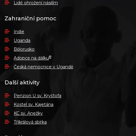
Lidé ohrožení násilím
Zahraniční pomoc
Indie
Uganda
Bělorusko
®
Adopce na dálku
Česká nemocnice v Ugandě
Další aktivity
Penzion U sv. Kryštofa
Kostel sv. Kajetána
KC sv. Anežky
Tříkrálová sbírka