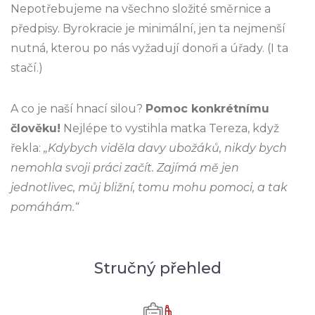
Nepotřebujeme na všechno složité směrnice a
předpisy. Byrokracie je minimální, jen ta nejmenší
nutná, kterou po nás vyžadují donoři a úřady. (I ta
stačí.)
A co je naší hnací silou?
Pomoc konkrétnímu
člověku!
Nejlépe to vystihla matka Tereza, když
řekla:
„Kdybych viděla davy ubožáků, nikdy bych
nemohla svoji práci začít. Zajímá mě jen
jednotlivec, můj bližní, tomu mohu pomoci, a tak
pomáhám.“
Stručný přehled