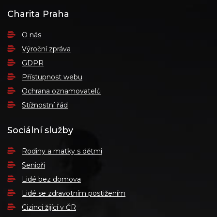
Charita Praha
O nás
Výroční zpráva
GDPR
Přístupnost webu
Ochrana oznamovatelů
Stížnostní řád
Sociální služby
Rodiny a matky s dětmi
Senioři
Lidé bez domova
Lidé se zdravotním postižením
Cizinci žijící v ČR