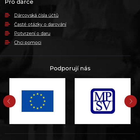
Pro dárce
Dárcovská čísla účtů
Časté otázky o darování
Potvrzení o daru
Chci pomoci
Podporují nás
PŘEDCHOZÍ
DA