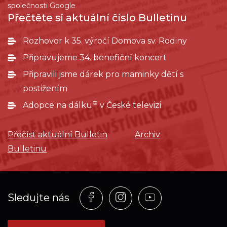
společnosti Google
Přečtěte si aktuální číslo Bulletinu
Rozhovor k 35. výročí Domova sv. Rodiny
Připravujeme 34. benefiční koncert
Připravili jsme dárek pro maminky dětí s
postižením
®
Adopce na dálku
v České televizi
Přečíst aktuální Bulletin
Archiv
Bulletinu
Profil
Profil
Profil
Sledujte nás
na
na
na
síti_Facebook
síti_Instagram
síti_YouTube