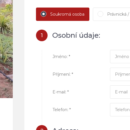
Soukromá osoba
Právnická /
Osobní údaje:
1
Jméno: *
Příjmení: *
E-mail: *
Telefon: *