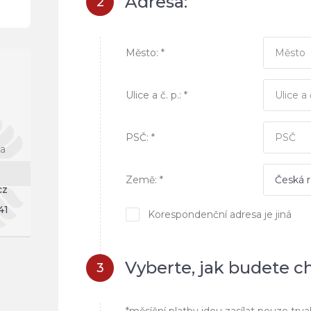
Adresa:
2
Město: *
Ulice a č. p.: *
PSČ: *
na
Země: *
cz
41
Korespondenční adresa je jiná
Vyberte, jak budete cht
3