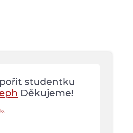
dpořit studentku
seph
Děkujeme!
lo.