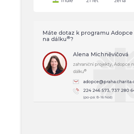
Indie
21 let
žena
Máte dotaz k programu Adopce
®
na dálku
?
Alena Michněvičová
zahraniční projekty, Adopce 
®
dálku
adopce@praha.charita.
224 246 573, 737 280 6
(po-pá: 8-16 hod)