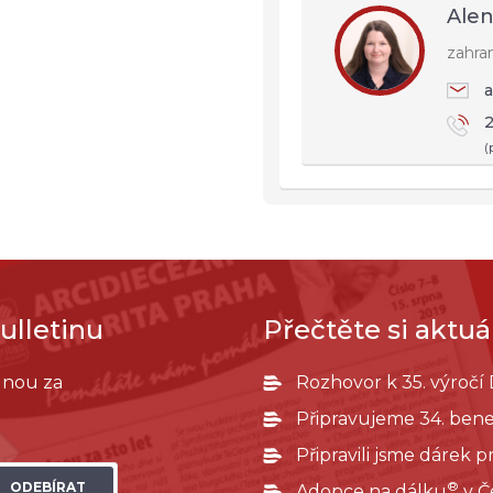
Alen
zahra
a
2
(
ulletinu
Přečtěte si aktuál
ednou za
Rozhovor k 35. výročí
Připravujeme 34. bene
Připravili jsme dárek 
®
ODEBÍRAT
Adopce na dálku
v Č