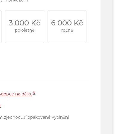
valým příkazem
3 000 Kč
6 000 Kč
pololetně
ročně
®
Adopce na dálku
ů
.
ám zjednoduší opakované vyplnění