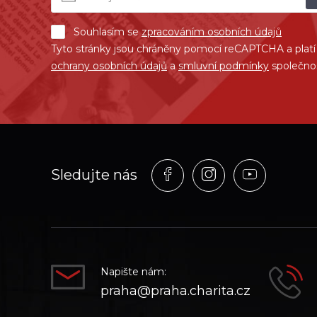
Souhlasím se
zpracováním osobních údajů
Tyto stránky jsou chráněny pomocí reCAPTCHA a plat
ochrany osobních údajů
a
smluvní podmínky
společno
Profil
Profil
Profil
Sledujte nás
na
na
na
síti_Facebook
síti_Instagram
síti_YouT
Napište nám:
praha@praha.charita.cz