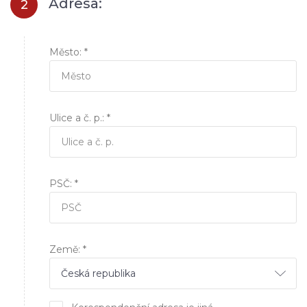
Adresa:
2
Město: *
Ulice a č. p.: *
PSČ: *
Země: *