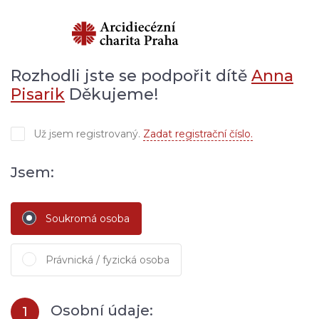
Rozhodli jste se podpořit dítě
Anna
Pisarik
Děkujeme!
Už jsem registrovaný.
Zadat registrační číslo.
Jsem:
Soukromá osoba
Právnická / fyzická osoba
Osobní údaje:
1