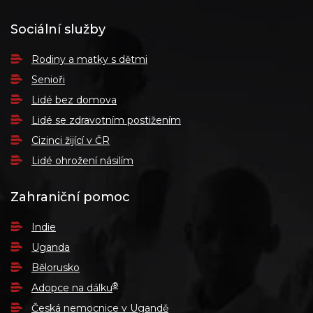
Sociální služby
Rodiny a matky s dětmi
Senioři
Lidé bez domova
Lidé se zdravotním postižením
Cizinci žijící v ČR
Lidé ohrožení násilím
Zahraniční pomoc
Indie
Uganda
Bělorusko
®
Adopce na dálku
Česká nemocnice v Ugandě