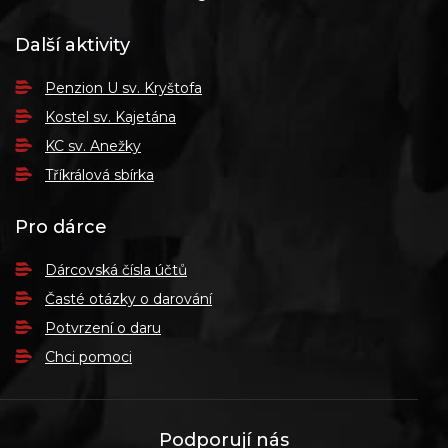
Další aktivity
Penzion U sv. Kryštofa
Kostel sv. Kajetána
KC sv. Anežky
Tříkrálová sbírka
Pro dárce
Dárcovská čísla účtů
Časté otázky o darování
Potvrzení o daru
Chci pomoci
Podporují nás