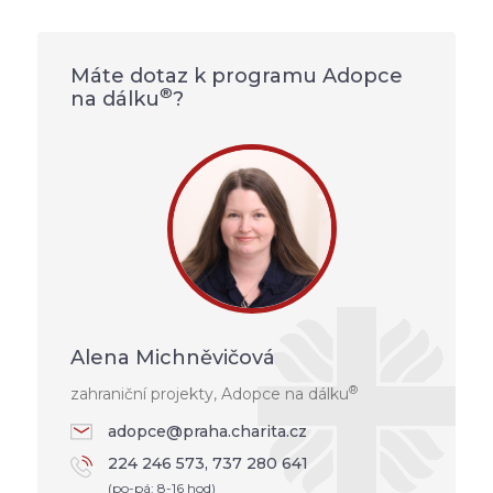
Máte dotaz k programu Adopce
®
na dálku
?
Alena Michněvičová
®
zahraniční projekty, Adopce na dálku
adopce@praha.charita.cz
224 246 573, 737 280 641
(po-pá: 8-16 hod)