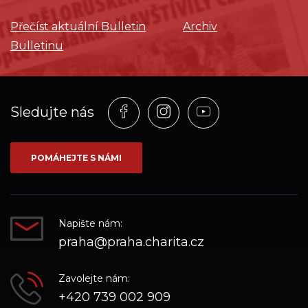
Přečíst aktuální Bulletin
Archiv
Bulletinu
Profil
Profil
Profil
Sledujte nás
na
na
na
síti_Facebook
síti_Instagram
síti_YouTube
POMÁHEJTE S NÁMI
Napište nám:
praha@praha.charita.cz
Zavolejte nám:
+420 739 002 909