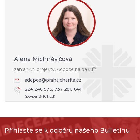
Alena Michněvičová
®
zahraniční projekty, Adopce na dálku
adopce@praha.charita.cz
224 246 573, 737 280 641
(po-pá: 8-16 hod)
Přihlaste se k odběru našeho Bulletinu