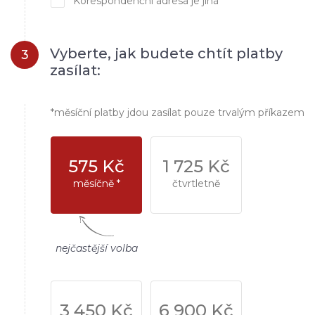
Korespondenční adresa je jiná
Vyberte, jak budete chtít platby
3
zasílat:
*měsíční platby jdou zasílat pouze trvalým příkazem
575 Kč
1 725 Kč
měsíčně *
čtvrtletně
nejčastější volba
3 450 Kč
6 900 Kč