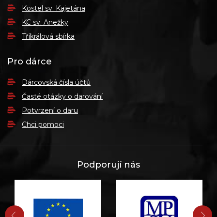
Kostel sv. Kajetána
KC sv. Anežky
Tříkrálová sbírka
Pro dárce
Dárcovská čísla účtů
Časté otázky o darování
Potvrzení o daru
Chci pomoci
Podporují nás
PŘEDCHOZÍ
DA