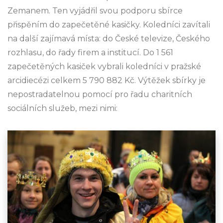
Zemanem. Ten vyjádřil svou podporu sbírce
přispěním do zapečetěné kasičky. Koledníci zavítali
na další zajímavá místa: do České televize, Českého
rozhlasu, do řady firem a institucí. Do 1 561
zapečetěných kasiček vybrali koledníci v pražské
arcidiecézi celkem 5 790 882 Kč. Výtěžek sbírky je
nepostradatelnou pomocí pro řadu charitních
sociálních služeb, mezi nimi: