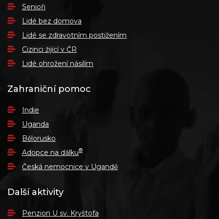
Senioři
Lidé bez domova
Lidé se zdravotním postižením
Cizinci žijící v ČR
Lidé ohrožení násilím
Zahraniční pomoc
Indie
Uganda
Bělorusko
®
Adopce na dálku
Česká nemocnice v Ugandě
Další aktivity
Penzion U sv. Kryštofa