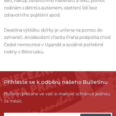
děti, nákup zdravotního materiálu a léků, pomoc
rodinám s dětmi s autismem, ošetření lidí bez
zdravotního pojištění apod.
Desetina výtěžku sbírky je určena na pomoc do
zahraničí. Arcidiecézní charita Praha podpořila chod
České nemocnice v Ugandě a sociálně potřebné
rodiny v Bělorusku.
Přihlaste se k odběru našeho Bulletinu
Bulletin přistane ve vaší e-mailové schránce jednou
za měsíc.