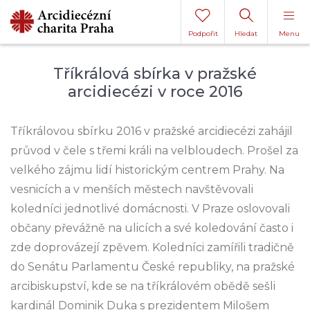
Podpořit
Hledat
Menu
Tříkrálová sbírka v pražské
arcidiecézi v roce 2016
Tříkrálovou sbírku 2016 v pražské arcidiecézi zahájil
průvod v čele s třemi králi na velbloudech. Prošel za
velkého zájmu lidí historickým centrem Prahy. Na
vesnicích a v menších městech navštěvovali
koledníci jednotlivé domácnosti. V Praze oslovovali
občany převážně na ulicích a své koledování často i
zde doprovázejí zpěvem. Koledníci zamířili tradičně
do Senátu Parlamentu České republiky, na pražské
arcibiskupství, kde se na tříkrálovém obědě sešli
kardinál Dominik Duka s prezidentem Milošem