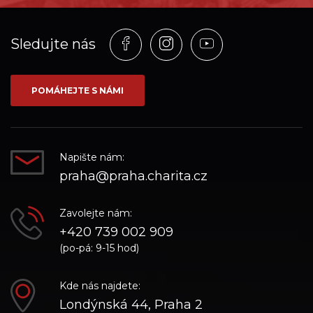
Profil
Profil
Profil
Sledujte nás
na
na
na
síti_Facebook
síti_Instagram
síti_YouTube
POMÁHEJTE S NÁMI
Napište nám:
praha@praha.charita.cz
Zavolejte nám:
+420 739 002 909
(po-pá: 9-15 hod)
Kde nás najdete:
Londýnská 44, Praha 2