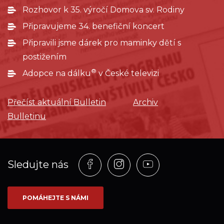
Rozhovor k 35. výročí Domova sv. Rodiny
Připravujeme 34. benefiční koncert
Připravili jsme dárek pro maminky dětí s
postižením
®
Adopce na dálku
v České televizi
Přečíst aktuální Bulletin
Archiv
Bulletinu
Profil
Profil
Profil
Sledujte nás
na
na
na
síti_Facebook
síti_Instagram
síti_YouTube
POMÁHEJTE S NÁMI