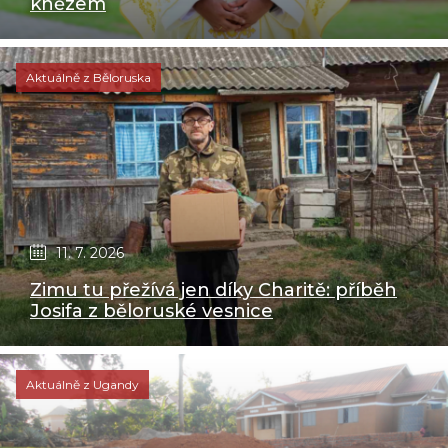
knězem
Aktuálně z Běloruska
11. 7. 2026
Zimu tu přežívá jen díky Charitě: příběh
Josifa z běloruské vesnice
Aktuálně z Ugandy