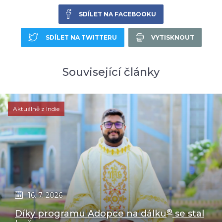
SDÍLET NA FACEBOOKU
SDÍLET NA TWITTERU
VYTISKNOUT
Související články
Aktuálně z Indie
16. 7. 2026
®
Díky programu Adopce na dálku
se stal