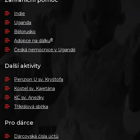
Zahraniční pomoc
Indie
Uganda
Bělorusko
®
Adopce na dálku
Česká nemocnice v Ugandě
Další aktivity
Penzion U sv. Kryštofa
Kostel sv. Kajetána
KC sv. Anežky
Tříkrálová sbírka
Pro dárce
Dárcovská čísla účtů