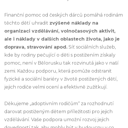
Finanční pomoc od českých dárců pomáhá rodinám
těchto dětí uhradit
zvýšené náklady na
organizaci vzdělávání, volnočasových aktivit,
ale i náklady v dalších oblastech života, jako je
doprava, stravování apod.
Síť sociálních služeb,
kde by rodiny pečující o děti s postižením získaly
pomoc, není v Bělorusku tak rozvinutá jako v naší
zemi. Každou podporu, která pomůže odstranit
fyzické a sociální bariéry v životě postižených dětí,
jejich rodiče velmi ocení a efektivně zužitkují.
Děkujeme „adoptivním rodičům“ za rozhodnutí
darovat postiženým dětem příležitosti pro jejich
vzdělávání. Vaše podpora umožní rozvoj jejich
dovedností tak, aby mohly být v budoucnu v co