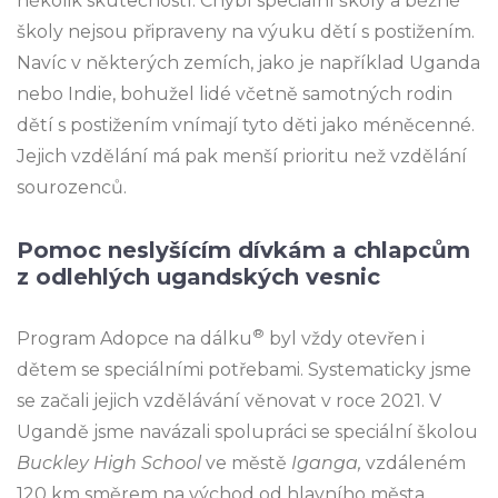
několik skutečností. Chybí speciální školy a běžné
školy nejsou připraveny na výuku dětí s postižením.
Navíc v některých zemích, jako je například Uganda
nebo Indie, bohužel lidé včetně samotných rodin
dětí s postižením vnímají tyto děti jako méněcenné.
Jejich vzdělání má pak menší prioritu než vzdělání
sourozenců.
Pomoc
neslyšícím dívkám a chlapcům
z
odlehlých ugandských vesnic
®
Program Adopce na dálku
byl vždy otevřen i
dětem se speciálními potřebami. Systematicky jsme
se začali jejich vzdělávání věnovat v roce 2021. V
Ugandě jsme navázali spolupráci se speciální školou
Buckley High School
ve městě
Iganga,
vzdáleném
120 km směrem na východ od hlavního města