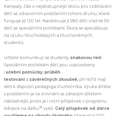
Kampaly. Jde o nejdostupnější školu pro vzdělávání
dětí se zdravotním postižením tohoto druhu, která
funguje již 120 let. Navštěvuje ji 580 dětí včetně 50
dětí se speciálními potřebami. Škola se specializuje
na výuku hluchoslepých a hluchoněmých
studentů.
Učitelé komunikují se studenty
znakovou řečí
.
Speciálním potřebám dětí jsou uzpůsobeny
i
učební pomůcky
,
průběh
testování
a
závěrečných zkoušek
, při nichž mají
děti k dispozici pedagoga-tlumočníka. Výuka dítěte
s postižením je ve srovnání se zdravým dítětem
nákladnější, proto je i roční příspěvek v programu
®
Adopce na dálku
vyšší.
Celý příspěvek od dárce
využijeme na úhradu školného
, které stojí 500