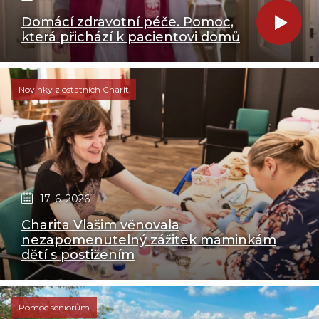
Domácí zdravotní péče. Pomoc,
která přichází k pacientovi domů
Novinky z ostatních Charit
17. 6. 2026
Charita Vlašim věnovala
nezapomenutelný zážitek maminkám
dětí s postižením
Pomoc seniorům