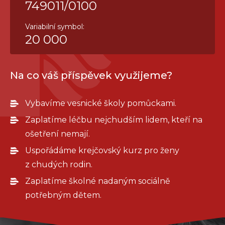
749011/0100
Variabilní symbol:
20 000
Na co váš příspěvek využijeme?
Vybavíme vesnické školy pomůckami.
Zaplatíme léčbu nejchudším lidem, kteří na
ošetření nemají.
Uspořádáme krejčovský kurz pro ženy
z chudých rodin.
Zaplatíme školné nadaným sociálně
potřebným dětem.