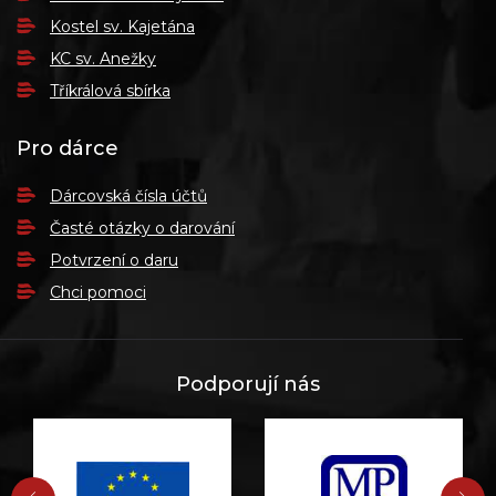
Kostel sv. Kajetána
KC sv. Anežky
Tříkrálová sbírka
Pro dárce
Dárcovská čísla účtů
Časté otázky o darování
Potvrzení o daru
Chci pomoci
Podporují nás