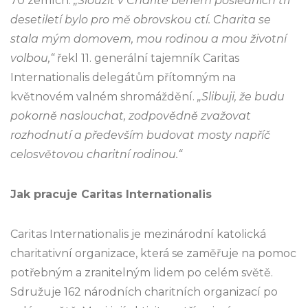
70 zemích.
„Sloužit v Charitě během posledních tří
desetiletí bylo pro mě obrovskou ctí. Charita se
stala mým domovem, mou rodinou a mou životní
volbou,“
řekl 11. generální tajemník Caritas
Internationalis delegátům přítomným na
květnovém valném shromáždění.
„Slibuji, že budu
pokorně naslouchat, zodpovědně zvažovat
rozhodnutí a především budovat mosty napříč
celosvětovou charitní rodinou.“
Jak pracuje Caritas Internationalis
Caritas Internationalis je mezinárodní katolická
charitativní organizace, která se zaměřuje na pomoc
potřebným a zranitelným lidem po celém světě.
Sdružuje 162 národních charitních organizací po