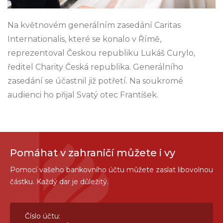
Na květnovém generálním zasedání Caritas
Internationalis, které se konalo v Římě,
reprezentoval Českou republiku Lukáš Curylo,
ředitel Charity Česká republika. Generálního
zasedání se účastnil již potřetí. Na soukromé
audienci ho přijal Svatý otec František.
Pomáhat v zahraničí můžete i vy
Pomocí vašeho bankovního účtu můžete zaslat libovolnou
částku. Každý dar je důležitý.
Číslo účtu: