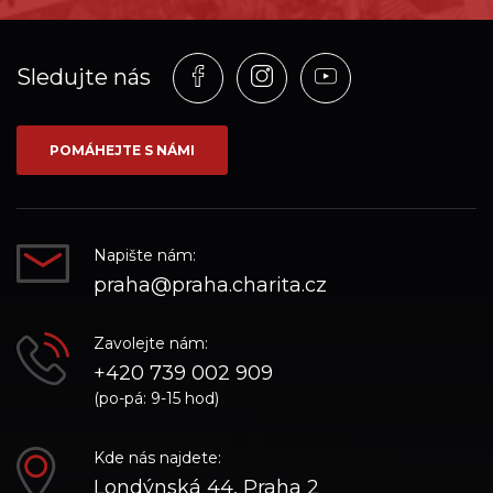
Profil
Profil
Profil
Sledujte nás
na
na
na
síti_Facebook
síti_Instagram
síti_YouTube
POMÁHEJTE S NÁMI
Napište nám:
praha@praha.charita.cz
Zavolejte nám:
+420 739 002 909
(po-pá: 9-15 hod)
Kde nás najdete:
Londýnská 44, Praha 2