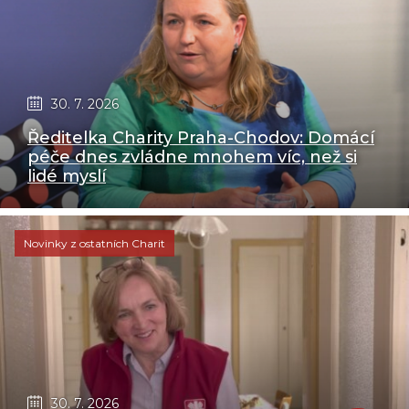
30. 7. 2026
Ředitelka Charity Praha-Chodov: Domácí
péče dnes zvládne mnohem víc, než si
lidé myslí
Novinky z ostatních Charit
30. 7. 2026