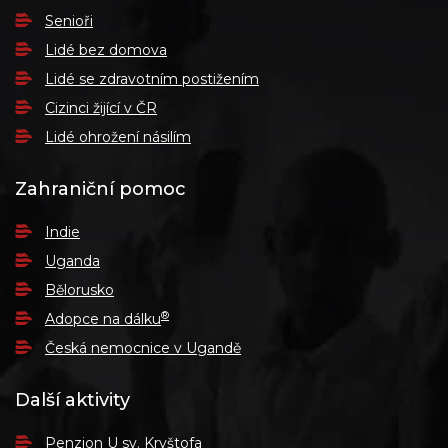
Senioři
Lidé bez domova
Lidé se zdravotním postižením
Cizinci žijící v ČR
Lidé ohrožení násilím
Zahraniční pomoc
Indie
Uganda
Bělorusko
®
Adopce na dálku
Česká nemocnice v Ugandě
Další aktivity
Penzion U sv. Kryštofa