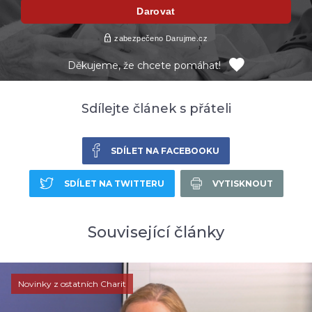
Děkujeme, že chcete pomáhat!
Sdílejte článek s přáteli
SDÍLET NA FACEBOOKU
SDÍLET NA TWITTERU
VYTISKNOUT
Související články
Novinky z ostatních Charit