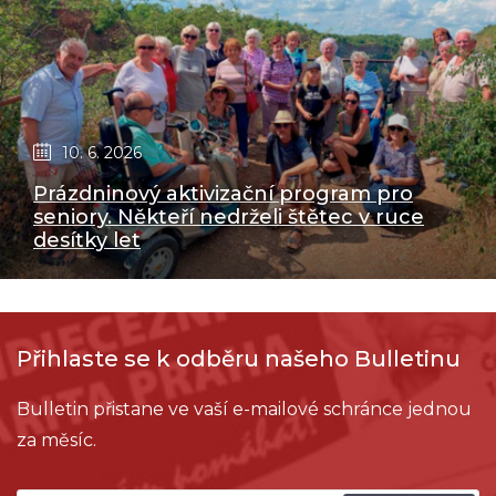
10. 6. 2026
Prázdninový aktivizační program pro
seniory. Někteří nedrželi štětec v ruce
desítky let
Přihlaste se k odběru našeho Bulletinu
Bulletin přistane ve vaší e-mailové schránce jednou
za měsíc.