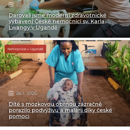
27. 3. 2026
Darovali jsme moderní zdravotnické
vybavení České nemocnici sv. Karla
Lwangy v Ugandě
Nemocnice v Ugandě
26. 1. 2026
Dítě s mozkovou obrnou zázračně
porazilo podvýživu a malárii díky české
pomoci