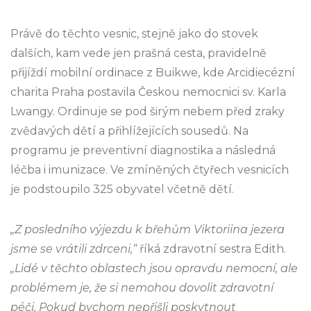
Právě do těchto vesnic, stejně jako do stovek
dalších, kam vede jen prašná cesta, pravidelně
přijíždí mobilní ordinace z Buikwe, kde Arcidiecézní
charita Praha postavila Českou nemocnici sv. Karla
Lwangy. Ordinuje se pod širým nebem před zraky
zvědavých dětí a přihlížejících sousedů. Na
programu je preventivní diagnostika a následná
léčba i imunizace. Ve zmíněných čtyřech vesnicích
je podstoupilo 325 obyvatel včetně dětí.
„Z posledního výjezdu k břehům Viktoriina jezera
jsme se vrátili zdrceni,“
říká zdravotní sestra Edith.
„Lidé v těchto oblastech jsou opravdu nemocní, ale
problémem je, že si nemohou dovolit zdravotní
péči. Pokud bychom nepřišli poskytnout