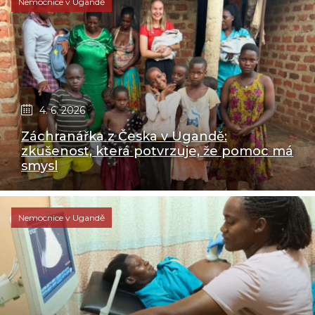
Nemocnice v Ugandě
4. 6. 2026
Záchranářka z Česka v Ugandě:
zkušenost, která potvrzuje, že pomoc má
smysl
Nemocnice v Ugandě