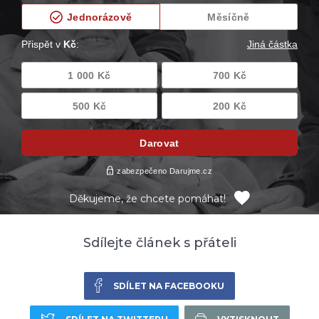
Děkujeme, že chcete pomáhat!
Sdílejte článek s přáteli
SDÍLET NA FACEBOOKU