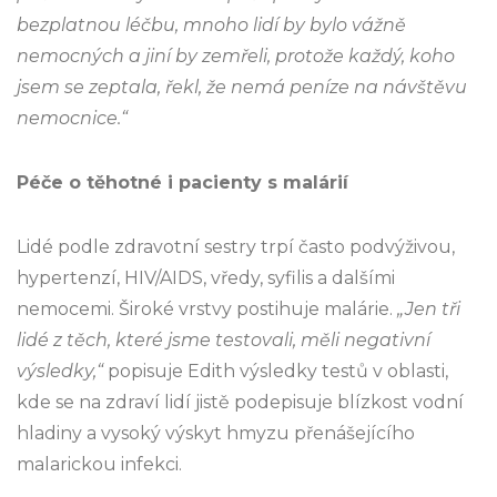
bezplatnou léčbu, mnoho lidí by bylo vážně
nemocných a jiní by zemřeli, protože každý, koho
jsem se zeptala, řekl, že nemá peníze na návštěvu
nemocnice.“
Péče o těhotné i pacienty s malárií
Lidé podle zdravotní sestry trpí často podvýživou,
hypertenzí, HIV/AIDS, vředy, syfilis a dalšími
nemocemi. Široké vrstvy postihuje malárie.
„Jen tři
lidé z těch, které jsme testovali, měli negativní
výsledky,“
popisuje Edith výsledky testů v oblasti,
kde se na zdraví lidí jistě podepisuje blízkost vodní
hladiny a vysoký výskyt hmyzu přenášejícího
malarickou infekci.