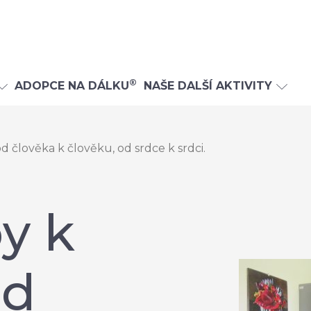
®
ADOPCE NA DÁLKU
NAŠE DALŠÍ AKTIVITY
 člověka k člověku, od srdce k srdci.
y k
od