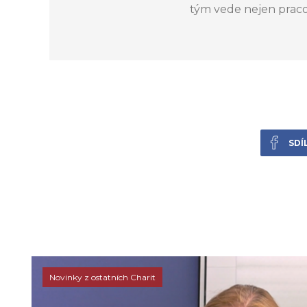
tým vede nejen praco
SDÍ
Novinky z ostatních Charit