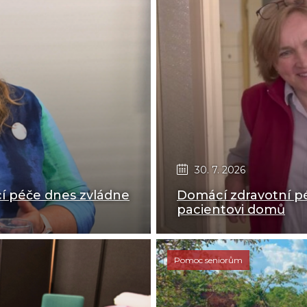
30. 7. 2026
í péče dnes zvládne
Domácí zdravotní pé
pacientovi domů
Pomoc seniorům