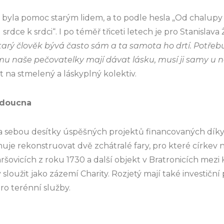
 byla pomoc starým lidem, a to podle hesla „Od chalupy
srdce k srdci“. I po téměř třiceti letech je pro Stanislava
tarý člověk bývá často sám a ta samota ho drtí. Potřebuj
u naše pečovatelky mají dávat lásku, musí ji samy u n
 na stmelený a láskyplný kolektiv.
udoucna
za sebou desítky úspěšných projektů financovaných dík
uje rekonstruovat dvě zchátralé fary, pro které církev 
šovicích z roku 1730 a další objekt v Bratronicích mez
loužit jako zázemí Charity. Rozjetý mají také investiční 
o terénní služby.