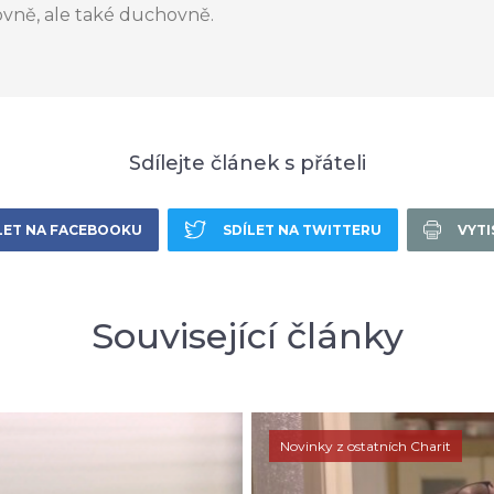
vně, ale také duchovně.
Sdílejte článek s přáteli
LET NA FACEBOOKU
SDÍLET NA TWITTERU
VYT
Související články
Novinky z ostatních Charit