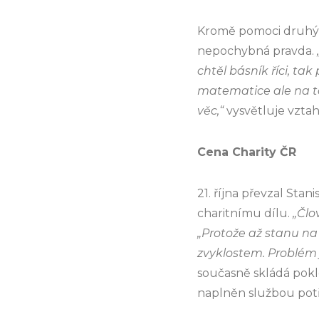
Kromě pomoci druhým l
nepochybná pravda.
chtěl básník říci, ta
matematice ale na ta
věc,“
vysvětluje vzta
Cena Charity ČR
21. října převzal Stani
charitnímu dílu.
„Člo
„Protože až stanu n
zvyklostem. Problém j
současně skládá pokl
naplněn službou po