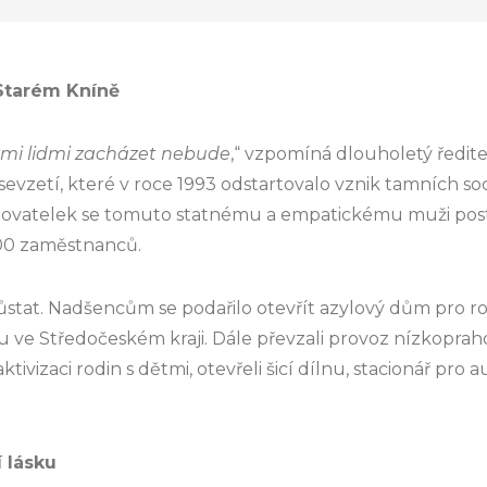
 Starém Kníně
rými lidmi zacházet nebude
,“ vzpomíná dlouholetý ředite
sevzetí, které v roce 1993 odstartovalo vznik tamních soc
vatelek se tomuto statnému a empatickému muži pos
200 zaměstnanců.
ůstat. Nadšencům se podařilo otevřít azylový dům pro ro
u ve Středočeském kraji. Dále převzali provoz nízkoprah
aktivizaci rodin s dětmi, otevřeli šicí dílnu, stacionář pro a
 lásku