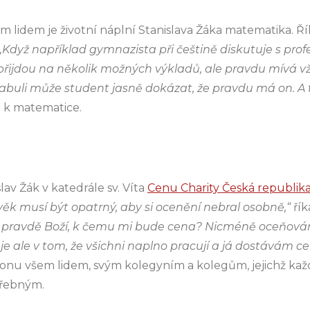
idem je životní náplní Stanislava Žáka matematika. Říká
„Když například gymnazista při češtině diskutuje s pro
k přijdou na několik možných výkladů, ale pravdu mívá vž
buli může student jasně dokázat, že pravdu má on. A t
h k matematice.
slav Žák v katedrále sv. Víta
Cenu Charity Česká republik
věk musí být opatrný, aby si ocenění nebral osobně,“
řík
a pravdě Boží, k čemu mi bude cena? Nicméně oceňování
e ale v tom, že všichni naplno pracují a já dostávám ce
onu všem lidem, svým kolegyním a kolegům, jejichž každ
třebným.