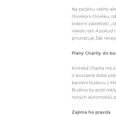
Na začátku všeho ale
člověka k člověku, od 
srdeční záležitostí.
„S
někdo rád. A pokud m
prozrazuje Žák recept
Plány Charity do b
Knínská Charita má 
V současné době plán
barokní budovu v Mar
Budovy by poté měly s
nových automobilů pr
Zajímá ho pravda