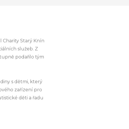
l Charity Starý Knín
iálních služeb. Z
tupně podařilo tým
diny s dětmi, který
ového zařízení pro
utistické děti a řadu