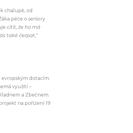
 k chalupě, od
 Žáka péče o seniory
e cítit, že ho má
ás také čerpat,“
y evropským dotacím.
nemá využití –
i Kladnem a Zbečnem.
projekt na pořízení 19