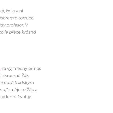
, že je v ní
fesorem o tom, co
dy profesor. V
o je přece krásná
a
za výjimečný přínos
á skromně Žák
.
 patří k lidským
nu,“
směje se Žák a
odenní život je