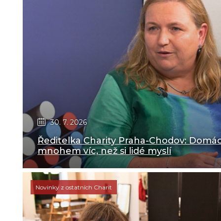
30. 7. 2026
Ředitelka Charity Praha-Chodov: Domác
mnohem víc, než si lidé myslí
Novinky z ostatních Charit