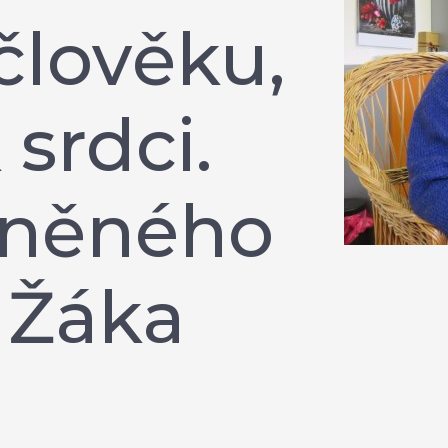
člověku,
 srdci.
eněného
 Žáka