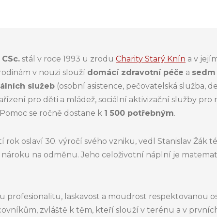
 CSc.
stál v roce 1993 u zrodu
Charity Starý Knín
a v její
rodinám v nouzi slouží
domácí zdravotní péče
a
sedm 
álních služeb
(osobní asistence, pečovatelská služba, de
ízení pro děti a mládež, sociální aktivizační služby pro r
). Pomoc se ročně dostane k
1 500 potřebným
.
ští rok oslaví 30. výročí svého vzniku, vedl Stanislav Žák
 nároku na odměnu. Jeho celoživotní náplní je matemati
ou profesionalitu, laskavost a moudrost respektovanou o
ovníkům, zvláště k těm, kteří slouží v terénu a v prvních 