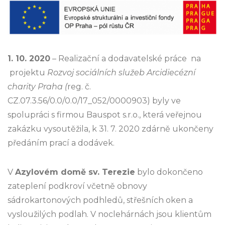
1. 10. 2020
– Realizační a dodavatelské práce na
projektu
Rozvoj sociálních služeb Arcidiecézní
charity Praha (
reg. č.
CZ.07.3.56/0.0/0.0/17_052/0000903) byly ve
spolupráci s firmou Bauspot s.r.o., která veřejnou
zakázku vysoutěžila, k 31. 7. 2020 zdárně ukončeny
předáním prací a dodávek.
V
Azylovém domě sv. Terezie
bylo dokončeno
zateplení podkroví včetně obnovy
sádrokartonových podhledů, střešních oken a
vysloužilých podlah. V noclehárnách jsou klientům