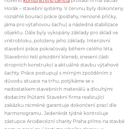
nového
komunitního centra
provádí firma Václav
Horák – stavební systémy. V červnu byly dokončeny
rozsáhlé bourací práce (podlahy, nenosné příčky,
jáma pro výtahovou šachu) a následná stabilizace
objektu. Dále byly vykopány základy pro sklad ve
vnitrobloku, položeny jeho základy. Intenzivní
stavební práce pokračovaly během celého léta.
Stavebníci řeší přezdění kleneb, snesení části
stropních konstrukcí a aktuálně stavbu výtahové
šachty. Práce postupují s mírným zpožděním z
důvodu situace na trhu; potýkáme se s
nedostatkem stavebních materiálů a dlouhými
dodacími lhůtami. Stavební firma realizující
zakázku nicméně garantuje dokončení prací dle
harmonogramu.. Jedenkrát týdně kontroluje
zástupce Arcidiecézní charity Praha přímo na stavbě