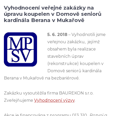
Vyhodnocení veřejné zakázky na
úpravu koupelen v Domově seniorů
kardinála Berana v Mukařově
5. 6. 2018
–
Vyhodnotili jsme
veřejnou zakázku, jejímž
obsahem byla realizace
stavebních úprav
(rekonstrukce) koupelen v
Domově seniorů kardinála
Berana v Mukařově na bezbariérové.
Zakázku vysoutěžila firma BAUREKON s.r.o.
Zveřejňujeme
Vyhodnocení výzvy
.
Akce je financována z programu 013 310
„Rozvoj a