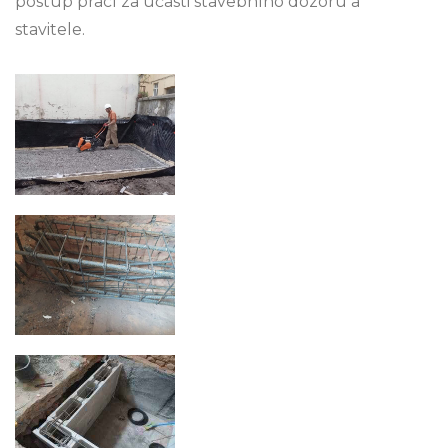
postup prací za účasti stavebního dozoru a
stavitele.