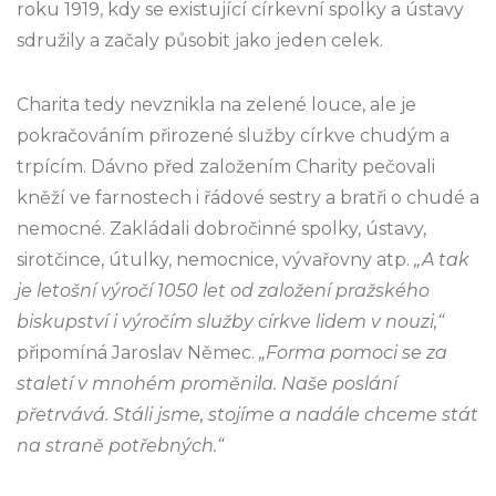
roku 1919, kdy se existující církevní spolky a ústavy
sdružily a začaly působit jako jeden celek.
Charita tedy nevznikla na zelené louce, ale je
pokračováním přirozené služby církve chudým a
trpícím. Dávno před založením Charity pečovali
kněží ve farnostech i řádové sestry a bratři o chudé a
nemocné. Zakládali dobročinné spolky, ústavy,
sirotčince, útulky, nemocnice, vývařovny atp.
„A tak
je letošní výročí 1050 let od založení pražského
biskupství i výročím služby církve lidem v nouzi,“
připomíná Jaroslav Němec.
„Forma pomoci se za
staletí v mnohém proměnila. Naše poslání
přetrvává. Stáli jsme, stojíme a nadále chceme stát
na straně potřebných.“