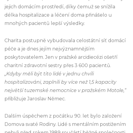
jejich domácím prostředí, díky čemuž se snížila
délka hospitalizace a léčení doma přinášelo u
mnohých pacientů lepší výsledky.
Charita postupně vybudovala celostátní síť domácí
péče a je dnes jejím nejvýznamnějším
poskytovatelem. Jen v pražské arcidiecézi ošetří
charitní zdravotní sestry přes 3 600 pacientů.
„Kdyby měli být tito lidé v jednu chvíli
hospitalizováni, zaplnili by více než 1,5 kapacity
největší tuzemské nemocnice v pražském Motole,“
přibližuje Jaroslav Němec.
Dalším úspěchem z počátku 90. let bylo založení
Domova svaté Rodiny. Lidé s mentálním postižením
nebyli před rokem 1989 součástí běžné společnosti.