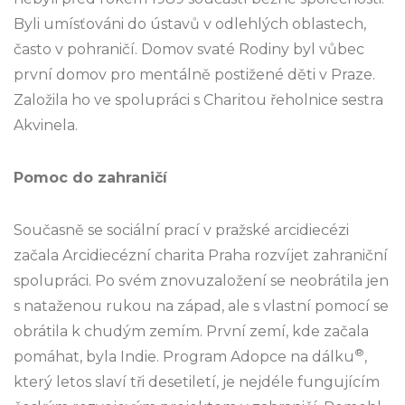
Byli umísťováni do ústavů v odlehlých oblastech,
často v pohraničí. Domov svaté Rodiny byl vůbec
první domov pro mentálně postižené děti v Praze.
Založila ho ve spolupráci s Charitou řeholnice sestra
Akvinela.
Pomoc do zahraničí
Současně se sociální prací v pražské arcidiecézi
začala Arcidiecézní charita Praha rozvíjet zahraniční
spolupráci. Po svém znovuzaložení se neobrátila jen
s nataženou rukou na západ, ale s vlastní pomocí se
obrátila k chudým zemím. První zemí, kde začala
®
pomáhat, byla Indie. Program Adopce na dálku
,
který letos slaví tři desetiletí, je nejdéle fungujícím