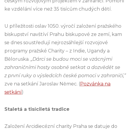
českým rozvojovým projektem v zahraničí. Pomohl
ke vzdělání více než 35 tisícům chudých dětí.
U příležitosti oslav 1050. výročí založení pražského
biskupství navštíví Prahu biskupové ze zemí, kam
se dnes soustřeďují nejrozsáhlejší rozvojové
programy pražské Charity – z Indie, Ugandy a
Běloruska.
„Dárci se budou moci se vzácnými
zahraničními hosty osobně setkat a dozvědět se
z první ruky o výsledcích české pomoci v zahraničí,“
zve na setkání Jaroslav Němec. (
Pozvánka na
setkání
)
Staletá a tisíciletá tradice
Založení Arcidiecézní charity Praha se datuje do