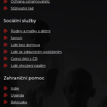
Ochrana oznamovatelů
Stížnostní řád
Sociální služby
Rodiny a matky s dětmi
Senioři
Lidé bez domova
Lidé se zdravotním postižením
Cizinci žijící v ČR
Lidé ohrožení násilím
Zahraniční pomoc
Indie
Uganda
Bělorusko