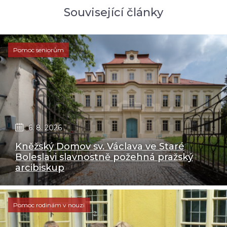
Související články
Pomoc seniorům
6. 8. 2026
Kněžský Domov sv. Václava ve Staré
Boleslavi slavnostně požehná pražský
arcibiskup
Pomoc rodinám v nouzi