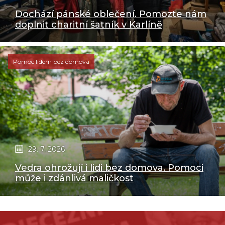
Dochází pánské oblečení. Pomozte nám
doplnit charitní šatník v Karlíně
Pomoc lidem bez domova
29. 7. 2026
Vedra ohrožují i lidi bez domova. Pomoci
může i zdánlivá maličkost