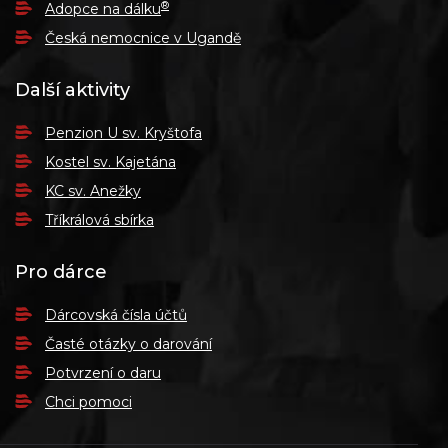
®
Adopce na dálku
Česká nemocnice v Ugandě
Další aktivity
Penzion U sv. Kryštofa
Kostel sv. Kajetána
KC sv. Anežky
Tříkrálová sbírka
Pro dárce
Dárcovská čísla účtů
Časté otázky o darování
Potvrzení o daru
Chci pomoci