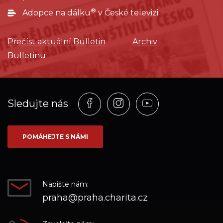
®
Adopce na dálku
v České televizi
Přečíst aktuální Bulletin
Archiv
Bulletinu
Profil
Profil
Profil
Sledujte nás
na
na
na
síti_Facebook
síti_Instagram
síti_YouTube
POMÁHEJTE S NÁMI
Napište nám:
praha@praha.charita.cz