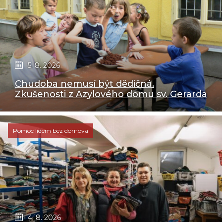
5. 8. 2026
Chudoba nemusí být dědičná.
Zkušenosti z Azylového domu sv. Gerarda
Pomoc lidem bez domova
4. 8. 2026