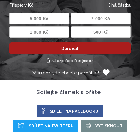
Děkujeme, že chcete pomáhat!
Sdílejte článek s přáteli
SDÍLET NA FACEBOOKU
SDÍLET NA TWITTERU
VYTISKNOUT