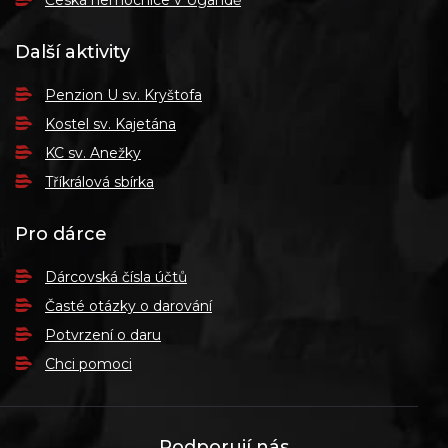
Česká nemocnice v Ugandě
Další aktivity
Penzion U sv. Kryštofa
Kostel sv. Kajetána
KC sv. Anežky
Tříkrálová sbírka
Pro dárce
Dárcovská čísla účtů
Časté otázky o darování
Potvrzení o daru
Chci pomoci
Podporují nás