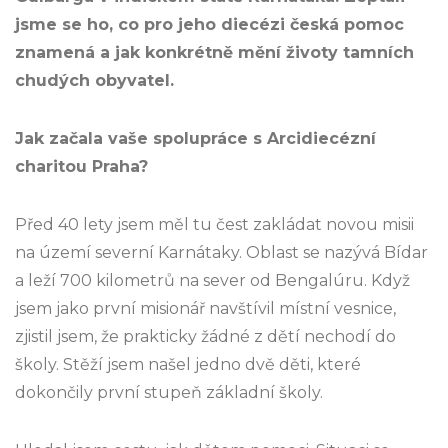
jsme se ho, co pro jeho diecézi česká pomoc
znamená a jak konkrétně mění životy tamních
chudých obyvatel.
Jak začala vaše spolupráce s Arcidiecézní
charitou Praha?
Před 40 lety jsem měl tu čest zakládat novou misii
na území severní Karnátaky. Oblast se nazývá Bídar
a leží 700 kilometrů na sever od Bengalúru. Když
jsem jako první misionář navštívil místní vesnice,
zjistil jsem, že prakticky žádné z dětí nechodí do
školy. Stěží jsem našel jedno dvě děti, které
dokončily první stupeň základní školy.