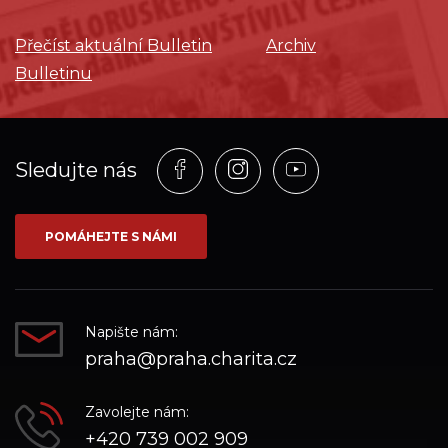
Přečíst aktuální Bulletin
Archiv
Bulletinu
Profil
Profil
Profil
Sledujte nás
na
na
na
síti_Facebook
síti_Instagram
síti_YouTube
POMÁHEJTE S NÁMI
Napište nám:
praha@praha.charita.cz
Zavolejte nám:
+420 739 002 909