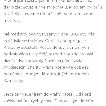
Hledal jsem cestu, jak dětem pomoci. Situaci se
dařilo zlepšovat jen velmi pomalu. Problém byl příliš
rozsáhlý a my jsme tenkrát měli velmi omezené
možnosti.
Mé modlitby byly vyslyšeny v roce 1998, kdy nás
navštívila sestra Maria Goretti z kongregace
Královny apoštolů. Když viděla, v jak nuzných
podmínkách tu lidé žijí, rozhodla se zřídit v naší
diecézi dva konventy. Navíc mi představila
Arcidiecézní charitu Praha, která v té době již
pomáhala chudým dětem v jiných regionech
Karnátaky.
Ještě ten večer jsem do Prahy napsal. Události
začaly nabírat rychlý spád. Díky českým dárcům