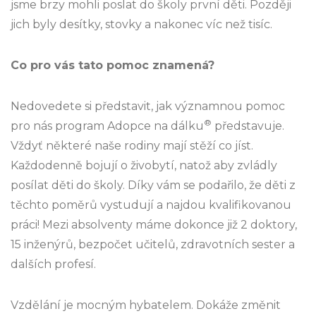
jsme brzy mohli poslat do školy první děti. Později
jich byly desítky, stovky a nakonec víc než tisíc.
Co pro vás tato pomoc znamená?
Nedovedete si představit, jak významnou pomoc
®
pro nás program Adopce na dálku
představuje.
Vždyť některé naše rodiny mají stěží co jíst.
Každodenně bojují o živobytí, natož aby zvládly
posílat děti do školy. Díky vám se podařilo, že děti z
těchto poměrů vystudují a najdou kvalifikovanou
práci! Mezi absolventy máme dokonce již 2 doktory,
15 inženýrů, bezpočet učitelů, zdravotních sester a
dalších profesí.
Vzdělání je mocným hybatelem. Dokáže změnit