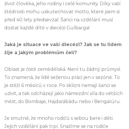
život člověka, jeho rodiny i celé komunity. Díky vaší
štědrosti mohu uskutečňovat motto, které jsem si
před 40 lety předsevzal: Šanci na vzdělání musí
dostat každé dítě v diecézi Gulbarga!
Jaká je situace ve vaší diecézi? Jak se tu lidem
žije a jakým problémům čelí?
Oblast je čistě zemědělská. Není tu žádný průmysl.
To znamená, že lidé seženou práci jen v sezóně. To
je stěží 6 měsíců v roce. Po sklizni nemají šanci se
uživit, a tak odcházejí jako námezdní síla do větších
měst, do Bombaje, Hajdarábádu nebo i Bengalúru.
Je smutné, že mnoho rodičů s sebou bere i děti.
Jejich vzdělání pak trpí. Snažíme se na rodiče