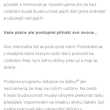
působit a motivovat je. Vysvětlujeme jim, že bez
vzdělání bude budoucnost jejich dětí ještě bídnější
a ubožejší než jejich.
Vaše práce ale postupně přináší své ovoce…
Ano. Mentalita lidí se postupně mění. Potkávám se
s mladými lidmi, kterým čeští dárci pomohli ke
vzdělání. Mají nyní zdroj obživy, pracují a mají se
dobře.
®
Podpora programu Adopce na dálku
ale
neznamená, že mají na růžích ustláno. Na cestě
k lepší budoucnosti musejí obvykle překonat řadu
překážek. Vzpomínám na mladou dívku Sakshi. Její
rodiče pracovali jako námezdní dělníci v