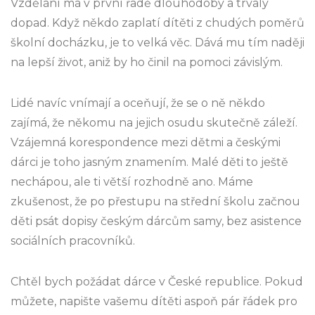
Vzdělání má v první řadě dlouhodobý a trvalý
dopad. Když někdo zaplatí dítěti z chudých poměrů
školní docházku, je to velká věc. Dává mu tím naději
na lepší život, aniž by ho činil na pomoci závislým.
Lidé navíc vnímají a oceňují, že se o ně někdo
zajímá, že někomu na jejich osudu skutečně záleží.
Vzájemná korespondence mezi dětmi a českými
dárci je toho jasným znamením. Malé děti to ještě
nechápou, ale ti větší rozhodně ano. Máme
zkušenost, že po přestupu na střední školu začnou
děti psát dopisy českým dárcům samy, bez asistence
sociálních pracovníků.
Chtěl bych požádat dárce v České republice. Pokud
můžete, napište vašemu dítěti aspoň pár řádek pro