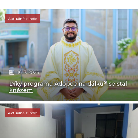
Aktuálně z Indie
16. 7. 2026
®
Díky programu Adopce na dálku
se stal
knězem
Aktuálně z Indie