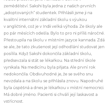
zemědělství. Sakshi byla jedna z našich prvních
„adoptovaných“ studentek. Přihlásili jsme ji na
kvalitní internátní základní školu s výukou
v angličtině, což je v Indii velká výhoda. Ze školy ale
po pár měsících odešla. Bylo to pro ni příliš náročné.
Přestoupila na školu v místním jazyce kannada. Zdá
se ale, že tato zkušenost její odhodlání studovat jen
posílila. Když Sakshi dokončila základní školu,
předsevzala si stát se lékařkou. Na střední škole
vynikala. Na medicínu byla přijata. Ale první rok
nedokončila. Obdivuhodné je, že se svého snu
nevzdala a na školu se přihlásila znovu. Napodruhé
byla úspěšná a dnes je lékařkou v místní nemocnici.
Má dobré jméno. Pacienti si chválí její laskavost a
vstřícnost.