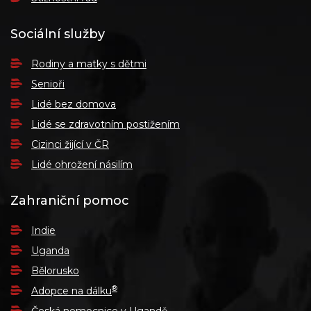
Sociální služby
Rodiny a matky s dětmi
Senioři
Lidé bez domova
Lidé se zdravotním postižením
Cizinci žijící v ČR
Lidé ohrožení násilím
Zahraniční pomoc
Indie
Uganda
Bělorusko
®
Adopce na dálku