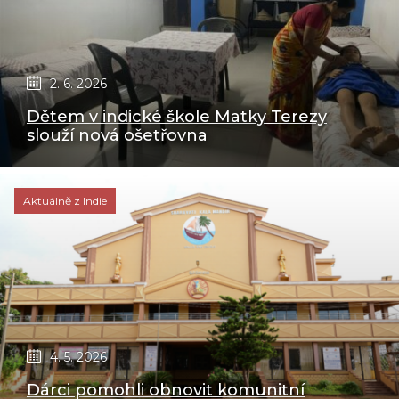
2. 6. 2026
Dětem v indické škole Matky Terezy
slouží nová ošetřovna
Aktuálně z Indie
4. 5. 2026
Dárci pomohli obnovit komunitní