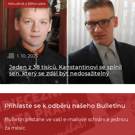
Aktuálně z Běloruska
1. 10. 2025
Jeden z 38 tisíců. Kanstantinovi se splnil
sen, který se zdál být nedosažitelný
Přihlaste se k odběru našeho Bulletinu
Bulletin přistane ve vaší e-mailové schránce jednou
za měsíc.