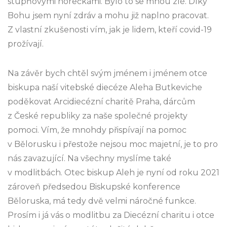
stupňovými horečkami. Bylo to se mnou zlé. Díky
Bohu jsem nyní zdráv a mohu již naplno pracovat.
Z vlastní zkušenosti vím, jak je lidem, kteří covid-19
prožívají.
Na závěr bych chtěl svým jménem i jménem otce
biskupa naší vitebské diecéze Aleha Butkeviche
poděkovat Arcidiecézní charitě Praha, dárcům
z České republiky za naše společné projekty
pomoci. Vím, že mnohdy přispívají na pomoc
v Bělorusku i přestože nejsou moc majetní, je to pro
nás zavazující. Na všechny myslíme také
v modlitbách. Otec biskup Aleh je nyní od roku 2021
zároveň předsedou Biskupské konference
Běloruska, má tedy dvě velmi náročné funkce.
Prosím i já vás o modlitbu za Diecézní charitu i otce