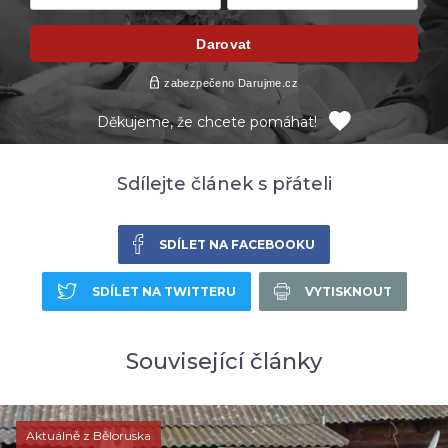
Děkujeme, že chcete pomáhat!
Sdílejte článek s přáteli
SDÍLET NA FACEBOOKU
SDÍLET NA TWITTERU
VYTISKNOUT
Související články
Aktuálně z Běloruska