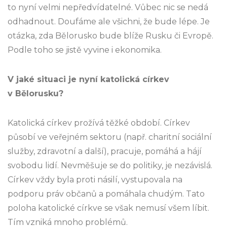
to nyní velmi nepředvídatelné. Vůbec nic se nedá
odhadnout. Doufáme ale všichni, že bude lépe. Je
otázka, zda Bělorusko bude blíže Rusku či Evropě.
Podle toho se jistě vyvine i ekonomika.
V jaké situaci je nyní katolická církev
v Bělorusku?
Katolická církev prožívá těžké období. Církev
působí ve veřejném sektoru (např. charitní sociální
služby, zdravotní a další), pracuje, pomáhá a hájí
svobodu lidí. Nevměšuje se do politiky, je nezávislá.
Církev vždy byla proti násilí, vystupovala na
podporu práv občanů a pomáhala chudým. Tato
poloha katolické církve se však nemusí všem líbit.
Tím vzniká mnoho problémů.