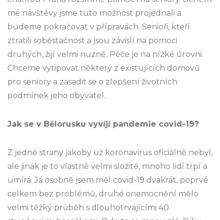
mé návštěvy jsme tuto možnost projednali a
budeme pokračovat v přípravách. Senioři, kteří
ztratili soběstačnost a jsou závislí na pomoci
druhých, žijí velmi nuzně. Péče je na nízké úrovni.
Chceme vytipovat některý z existujících domovů
pro seniory a zasadit se o zlepšení životních
podmínek jeho obyvatel.
Jak se v Bělorusku vyvíjí pandemie covid-19?
Z jedné strany jakoby už koronavirus oficiálně nebyl,
ale jinak je to vlastně velmi složité, mnoho lidí trpí a
umírá. Já osobně jsem měl covid-19 dvakrát, poprvé
celkem bez problémů, druhé onemocnění mělo
velmi těžký průběh s dlouhotrvajícími 40