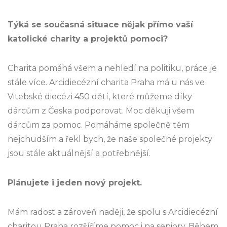
Týká se současná situace nějak přímo vaší
katolické charity a projektů pomoci?
Charita pomáhá všem a nehledí na politiku, práce je
stále více. Arcidiecézní charita Praha má u nás ve
Vitebské diecézi 450 dětí, které můžeme díky
dárcům z Česka podporovat. Moc děkuji všem
dárcům za pomoc. Pomáháme společně těm
nejchudším a řekl bych, že naše společné projekty
jsou stále aktuálnější a potřebnější.
Plánujete i jeden nový projekt.
Mám radost a zároveň naději, že spolu s Arcidiecézní
charitou Praha rozšíříme pomoc i na seniory. Během