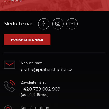
Bulletinu
Profil
Profil
Profil
Sledujte nás
na
na
na
síti_Facebook
síti_Instagram
síti_YouTube
POMÁHEJTE S NÁMI
Napište nám:
praha@praha.charita.cz
Zavolejte nám:
+420 739 002 909
(po-pá: 9-15 hod)
Kde nás najdete: