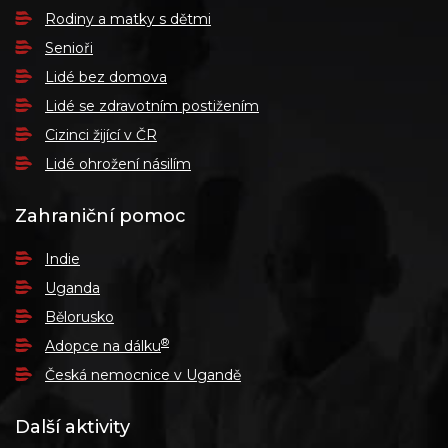
Rodiny a matky s dětmi
Senioři
Lidé bez domova
Lidé se zdravotním postižením
Cizinci žijící v ČR
Lidé ohrožení násilím
Zahraniční pomoc
Indie
Uganda
Bělorusko
®
Adopce na dálku
Česká nemocnice v Ugandě
Další aktivity