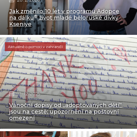
Jak změnilo 10 let v programu Adopce
®
na dálku
život mladé běloruské dívky
Kseniye
Aktuálně o pomoci v zahraničí
12. 12. 2025
Vánoční dopisy od „adoptovaných dětí“
jsou na cestě; upozornění na poštovní
omezení