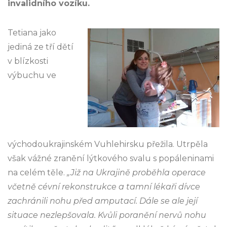
invalidního vozíku.
Tetiana jako
jediná ze tří dětí
v blízkosti
výbuchu ve
východoukrajinském Vuhlehirsku přežila. Utrpěla
však vážné zranění lýtkového svalu s popáleninami
na celém těle.
„Již na Ukrajině proběhla operace
včetně cévní rekonstrukce a tamní lékaři dívce
zachránili nohu před amputací. Dále se ale její
situace nezlepšovala. Kvůli poranění nervů nohu