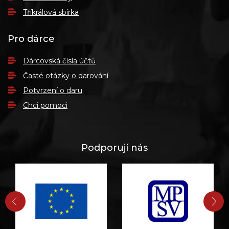
Tříkrálová sbírka
Pro dárce
Dárcovská čísla účtů
Časté otázky o darování
Potvrzení o daru
Chci pomoci
Podporují nás
PŘEDCHOZÍ
DA