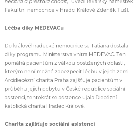
necítila a přestala chodit,“
uvedl lékařský náměstek
Fakultní nemocnice v Hradci Králové Zdeněk Tušl.
Léčba díky MEDEVACu
Do královéhradecké nemocnice se Tatiana dostala
díky programu Ministerstva vnitra MEDEVAC. Ten
pomáhá pacientům z válkou postižených oblastí,
kterým není možné zabezpečit léčbu v jejich zemi.
Arcidiecézní charita Praha zajišťuje pacientům v
průběhu jejich pobytu v České republice sociální
asistenci, tentokrát se asistence ujala Diecézní
katolická charita Hradec Králové.
Charita zajišťuje sociální asistenci