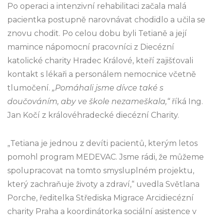
Po operaci a intenzivní rehabilitaci začala malá
pacientka postupně narovnávat chodidlo a učila se
znovu chodit. Po celou dobu byli Tetianě a její
mamince nápomocní pracovníci z Diecézní
katolické charity Hradec Králové, kteří zajišťovali
kontakt s lékaři a personálem nemocnice včetně
tlumočení.
„Pomáhali jsme dívce také s
doučováním, aby ve škole nezameškala,“
říká Ing.
Jan Kočí z královéhradecké diecézní Charity.
„Tetiana je jednou z devíti pacientů, kterým letos
pomohl program MEDEVAC. Jsme rádi, že můžeme
spolupracovat na tomto smysluplném projektu,
který zachraňuje životy a zdraví,“ uvedla Světlana
Porche, ředitelka Střediska Migrace Arcidiecézní
charity Praha a koordinátorka sociální asistence v