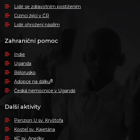
Lidé se zdravotním postižením
Cizinci žijící v ČR
Lidé ohrožení násilím
Zahraniční pomoc
Indie
Uganda
Bělorusko
®
Adopce na dálku
Česká nemocnice v Ugandě
Další aktivity
Penzion U sv. Kryštofa
Kostel sv. Kajetána
KC sv. Anežky