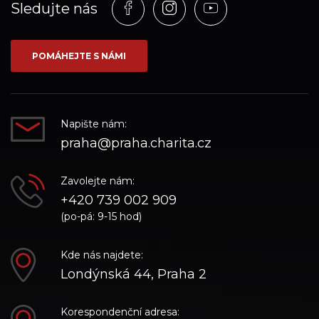
Profil
Profil
Profil
Sledujte nás
na
na
na
síti_Facebook
síti_Instagram
síti_YouTube
POMÁHEJTE S NÁMI
Napište nám:
praha@praha.charita.cz
Zavolejte nám:
+420 739 002 909
(po-pá: 9-15 hod)
Kde nás najdete:
Londýnská 44, Praha 2
Korespondenční adresa: