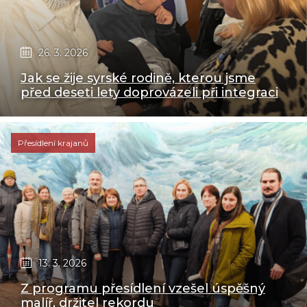
26. 3. 2026
Jak se žije syrské rodině, kterou jsme
před deseti lety doprovázeli při integraci
Přesídlení krajanů
13. 3. 2026
Z programu přesídlení vzešel úspěšný
malíř, držitel rekordu