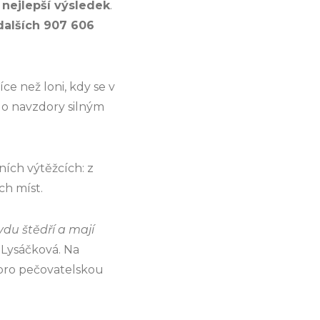
y nejlepší výsledek
.
dalších 907 606
ce než loni, kdy se v
dlo navzdory silným
ích výtěžcích: z
ch míst.
vdu štědří a mají
 Lysáčková. Na
 pro pečovatelskou