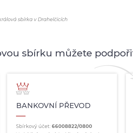
íkrálová sbírka v Drahelčicích
ovou sbírku můžete podpoři
BANKOVNÍ PŘEVOD
Sbírkový účet:
66008822
/0800