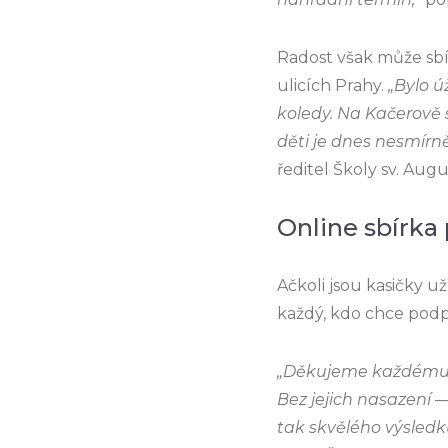
Radost však může sbí
ulicích Prahy.
„Bylo ú
koledy. Na Kačerově s
děti je dnes nesmírně
ředitel Školy sv. Augu
Online sbírka
Ačkoli jsou kasičky u
každý, kdo chce podpo
„Děkujeme každému k
Bez jejich nasazení 
tak skvělého výsledku