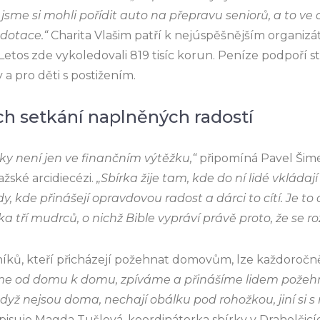
 jsme si mohli pořídit auto na přepravu seniorů, a to ve c
dotace.“
Charita Vlašim patří k nejúspěšnějším organiz
. Letos zde vykoledovali 819 tisíc korun. Peníze podpoří
 a pro děti s postižením.
ch setkání naplněných radostí
rky není jen ve finančním výtěžku,“
připomíná Pavel Šime
ažské arcidiecézi.
„Sbírka žije tam, kde do ní lidé vkládaj
dy, kde přinášejí opravdovou radost a dárci to cítí. Je to
a tří mudrců, o nichž Bible vypráví právě proto, že se r
níků, kteří přicházejí požehnat domovům, lze každoročně
e od domu k domu, zpíváme a přinášíme lidem požeh
když nejsou doma, nechají obálku pod rohožkou, jiní si 
isuje Magda Tušlová, koordinátorka sbírky v Drahelčicí