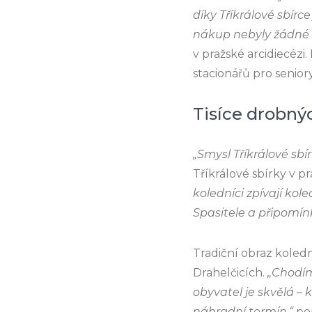
díky Tříkrálové sbírce
nákup nebyly žádné 
v pražské arcidiecézi
stacionářů pro seniory
Tisíce drobný
„Smysl Tříkrálové sbí
Tříkrálové sbírky v pr
koledníci zpívají kole
Spasitele a připomínk
Tradiční obraz koled
Drahelčicích.
„Chodím
obyvatel je skvělá – 
náhradní termín,“
pop