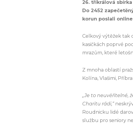
26. tříkrálová sbírk
Do 2452 zapečetěnýc
korun poslali online
Celkový výtěžek tak d
kasičkách poprvé poda
mrazům, které letošn
Z mnoha oblastí praž
Kolína, Vlašimi, Příb
„Je to neuvěřitelné, 
Charitu rádi,“
neskrýv
Roudnicku lidé darov
službu pro seniory n