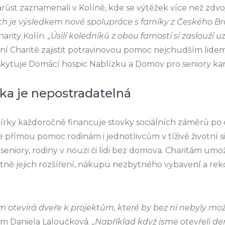
růst zaznamenali v Kolíně, kde se výtěžek více než zdvoj
ch je výsledkem nové spolupráce s farníky z Českého Br
harity Kolín.
„Úsilí koledníků z obou farností si zaslouží u
í Charitě zajistit potravinovou pomoc nejchudším lidem 
ytuje Domácí hospic Nablízku a Domov pro seniory kar
rka je nepostradatelná
bírky každoročně financuje stovky sociálních záměrů po 
e přímou pomoc rodinám i jednotlivcům v tíživé životní s
 seniory, rodiny v nouzi či lidi bez domova. Charitám umo
četně jejich rozšíření, nákupu nezbytného vybavení a re
m otevírá dveře k projektům, které by bez ní nebyly mož
šim Daniela Laloučková.
„Například když jsme otevřeli den