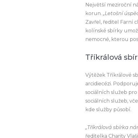
Největší meziroční ná
korun.
„Letošní úspě
Zavřel, ředitel Farní c
kolínské sbírky umožn
nemocné, kterou posk
Tříkrálová sbí
Výtěžek Tříkrálové s
arcidiecézi. Podporuj
sociálních služeb pro
sociálních služeb, v
kde služby působí.
„Tříkrálová sbírka ná
ředitelka Charity Vla