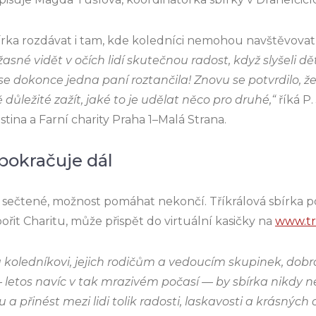
rka rozdávat i tam, kde koledníci nemohou navštěvovat
žasné vidět v očích lidí skutečnou radost, když slyšeli dět
e dokonce jedna paní roztančila! Znovu se potvrdilo, že
 důležité zažít, jaké to je udělat něco pro druhé,“
říká P
stina a Farní charity Praha 1–Malá Strana.
 pokračuje dál
ž sečtené, možnost pomáhat nekončí. Tříkrálová sbírka p
řit Charitu, může přispět do virtuální kasičky na
www.tri
oledníkovi, jejich rodičům a vedoucím skupinek, dobr
— letos navíc v tak mrazivém počasí — by sbírka nikd
 a přinést mezi lidi tolik radosti, laskavosti a krásných