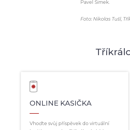
Pavel Šimek.
Foto: Nikolas Tušl, Tř
Tříkrál
ONLINE KASIČKA
Vhoďte svůj příspěvek do virtuální