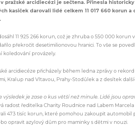
a v pražské arcidiecézi je sečtena. Přinesla historick
h kasiček darovali lidé celkem 11 017 660 korun a 
.
osáhl 11 925 266 korun, což je zhruba o 550 000 korun ví
řilo překročit desetimilionovou hranici. To vše se pove
í koledování provázely.
ské arcidiecéze přicházely během ledna zprávy o rekordn
rami, Kralup nad Vltavou, Prahy-Stodůlek a z desítek další
že výsledek je zase o kus větší než minule. Lidé jsou opra
á radost ředitelka Charity Roudnice nad Labem Marcela
ali 473 tisíc korun, které pomohou zakoupit automobil
ebo opravit azylový dům pro maminky s dětmi v nouzi.