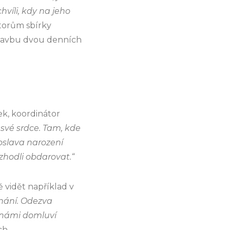
hvíli, kdy na jeho
átorům sbírky
 stavbu dvou denních
k, koordinátor
í své srdce. Tam, kde
 oslava narození
ozhodli obdarovat.“
 vidět například v
nání. Odezva
s námi domluví
ch.