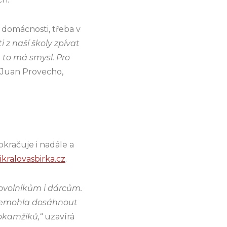
 domácnosti, třeba v
i z naší školy zpívat
 to má smysl. Pro
. Juan Provecho,
okračuje i nadále a
kralovasbirka.cz
.
ovolníkům i dárcům.
y nemohla dosáhnout
 okamžiků,“
uzavírá