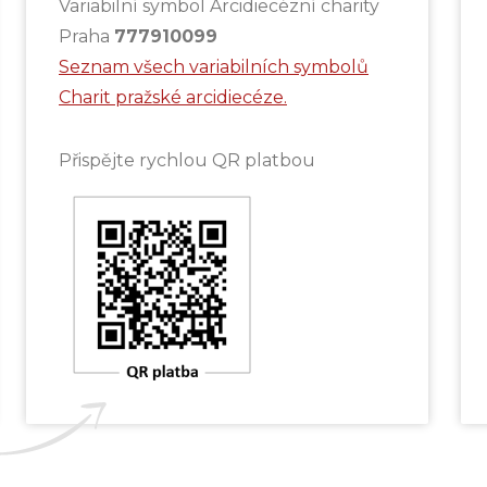
Variabilní symbol Arcidiecézní charity
Praha
777910099
Seznam všech variabilních symbolů
Charit pražské arcidiecéze.
Přispějte rychlou QR platbou