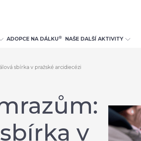
®
ADOPCE NA DÁLKU
NAŠE DALŠÍ AKTIVITY
ová sbírka v pražské arcidiecézi
 mrazům:
 sbírka v