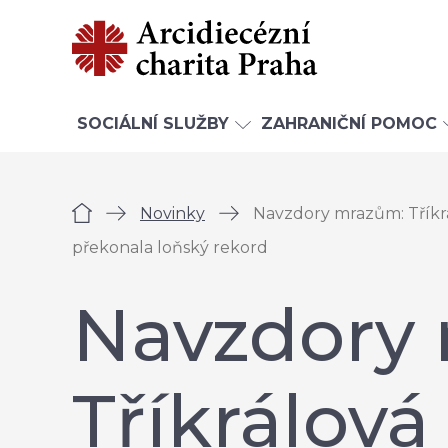
SOCIÁLNÍ SLUŽBY
ZAHRANIČNÍ POMOC
Úvod
Novinky
Navzdory mrazům: Tříkrál
překonala loňský rekord
Navzdory
Tříkrálová