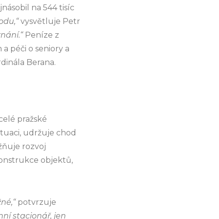
násobil na 544 tisíc
odu,“
vysvětluje Petr
znání.“
Peníze z
a péči o seniory a
dinála Berana.
celé pražské
ituaci, udržuje chod
žňuje rozvoj
konstrukce objektů,
né,“
potvrzuje
ní stacionář, jen