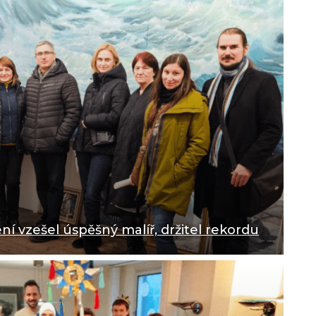
í vzešel úspěšný malíř, držitel rekordu