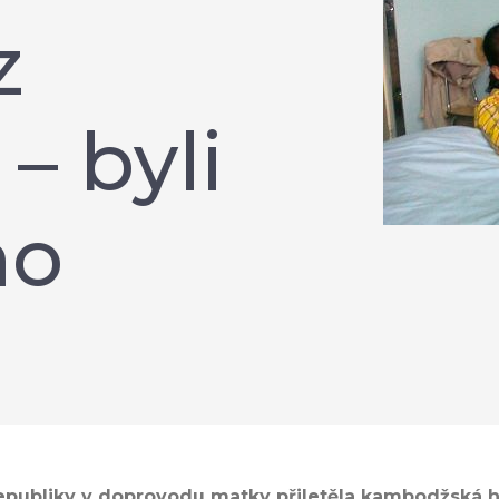
z
– byli
ho
epubliky v doprovodu matky přiletěla kambodžská h