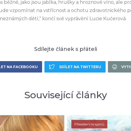
ás běžné, jako jsou jablka, hrušky a hroznové víno, ale 
bude vzpomínat na vstřícnost a ochotu zdravotnického pe
 neznámých dětí,“ končí své vyprávění Lucie Kučerová.
Sdílejte článek s přáteli
LET NA FACEBOOKU
SDÍLET NA TWITTERU
VYT
Související články
Přesídlení krajanů