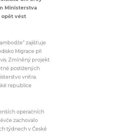
m Ministerstva
 opět vést
Kambodže“ zajišťuje
disko Migrace při
rvis. Zmíněný projekt
tně postižených
sterstvo vnitra.
ské republice
enších operačních
 děvče zachovalo
ech týdnech v České