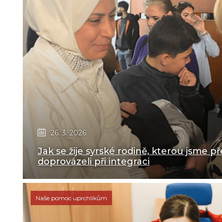
26. 3. 2026
Jak se žije syrské rodině, kterou jsme př
doprovázeli při integraci
Naše pomoc uprchlíkům