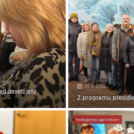
13. 3. 2026
ed deseti lety
Z programu přesídlen
Naše pomoc uprchlíkům