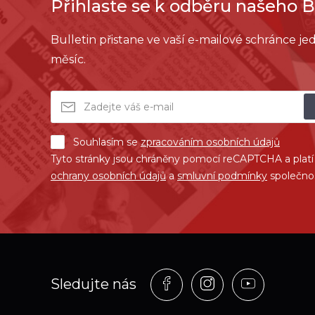
Přihlaste se k odběru našeho B
Bulletin přistane ve vaší e-mailové schránce j
měsíc.
Souhlasím se
zpracováním osobních údajů
Tyto stránky jsou chráněny pomocí reCAPTCHA a plat
ochrany osobních údajů
a
smluvní podmínky
společno
Profil
Profil
Profil
Sledujte nás
na
na
na