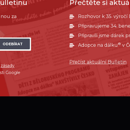
ulletinu
Přečtěte si aktuál
ednou za
Rozhovor k 35. výročí
Připravujeme 34. bene
Připravili jsme dárek 
®
ODEBÍRAT
Adopce na dálku
v Č
Přečíst aktuální Bulletin
í
zásady
sti Google