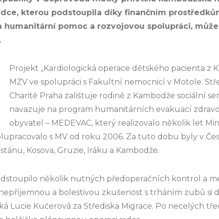
rdce, kterou podstoupila díky finančním prostředků
na humanitární pomoc a rozvojovou spolupráci, může
.
Projekt „Kardiologická operace dětského pacienta z 
MZV ve spolupráci s Fakultní nemocnicí v Motole. Stře
Charitě Praha zalištuje rodině z Kambodže sociální se
navazuje na program humanitárních evakuací zdravo
obyvatel – MEDEVAC, který realizovalo několik let Mini
olupracovalo s MV od roku 2006. Za tuto dobu byly v Če
istánu, Kosova, Gruzie, Iráku a Kambodže.
odstoupilo několik nutných předoperačních kontrol a m
e nepříjemnou a bolestivou zkušenost s trháním zubů si
íká Lucie Kučerová za Střediska Migrace. Po necelých tř