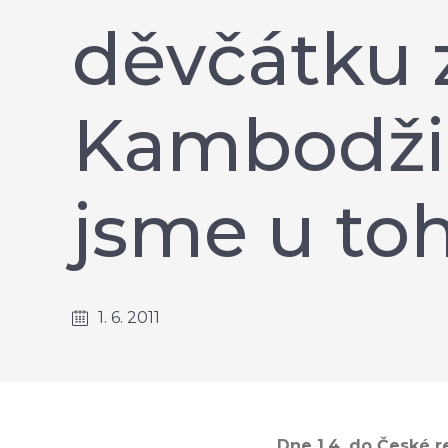
děvčátku 
Kambodži 
jsme u to
1. 6. 2011
Dne 1.4. do České r