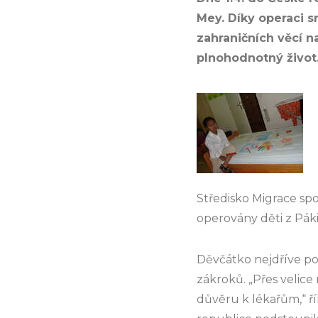
Mey. Díky operaci s
zahraničních věcí 
plnohodnotný život
Středisko Migrace sp
operovány děti z Pák
Děvčátko nejdříve p
zákroků. „Přes velic
důvěru k lékařům,“ ř