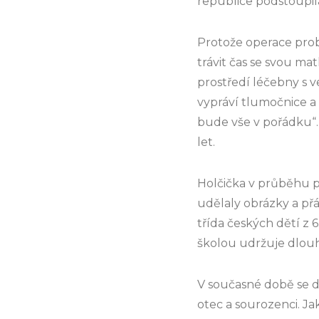
republice podstoupil
Protože operace prob
trávit čas se svou m
prostředí léčebny s ve
vypráví tlumočnice a 
bude vše v pořádku“. 
let.
Holčička v průběhu po
udělaly obrázky a přán
třída českých dětí z 6
školou udržuje dlou
V současné době se d
otec a sourozenci. 