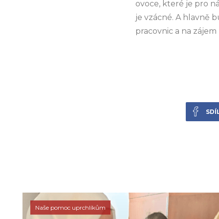
ovoce, které je pro n
je vzácné. A hlavně 
pracovnic a na zájem
SDÍ
Naše pomoc uprchlíkům