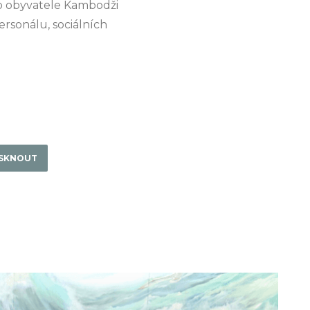
pro obyvatele Kambodži
rsonálu, sociálních
ISKNOUT