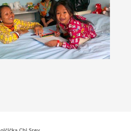
olčička Chi Srey