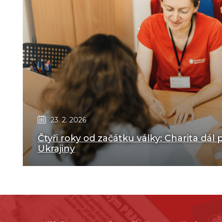
23. 2. 2026
Čtyři roky od začátku války: Charita dá
Ukrajiny