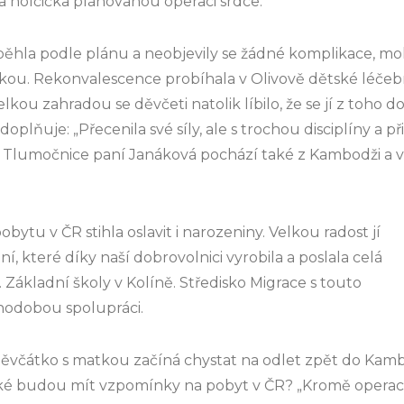
a holčička plánovanou operaci srdce.
ěhla podle plánu a neobjevily se žádné komplikace, m
atkou. Rekonvalescence probíhala v Olivově dětské léčeb
lkou zahradou se děvčeti natolik líbilo, že se jí z toho do
doplňuje: „Přecenila své síly, ale s trochou disciplíny 
Tlumočnice paní Janáková pochází také z Kambodži a v ČR
bytu v ČR stihla oslavit i narozeniny. Velkou radost jí
í, které díky naší dobrovolnici vyrobila a poslala celá
. Základní školy v Kolíně. Středisko Migrace s touto
hodobou spolupráci.
ěvčátko s matkou začíná chystat na odlet zpět do Kamb
Jaké budou mít vzpomínky na pobyt v ČR? „Kromě opera