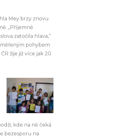
ohla Mey brzy znovu
ně. „Příjemné
slova zatočila hlava,“
a přiměřeným pohybem
 žije již více jak 20
odži, kde na ně čeká
ce bezesporu na