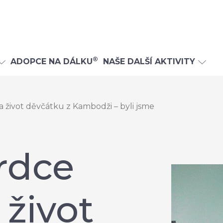
®
ADOPCE NA DÁLKU
NAŠE DALŠÍ AKTIVITY
a život děvčátku z Kambodži – byli jsme
rdce
 život