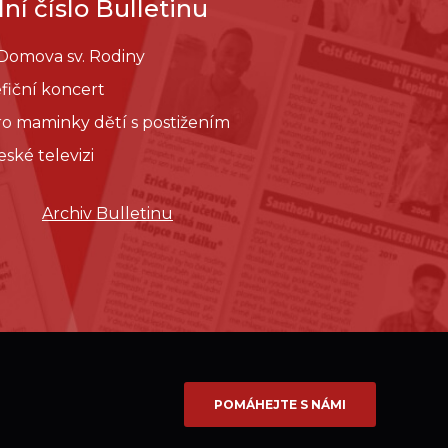
ní číslo Bulletinu
 Domova sv. Rodiny
fiční koncert
pro maminky dětí s postižením
eské televizi
Archiv Bulletinu
POMÁHEJTE S NÁMI