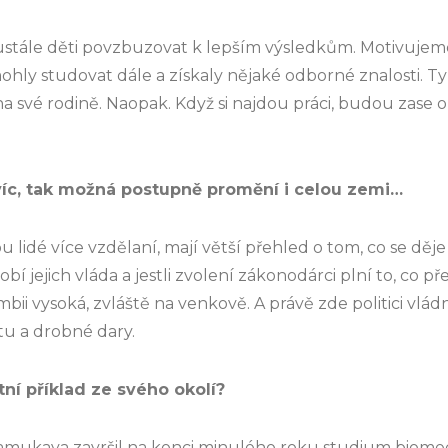
stále děti povzbuzovat k lepším výsledkům. Motivujeme 
ohly studovat dále a získaly nějaké odborné znalosti. T
na své rodině. Naopak. Když si najdou práci, budou zas
víc, tak možná postupně promění i celou zemi…
 lidé více vzdělaní, mají větší přehled o tom, co se děje v
bí jejich vláda a jestli zvolení zákonodárci plní to, co pře
ii vysoká, zvláště na venkově. A právě zde politici vládn
u a drobné dary.
ní příklad ze svého okolí?
Samukaya završil na konci minulého roku studium biome