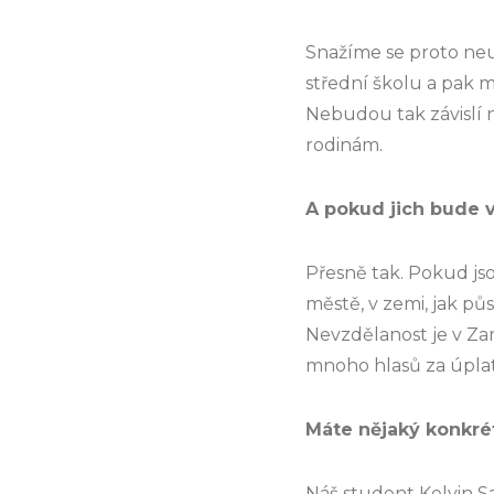
Snažíme se proto neu
střední školu a pak m
Nebudou tak závislí 
rodinám.
A pokud jich bude 
Přesně tak. Pokud jsou
městě, v zemi, jak půso
Nevzdělanost je v Zamb
mnoho hlasů za úplat
Máte nějaký konkrét
Náš student Kelvin 