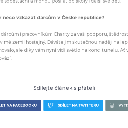
íce soběstační a mohou posílat do školy i další své děti.
ěr něco vzkázat dárcům v České republice?
dárcům i pracovníkům Charity za vaši podporu, štědrost 
 v mé zemi lhostejný. Dáváte jim skutečnou naději na le
novalo, ale díky vám nyní vidí světlo na konci tunelu. Ať
ovází.
Sdílejte článek s přáteli
LET NA FACEBOOKU
SDÍLET NA TWITTERU
VYT