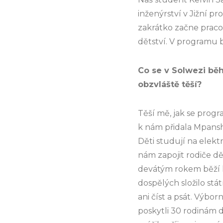
inženýrství v Jižní p
zakrátko začne praco
dětství. V programu b
Co se v Solwezi bě
obzvláště těší?
Těší mě, jak se progr
k nám přidala Mpansh
Děti studují na elektr
nám zapojit rodiče dě
devátým rokem běží 
dospělých složilo stá
ani číst a psát. Výbo
poskytli 30 rodinám