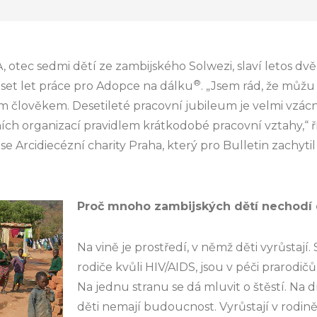
tec sedmi dětí ze zambijského Solwezi, slaví letos dvě 
®
eset let práce pro Adopce na dálku
. „Jsem rád, že můžu
člověkem. Desetileté pracovní jubileum je velmi vzácné
ích organizací pravidlem krátkodobé pracovní vztahy,“ ř
e Arcidiecézní charity Praha, který pro Bulletin zachyt
Proč mnoho zambijských dětí nechodí 
Na vině je prostředí, v němž děti vyrůstají. Si
rodiče kvůli HIV/AIDS, jsou v péči prarodi
Na jednu stranu se dá mluvit o štěstí. Na 
děti nemají budoucnost. Vyrůstají v rodině