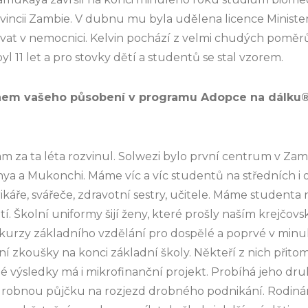
rovincii Zambie. V dubnu mu byla udělena licence Minister
vat v nemocnici. Kelvin pochází z velmi chudých poměr
yl 11 let a pro stovky dětí a studentů se stal vzorem.
hem vašeho působení v programu Adopce na dálku® 
am za ta léta rozvinul. Solwezi bylo první centrum v Zam
ya a Mukonchi. Máme víc a víc studentů na středních i
ikáře, svářeče, zdravotní sestry, učitele. Máme studenta n
tí. Školní uniformy šijí ženy, které prošly naším krejčov
kurzy základního vzdělání pro dospělé a poprvé v minu
tní zkoušky na konci základní školy. Někteří z nich přit
rné výsledky má i mikrofinanční projekt. Probíhá jeho dr
 drobnou půjčku na rozjezd drobného podnikání. Rodin