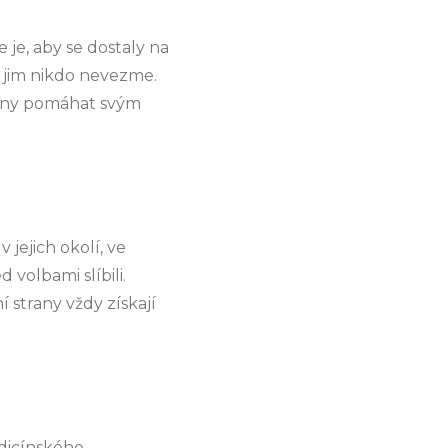
je, aby se dostaly na
y jim nikdo nevezme.
e ony pomáhat svým
 jejich okolí, ve
d volbami slíbili.
í strany vždy získají
dicínského