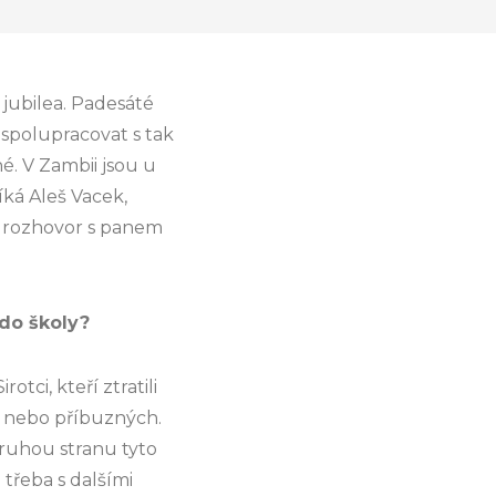
jubilea. Padesáté
 spolupracovat s tak
. V Zambii jsou u
íká Aleš Vacek,
il rozhovor s panem
do školy?
rotci, kteří ztratili
čů nebo příbuzných.
druhou stranu tyto
 třeba s dalšími