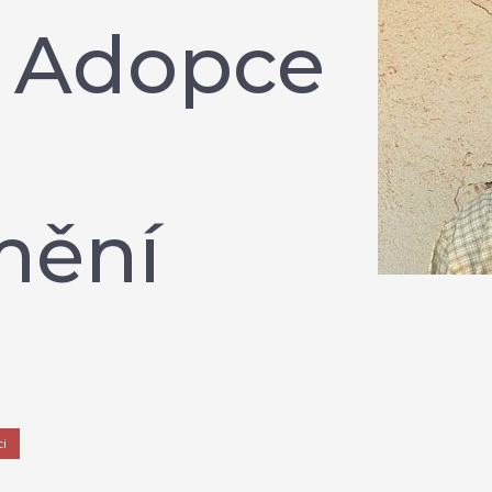
 Adopce
:
mění
i