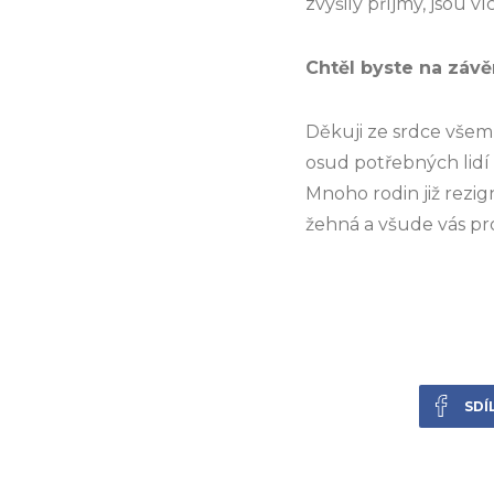
zvýšily příjmy, jsou v
Chtěl byste na záv
Děkuji ze srdce všem 
osud potřebných lidí
Mnoho rodin již rezig
žehná a všude vás pr
SDÍ