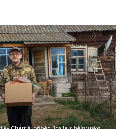
díky Charitě: příběh Josifa z běloruské