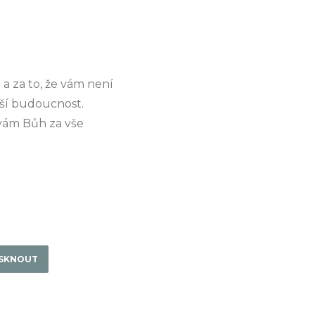
a za to, že vám není
pší budoucnost.
 vám Bůh za vše
ISKNOUT