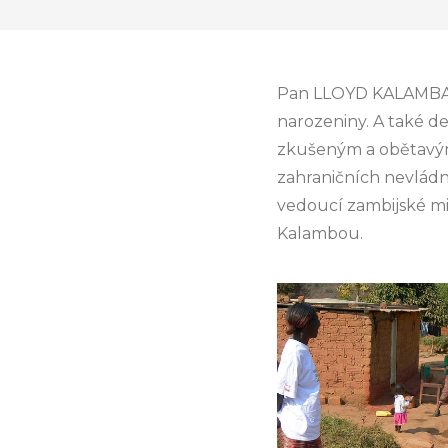
Pan LLOYD KALAMBA, o
narozeniny. A také d
zkušeným a obětavým 
zahraničních nevládn
vedoucí zambijské mis
Kalambou.