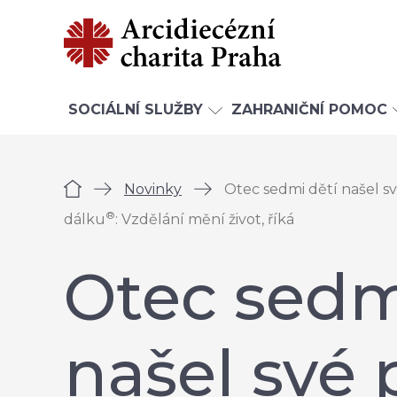
SOCIÁLNÍ SLUŽBY
ZAHRANIČNÍ POMOC
Úvod
Novinky
Otec sedmi dětí našel s
®
dálku
: Vzdělání mění život, říká
Otec sedm
našel své 