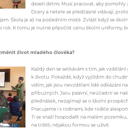
deseti dětmi. Musí pracovat, aby pomohly z
Dcery a neteře se předčasně vdávají, prot
em. Škola je až na posledním místě. Zvlášť když se školn
í rok. K tomu je nutné připočíst cenu školní uniformy, bo
změnit život mladého člověka?
Každý den se setkávám s tím, jak vzdělání 
k životu. Pokaždé, když vyjíždím do chudin
vidím, jak jsou nevzdělaní lidé odkázáni 
příbuzných. Jsou pasivní, neúčastní se na
přednášek, nezajímají se o školní prospěch
Pracujeme i s rodinami, kde rodiče alespoň 
Ti se snaží hospodařit na malém pozemku,
na tržišti, nějakou formou se uživit.