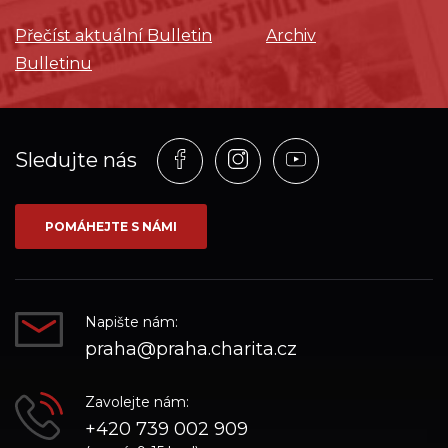
Přečíst aktuální Bulletin
Archiv
Bulletinu
Profil
Profil
Profil
Sledujte nás
na
na
na
síti_Facebook
síti_Instagram
síti_YouTube
POMÁHEJTE S NÁMI
Napište nám:
praha@praha.charita.cz
Zavolejte nám:
+420 739 002 909