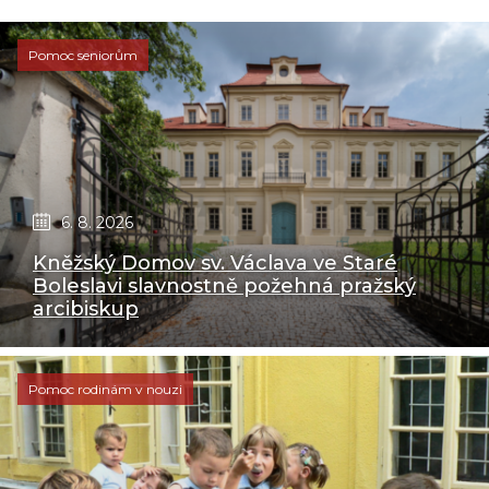
Pomoc seniorům
6. 8. 2026
Kněžský Domov sv. Václava ve Staré
Boleslavi slavnostně požehná pražský
arcibiskup
Pomoc rodinám v nouzi