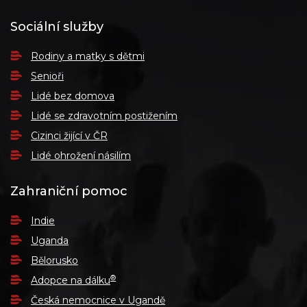
Sociální služby
Rodiny a matky s dětmi
Senioři
Lidé bez domova
Lidé se zdravotním postižením
Cizinci žijící v ČR
Lidé ohrožení násilím
Zahraniční pomoc
Indie
Uganda
Bělorusko
®
Adopce na dálku
Česká nemocnice v Ugandě