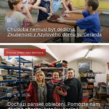
5. 8. 2026
Chudoba nemusí být dědičná.
Zkušenosti z Azylového domu sv. Gerarda
Pomoc lidem bez domova
4. 8. 2026
Dochází pánské oblečení. Pomozte nám