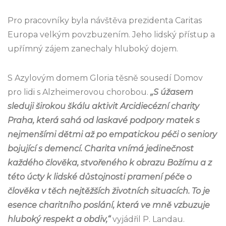
Pro pracovníky byla návštěva prezidenta Caritas
Europa velkým povzbuzením. Jeho lidský přístup a
upřímný zájem zanechaly hluboký dojem.
S Azylovým domem Gloria těsně sousedí Domov
pro lidi s Alzheimerovou chorobou.
„S úžasem
sleduji širokou škálu aktivit Arcidiecézní charity
Praha, která sahá od laskavé podpory matek s
nejmenšími dětmi až po empatickou péči o seniory
bojující s demencí. Charita vnímá jedinečnost
každého člověka, stvořeného k obrazu Božímu a z
této úcty k lidské důstojnosti pramení péče o
člověka v těch nejtěžších životních situacích. To je
esence charitního poslání, která ve mně vzbuzuje
hluboký respekt a obdiv,“
vyjádřil P. Landau.