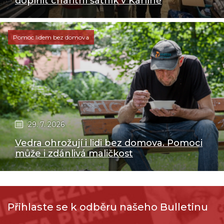
doplnit charitní šatník v Karlíně
Pomoc lidem bez domova
29. 7. 2026
Vedra ohrožují i lidi bez domova. Pomoci
může i zdánlivá maličkost
Přihlaste se k odběru našeho Bulletinu