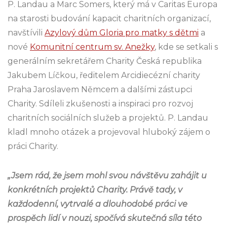
P. Landau a Marc Somers, který má v Caritas Europa
na starosti budování kapacit charitních organizací,
navštívili
Azylový dům Gloria pro matky s dětmi
a
nové
Komunitní centrum sv. Anežky
, kde se setkali s
generálním sekretářem Charity Česká republika
Jakubem Líčkou, ředitelem Arcidiecézní charity
Praha Jaroslavem Němcem a dalšími zástupci
Charity. Sdíleli zkušenosti a inspiraci pro rozvoj
charitních sociálních služeb a projektů. P. Landau
kladl mnoho otázek a projevoval hluboký zájem o
práci Charity.
„Jsem rád, že jsem mohl svou návštěvu zahájit u
konkrétních projektů Charity. Právě tady, v
každodenní, vytrvalé a dlouhodobé práci ve
prospěch lidí v nouzi, spočívá skutečná síla této