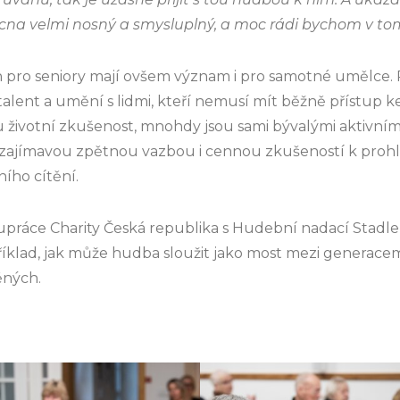
na velmi nosný a smysluplný, a moc rádi bychom v tom
h pro seniory mají ovšem význam i pro samotné umělce. P
 talent a umění s lidmi, kteří nemusí mít běžně přístup 
u životní zkušenost, mnohdy jsou sami bývalými aktivními
 zajímavou zpětnou vazbou i cennou zkušeností k proh
ního cítění.
upráce Charity Česká republika s Hudební nadací Stadler
říklad, jak může hudba sloužit jako most mezi generacem
ěných.