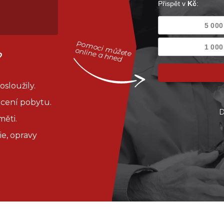
Pomoci můžete
online a hned
?
sloužily.
cení pobytu.
D
měti.
e, opravy