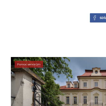
SDÍ
Pomoc seniorům