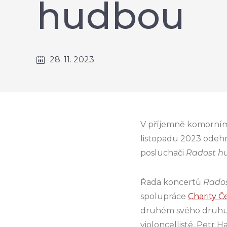
hudbou
28. 11. 2023
V příjemně komorním
listopadu 2023 odehrá
posluchači
Radost h
Řada koncertů
Rado
spolupráce
Charity Č
druhém svého druhu,
violoncellisté, Petr H