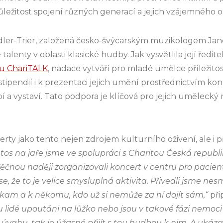
ůležitost spojení různých generací a jejich vzájemného 
ler-Trier, založená česko-švýcarským muzikologem Ja
alenty v oblasti klasické hudby. Jak vysvětlila její ředit
u ChariTALK
, nadace vytváří pro mladé umělce příležitost
 stipendií i k prezentaci jejich umění prostřednictvím kon
a vystaví. Tato podpora je klíčová pro jejich umělecký roz
erty jako tento nejen zdrojem kulturního oživení, ale i př
etos na jaře jsme ve spolupráci s Charitou Česká repub
nou naději zorganizovali koncert v centru pro pacien
e, že to je velice smysluplná aktivita. Přivedli jsme nesm
am a k někomu, kdo už si nemůže za ní dojít sám,“
při
u lidé upoutáni na lůžko nebo jsou v takové fázi nemoci č
úvahu, tak je úžasné přijít s tou hudbou k nim. A ukázal