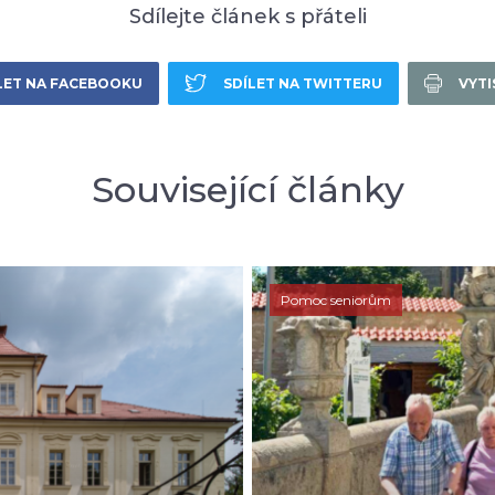
Sdílejte článek s přáteli
LET NA FACEBOOKU
SDÍLET NA TWITTERU
VYT
Související články
Pomoc seniorům