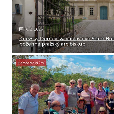
6. 8. 2026
Kněžský Domov sv. Václava ve Staré Bol
požehná pražský arcibiskup
Pomoc seniorům