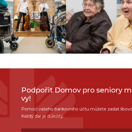
Podpořit Domov pro seniory m
vy!
Pomocí vašeho bankovního účtu můžete zaslat libovo
Každý dar je důležitý.