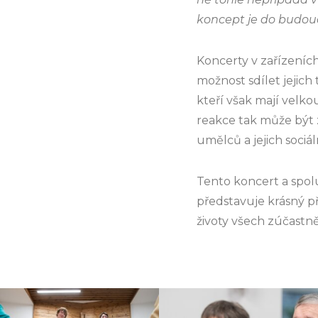
koncept je do budouc
Koncerty v zařízeníc
možnost sdílet jejich
kteří však mají velko
reakce tak může být
umělců a jejich sociál
Tento koncert a spol
představuje krásný p
životy všech zúčastn