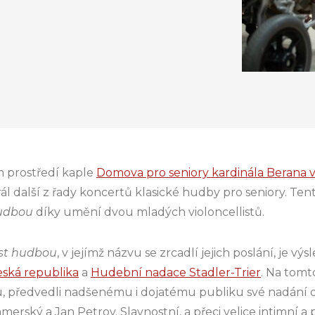
 prostředí kaple
Domova pro seniory kardinála Berana 
l další z řady koncertů klasické hudby pro seniory. Tent
udbou
díky umění dvou mladých violoncellistů.
st hudbou
, v jejímž názvu se zrcadlí jejich poslání, je
eská republika
a
Hudební nadace Stadler-Trier
. Na tomto
 předvedli nadšenému i dojatému publiku své nadání d
amerský a Jan Petrov. Slavnostní, a přeci velice intimní a