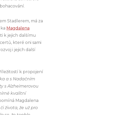
obohacování.
nem Stadlerem, má za
elka
Magdalena
i k jejich dalšímu
certů, které oni sami
voj i jejich další
íležitostí k propojení
lika a s Nadačním
ty s Alzheimerovou
írně kvalitní
pomíná Magdalena
i života, že už pro
o se, že tenhle