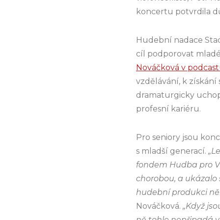
koncertu potvrdila d
Hudební nadace Stad
cíl podporovat mladé t
Nováčková v podcast
vzdělávání, k získání
dramaturgicky uchopí 
profesní kariéru.
Pro seniory jsou konc
s mladší generací.
„L
fondem Hudba pro Věč
chorobou, a ukázalo s
hudební produkci něk
Nováčková.
„Když jso
ně tohle nepřipadá v 