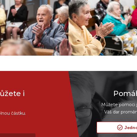
ůžete i
Pomáhe
Můžete pomoci je
Váš dar proměn
lnou částku.