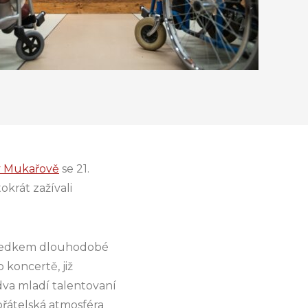
v Mukařově
se 21.
okrát zažívali
 výsledkem dlouhodobé
 koncertě, již
va mladí talentovaní
 přátelská atmosféra