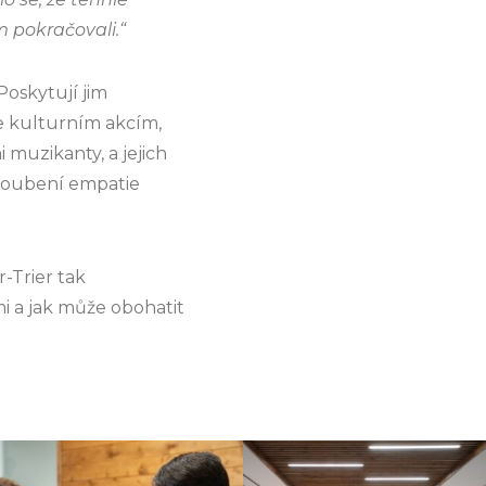
 pokračovali.“
oskytují jim
ke kulturním akcím,
 muzikanty, a jejich
loubení empatie
-Trier tak
i a jak může obohatit