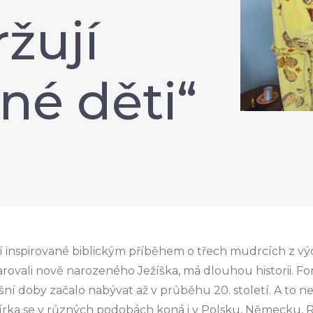
ržují
né děti“
í inspirované biblickým příběhem o třech mudrcích z výc
rovali nově narozeného Ježíška, má dlouhou historii. Fo
ní doby začalo nabývat až v průběhu 20. století. A to n
bírka se v různých podobách koná i v Polsku, Německu, 