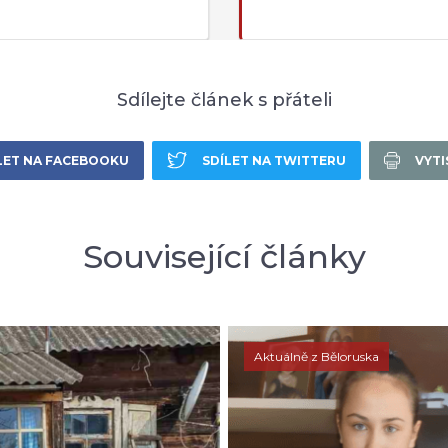
Sdílejte článek s přáteli
LET NA FACEBOOKU
SDÍLET NA TWITTERU
VYT
Související články
Aktuálně z Běloruska