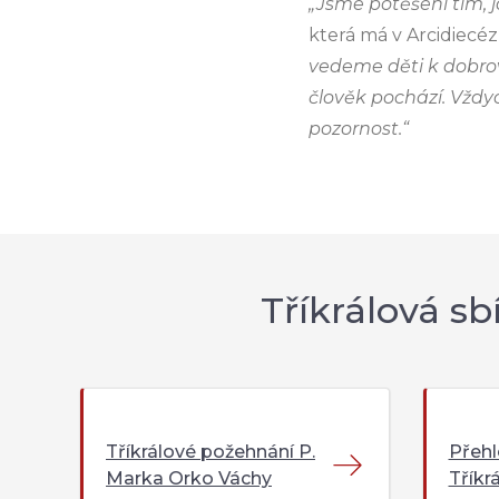
„Jsme potěšeni tím, j
která má v Arcidiecéz
vedeme děti k dobrov
člověk pochází. Vždy
pozornost.“
Tříkrálová sb
Tříkrálové požehnání P.
Přeh
Marka Orko Váchy
Tříkr