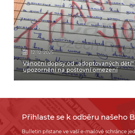
12. 12. 2025
Vánoční dopisy od „adoptovaných dětí“ 
upozornění na poštovní omezení
Přihlaste se k odběru našeho B
Bulletin přistane ve vaší e-mailové schránce j