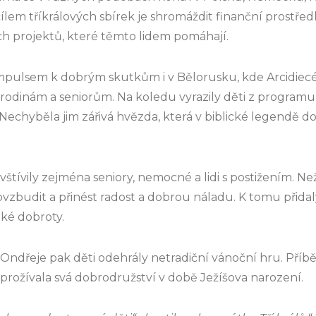
lem tříkrálových sbírek je shromáždit finanční prostřed
ích projektů, které těmto lidem pomáhají.
 impulsem k dobrým skutkům i v Bělorusku, kde Arcidiecé
odinám a seniorům. Na koledu vyrazily děti z program
echyběla jim zářivá hvězda, která v biblické legendě do
štívily zejména seniory, nemocné a lidi s postižením. Než
povzbudit a přinést radost a dobrou náladu. K tomu přida
dké dobroty.
 Ondřeje pak děti odehrály netradiční vánoční hru. Příb
prožívala svá dobrodružství v době Ježíšova narození.