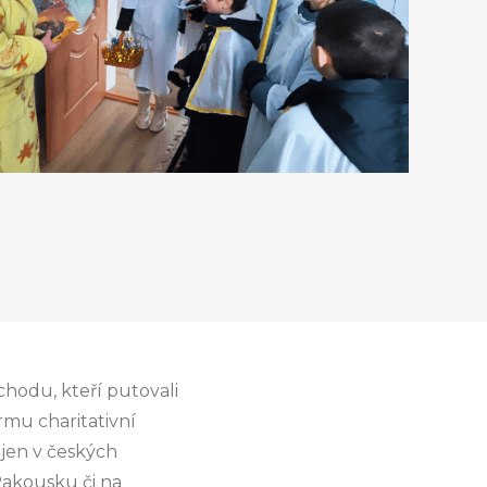
hodu, kteří putovali
rmu charitativní
ejen v českých
Rakousku či na