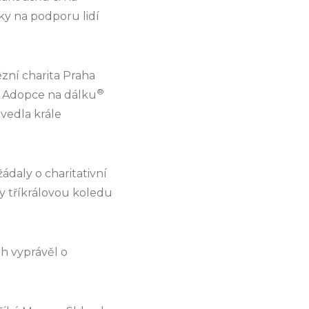
ky na podporu lidí
zní charita Praha
®
u Adopce na dálku
vedla krále
ádaly o charitativní
ly tříkrálovou koledu
ěh vyprávěl o