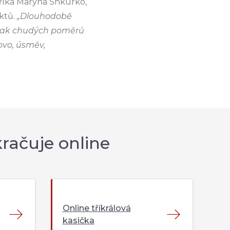
říká Maryna Shkurko,
ektů.
„Dlouhodobě
z jak chudých poměrů
ovo, úsměv,
kračuje online
Online tříkrálová
kasička