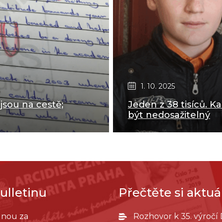
1. 10. 2025
jsou na cestě;
Jeden z 38 tisíců. Ka
být nedosažitelný
ulletinu
Přečtěte si aktuál
ednou za
Rozhovor k 35. výročí