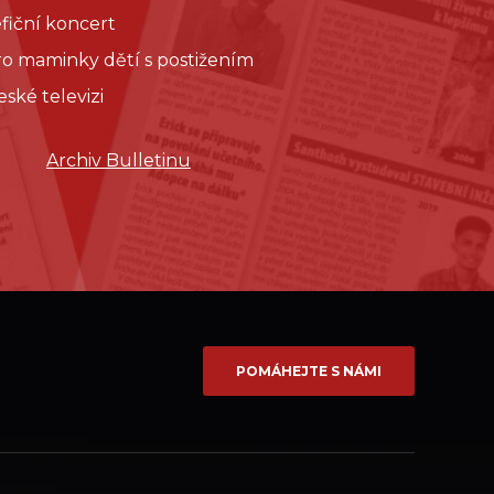
fiční koncert
pro maminky dětí s postižením
eské televizi
Archiv Bulletinu
POMÁHEJTE S NÁMI