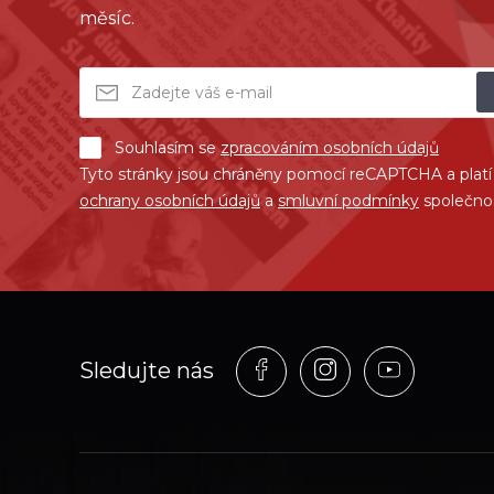
měsíc.
Souhlasím se
zpracováním osobních údajů
Tyto stránky jsou chráněny pomocí reCAPTCHA a plat
ochrany osobních údajů
a
smluvní podmínky
společno
Profil
Profil
Profil
Sledujte nás
na
na
na
síti_Facebook
síti_Instagram
síti_YouT