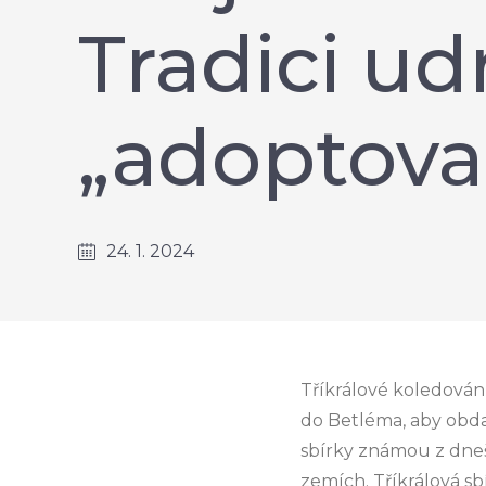
Tradici ud
„adoptova
24. 1. 2024
Tříkrálové koledován
do Betléma, aby obda
sbírky známou z dneš
zemích. Tříkrálová s