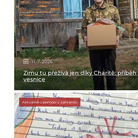
11. 7. 2026
Zimu tu přežívá jen díky Charitě: příběh
vesnice
Aktuálně o pomoci v zahraničí