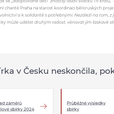
ak se „adoptované děti“ zhostily oslav svátku Tří králů,“
ní charitě Praha na starost koordinaci běloruských proj
olnictví a k solidaritě s potřebnými. Nezáleží na tom, 
cky může udělat druhým radost, věnovat jim laskavé sl
írka v Česku neskončila, po
led záměrů
Průběžné výsledky
álové sbírky 2024
sbírky