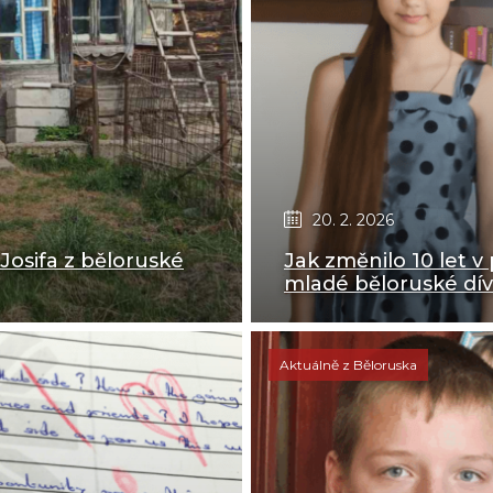
20. 2. 2026
 Josifa z běloruské
Jak změnilo 10 let 
mladé běloruské dív
Aktuálně z Běloruska