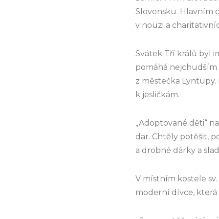
Slovensku. Hlavním cí
v nouzi a charitativn
Svátek Tří králů byl
pomáhá nejchudším r
z městečka Lyntupy. N
k jesličkám.
„Adoptované děti“ nav
dar. Chtěly potěšit, 
a drobné dárky a sla
V místním kostele sv.
moderní dívce, která 