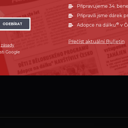
Připravujeme 34. bene
Připravili jsme dárek 
®
ODEBÍRAT
Adopce na dálku
v Č
Přečíst aktuální Bulletin
í
zásady
sti Google
ube