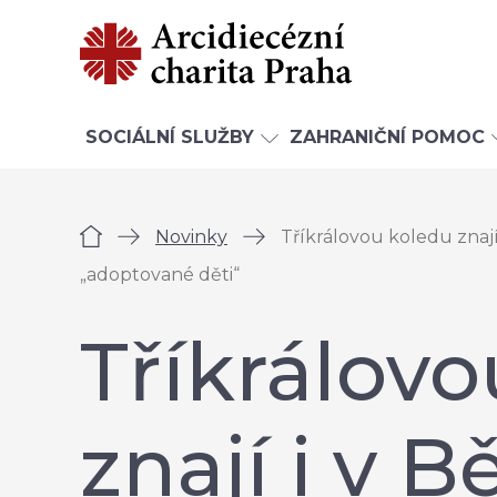
SOCIÁLNÍ SLUŽBY
ZAHRANIČNÍ POMOC
Úvod
Novinky
Tříkrálovou koledu znají 
„adoptované děti“
Tříkrálov
znají i v B