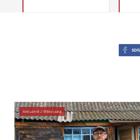
SDÍ
Aktuálně z Běloruska