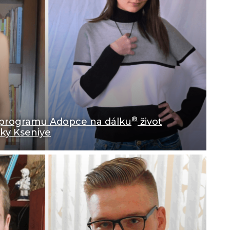
®
v programu Adopce na dálku
život
ky Kseniye