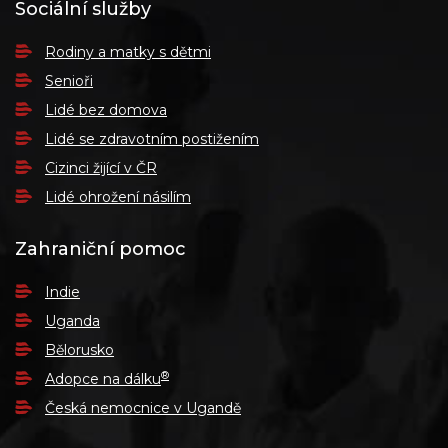
Sociální služby
Rodiny a matky s dětmi
Senioři
Lidé bez domova
Lidé se zdravotním postižením
Cizinci žijící v ČR
Lidé ohrožení násilím
Zahraniční pomoc
Indie
Uganda
Bělorusko
®
Adopce na dálku
Česká nemocnice v Ugandě