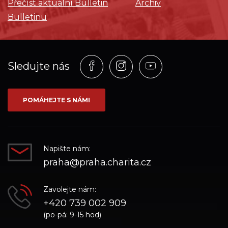
Přečíst aktuální Bulletin
Archiv
Bulletinu
Profil
Profil
Profil
Sledujte nás
na
na
na
síti_Facebook
síti_Instagram
síti_YouTube
POMÁHEJTE S NÁMI
Napište nám:
praha@praha.charita.cz
Zavolejte nám:
+420 739 002 909
(po-pá: 9-15 hod)