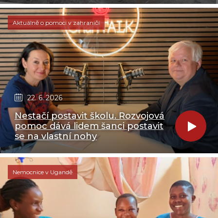
Aktuálně o pomoci v zahraničí
22. 6. 2026
Nestačí postavit školu. Rozvojová
pomoc dává lidem šanci postavit
se na vlastní nohy
Nemocnice v Ugandě