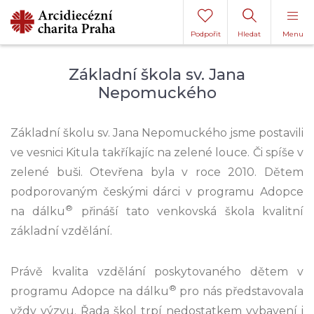
Podpořit
Hledat
Menu
Základní škola sv. Jana
Nepomuckého
Základní školu sv. Jana Nepomuckého jsme postavili
ve vesnici Kitula takříkajíc na zelené louce. Či spíše v
zelené buši. Otevřena byla v roce 2010. Dětem
podporovaným českými dárci v programu Adopce
®
na dálku
přináší tato venkovská škola kvalitní
základní vzdělání.
Právě kvalita vzdělání poskytovaného dětem v
®
programu Adopce na dálku
pro nás představovala
vždy výzvu. Řada škol trpí nedostatkem vybavení i