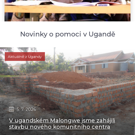
Novinky o pomoci v Ugandě
Aktuálně z Ugandy
5. 7. 2026
V ugandském Malongwe jsme zahájili
stavbu nového komunitního centra