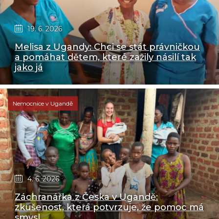
19. 6. 2026
Melisa z Ugandy: Chci se stát právničkou
a pomáhat dětem, které zažily násilí tak
jako já
Nemocnice v Ugandě
4. 6. 2026
Záchranářka z Česka v Ugandě:
zkušenost, která potvrzuje, že pomoc má
smysl