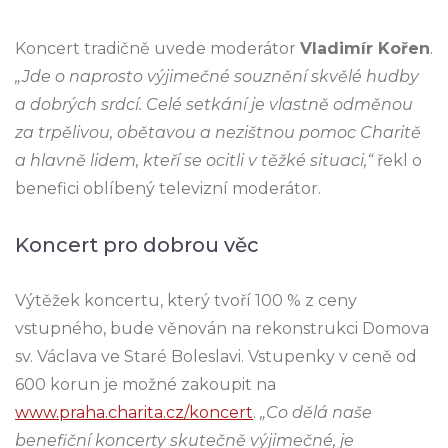
Koncert tradičně uvede moderátor
Vladimír Kořen
.
„
Jde o naprosto výjimečné souznění skvělé hudby
a dobrých srdcí. Celé setkání je vlastně odměnou
za trpělivou, obětavou a nezištnou pomoc Charitě
a hlavně lidem, kteří se ocitli v těžké situaci,“
řekl o
benefici oblíbený televizní moderátor.
Koncert pro dobrou věc
Výtěžek koncertu, který tvoří 100 % z ceny
vstupného, bude věnován na rekonstrukci Domova
sv. Václava ve Staré Boleslavi. Vstupenky v ceně od
600 korun je možné zakoupit na
www.praha.charita.cz/koncert
.
„C
o dělá naše
benefiční koncerty skutečně výjimečné, je