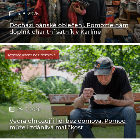
4. 8. 2026
Dochází pánské oblečení. Pomozte nám
doplnit charitní šatník v Karlíně
Pomoc lidem bez domova
29. 7. 2026
Vedra ohrožují i lidi bez domova. Pomoci
může i zdánlivá maličkost