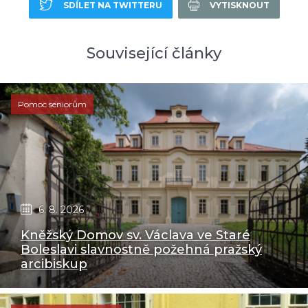
SDÍLET NA TWITTERU
VYTISKNOUT
Související články
Pomoc seniorům
6. 8. 2026
Kněžský Domov sv. Václava ve Staré
Boleslavi slavnostně požehná pražský
arcibiskup