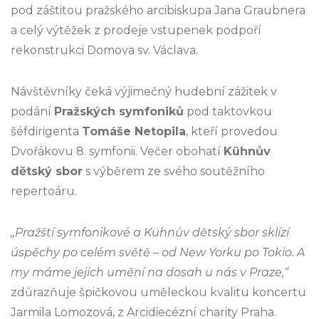
pod záštitou pražského arcibiskupa Jana Graubnera
a celý výtěžek z prodeje vstupenek podpoří
rekonstrukci Domova sv. Václava.
Návštěvníky čeká výjimečný hudební zážitek v
podání
Pražských symfoniků
pod taktovkou
šéfdirigenta
Tomáše Netopila
, kteří provedou
Dvořákovu 8. symfonii. Večer obohatí
Kühnův
dětský sbor
s výběrem ze svého soutěžního
repertoáru.
„Pražští symfonikové a Kühnův dětský sbor sklízí
úspěchy po celém světě – od New Yorku po Tokio. A
my máme jejich umění na dosah u nás v Praze,“
zdůrazňuje špičkovou uměleckou kvalitu koncertu
Jarmila Lomozová, z Arcidiecézní charity Praha.