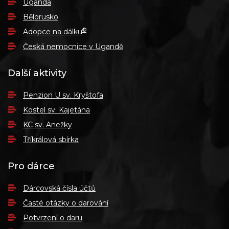
Uganda
Bělorusko
®
Adopce na dálku
Česká nemocnice v Ugandě
Další aktivity
Penzion U sv. Kryštofa
Kostel sv. Kajetána
KC sv. Anežky
Tříkrálová sbírka
Pro dárce
Dárcovská čísla účtů
Časté otázky o darování
Potvrzení o daru