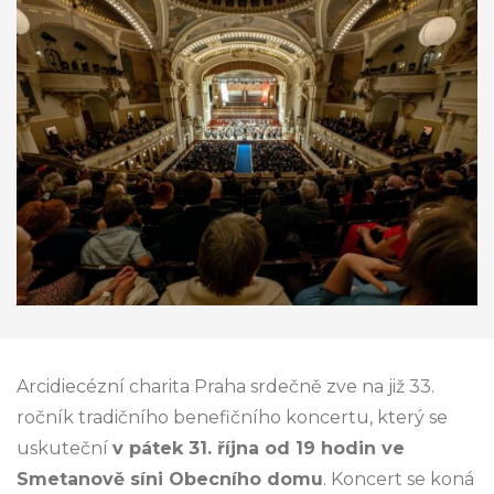
Arcidiecézní charita Praha srdečně zve na již 33.
ročník tradičního benefičního koncertu, který se
uskuteční
v pátek 31. října od 19 hodin ve
Smetanově síni Obecního domu
. Koncert se koná