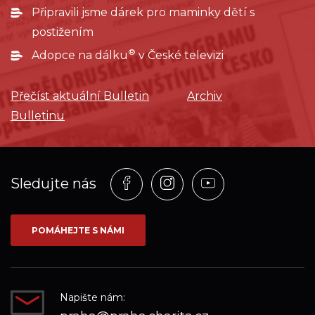
Připravili jsme dárek pro maminky dětí s
postižením
®
Adopce na dálku
v České televizi
Přečíst aktuální Bulletin
Archiv
Bulletinu
Profil
Profil
Profil
Sledujte nás
na
na
na
síti_Facebook
síti_Instagram
síti_YouTube
POMÁHEJTE S NÁMI
Napište nám: