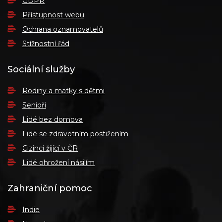
GDPR
Přístupnost webu
Ochrana oznamovatelů
Stížnostní řád
Sociální služby
Rodiny a matky s dětmi
Senioři
Lidé bez domova
Lidé se zdravotním postižením
Cizinci žijící v ČR
Lidé ohrožení násilím
Zahraniční pomoc
Indie