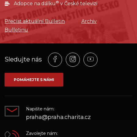
®
Adopce na dálku
v České televizi
Přečíst aktuální Bulletin
Archiv
Bulletinu
Profil
Profil
Profil
Sledujte nás
na
na
na
síti_Facebook
síti_Instagram
síti_YouTube
POMÁHEJTE S NÁMI
Napište nám:
praha@praha.charita.cz
Zavolejte nám: