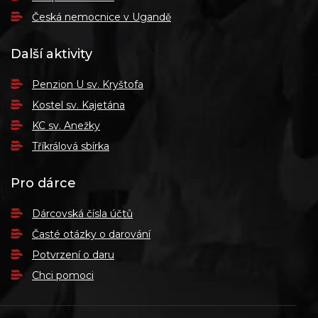
Česká nemocnice v Ugandě
Další aktivity
Penzion U sv. Kryštofa
Kostel sv. Kajetána
KC sv. Anežky
Tříkrálová sbírka
Pro dárce
Dárcovská čísla účtů
Časté otázky o darování
Potvrzení o daru
Chci pomoci