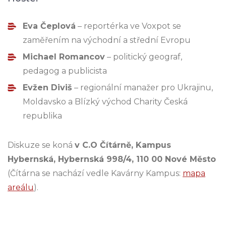
Eva Čeplová
– reportérka ve Voxpot se
zaměřením na východní a střední Evropu
Michael Romancov
– politický geograf,
pedagog a publicista
Evžen Diviš
– regionální manažer pro Ukrajinu,
Moldavsko a Blízký východ Charity Česká
republika
Diskuze se koná
v C.O Čítárně, Kampus
Hybernská, Hybernská 998/4, 110 00 Nové Město
(Čítárna se nachází vedle Kavárny Kampus:
mapa
areálu
).