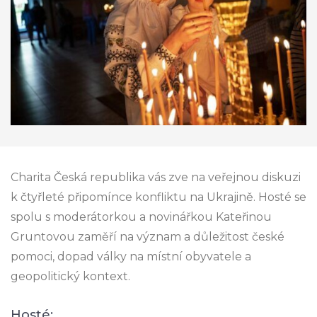
Charita Česká republika vás zve na veřejnou diskuzi
k čtyřleté připomínce konfliktu na Ukrajině. Hosté se
spolu s moderátorkou a novinářkou Kateřinou
Gruntovou zaměří na význam a důležitost české
pomoci, dopad války na místní obyvatele a
geopolitický kontext.
Hosté: