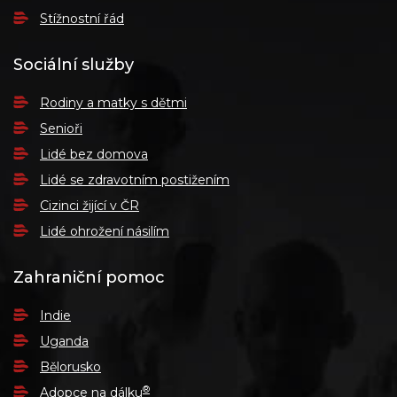
Stížnostní řád
Sociální služby
Rodiny a matky s dětmi
Senioři
Lidé bez domova
Lidé se zdravotním postižením
Cizinci žijící v ČR
Lidé ohrožení násilím
Zahraniční pomoc
Indie
Uganda
Bělorusko
®
Adopce na dálku