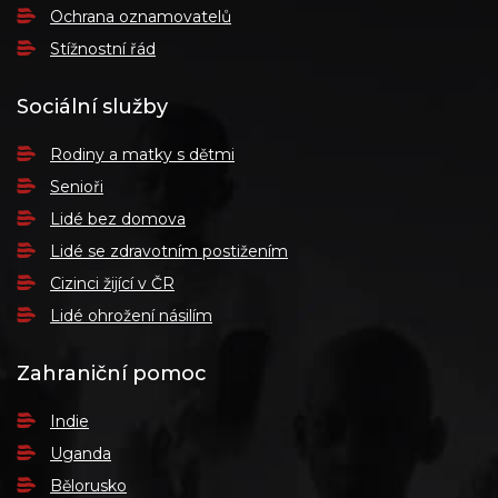
Ochrana oznamovatelů
Stížnostní řád
Sociální služby
Rodiny a matky s dětmi
Senioři
Lidé bez domova
Lidé se zdravotním postižením
Cizinci žijící v ČR
Lidé ohrožení násilím
Zahraniční pomoc
Indie
Uganda
Bělorusko