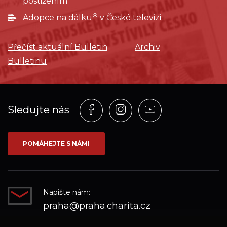
postižením
®
Adopce na dálku
v České televizi
Přečíst aktuální Bulletin
Archiv
Bulletinu
Profil
Profil
Profil
Sledujte nás
na
na
na
síti_Facebook
síti_Instagram
síti_YouTube
POMÁHEJTE S NÁMI
Napište nám:
praha@praha.charita.cz