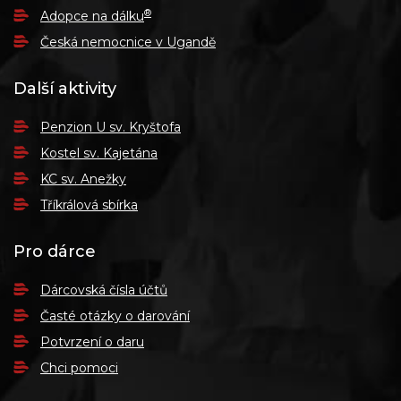
®
Adopce na dálku
Česká nemocnice v Ugandě
Další aktivity
Penzion U sv. Kryštofa
Kostel sv. Kajetána
KC sv. Anežky
Tříkrálová sbírka
Pro dárce
Dárcovská čísla účtů
Časté otázky o darování
Potvrzení o daru
Chci pomoci