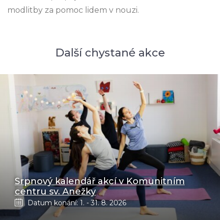
modlitby za pomoc lidem v nouzi.
Další chystané akce
Srpnový kalendář akcí v Komunitním
centru sv. Anežky
Datum konání: 1. - 31. 8. 2026