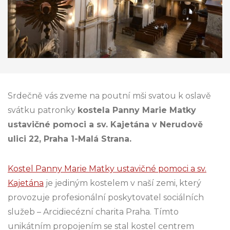
Srdečně vás zveme na poutní mši svatou k oslavě
svátku patronky
kostela Panny Marie Matky
ustavičné pomoci a sv. Kajetána v Nerudově
ulici 22, Praha 1-Malá Strana.
Kostel Panny Marie Matky ustavičné pomoci a sv.
Kajetána
je jediným kostelem v naší zemi, který
provozuje profesionální poskytovatel sociálních
služeb – Arcidiecézní charita Praha. Tímto
unikátním propojením se stal kostel centrem