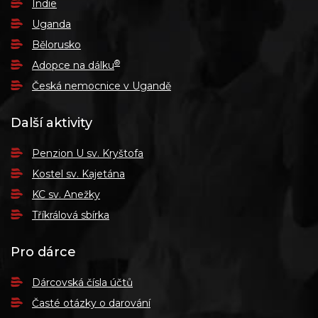
Indie
Uganda
Bělorusko
®
Adopce na dálku
Česká nemocnice v Ugandě
Další aktivity
Penzion U sv. Kryštofa
Kostel sv. Kajetána
KC sv. Anežky
Tříkrálová sbírka
Pro dárce
Dárcovská čísla účtů
Časté otázky o darování