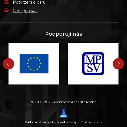
Potvrzení o daru
Chci pomoci
Podporují nás
PŘEDCHOZÍ
DA
© 1919 - 2026 Arcidiecézní charita Praha
Webové stránky byly vytvořeny v OnlineLab.cz