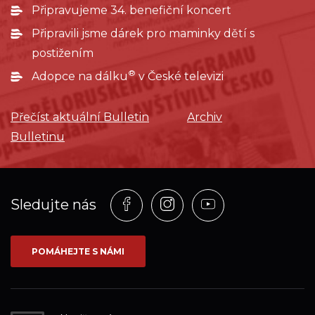
Připravujeme 34. benefiční koncert
Připravili jsme dárek pro maminky dětí s
postižením
®
Adopce na dálku
v České televizi
Přečíst aktuální Bulletin
Archiv
Bulletinu
Profil
Profil
Profil
Sledujte nás
na
na
na
síti_Facebook
síti_Instagram
síti_YouTube
POMÁHEJTE S NÁMI