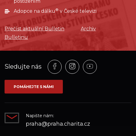
postižením
®
Adopce na dálku
v České televizi
Přečíst aktuální Bulletin
Archiv
Bulletinu
Profil
Profil
Profil
Sledujte nás
na
na
na
síti_Facebook
síti_Instagram
síti_YouTube
POMÁHEJTE S NÁMI
Napište nám:
praha@praha.charita.cz