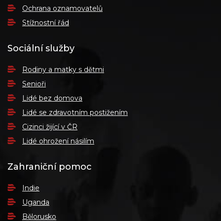
Ochrana oznamovatelů
Stížnostní řád
Sociální služby
Rodiny a matky s dětmi
Senioři
Lidé bez domova
Lidé se zdravotním postižením
Cizinci žijící v ČR
Lidé ohrožení násilím
Zahraniční pomoc
Indie
Uganda
Bělorusko