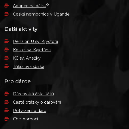
®
Adopce na dálku
Česká nemocnice v Ugandě
Další aktivity
Penzion U sv. Kryštofa
Kostel sv. Kajetána
KC sv. Anežky
Tříkrálová sbírka
Pro dárce
Dárcovská čísla účtů
Časté otázky o darování
Potvrzení o daru
Chci pomoci