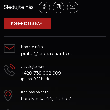
Profil
Profil
Profil
Sledujte nás
na
na
na
síti_Facebook
síti_Instagram
síti_YouTube
POMÁHEJTE S NÁMI
Napište nám:
praha@praha.charita.cz
Zavolejte nám:
+420 739 002 909
(po-pá: 9-15 hod)
Kde nás najdete:
Londýnská 44, Praha 2