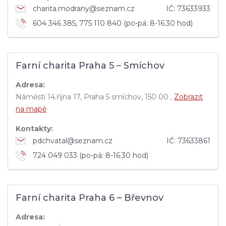
charita.modrany@seznam.cz
IČ:
73633933
604 346 385, 775 110 840 (po-pá: 8-16.30 hod)
Farní charita Praha 5 – Smíchov
Adresa:
Náměstí 14.října 17, Praha 5 smíchov, 150 00 ,
Zobrazit
na mapě
Kontakty:
pdchvatal@seznam.cz
IČ:
73633861
724 049 033 (po-pá: 8-16.30 hod)
Farní charita Praha 6 – Břevnov
Adresa: