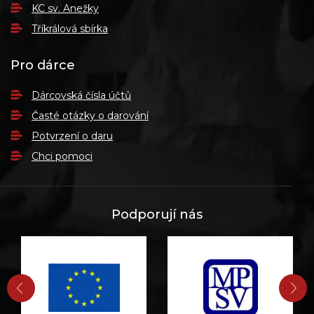
KC sv. Anežky
Tříkrálová sbírka
Pro dárce
Dárcovská čísla účtů
Časté otázky o darování
Potvrzení o daru
Chci pomoci
Podporují nás
PŘEDCHOZÍ
DA