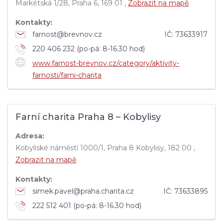
Markétská 1/28, Praha 6, 169 01 ,
Zobrazit na mapě
Kontakty:
farnost@brevnov.cz
IČ:
73633917
220 406 232 (po-pá: 8-16.30 hod)
www.farnost-brevnov.cz/category/aktivity-
farnosti/farni-charita
Farní charita Praha 8 – Kobylisy
Adresa:
Kobyliské náměstí 1000/1, Praha 8 Kobylisy, 182 00 ,
Zobrazit na mapě
Kontakty:
simek.pavel@praha.charita.cz
IČ:
73633895
222 512 401 (po-pá: 8-16.30 hod)