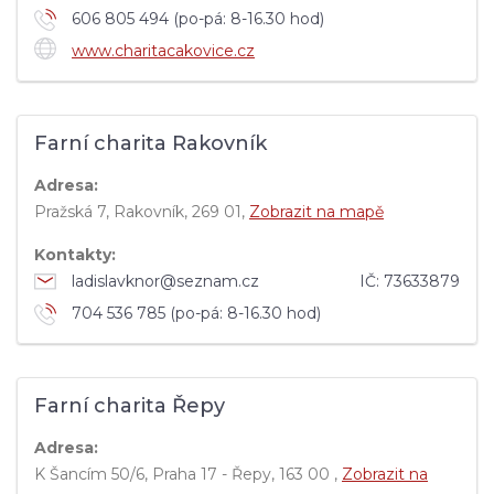
606 805 494 (po-pá: 8-16.30 hod)
www.charitacakovice.cz
Farní charita Rakovník
Adresa:
Pražská 7, Rakovník, 269 01,
Zobrazit na mapě
Kontakty:
ladislavknor@seznam.cz
IČ:
73633879
704 536 785 (po-pá: 8-16.30 hod)
Farní charita Řepy
Adresa:
K Šancím 50/6, Praha 17 - Řepy, 163 00 ,
Zobrazit na