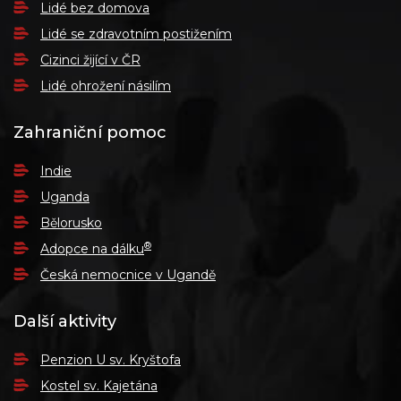
Lidé bez domova
Lidé se zdravotním postižením
Cizinci žijící v ČR
Lidé ohrožení násilím
Zahraniční pomoc
Indie
Uganda
Bělorusko
®
Adopce na dálku
Česká nemocnice v Ugandě
Další aktivity
Penzion U sv. Kryštofa
Kostel sv. Kajetána