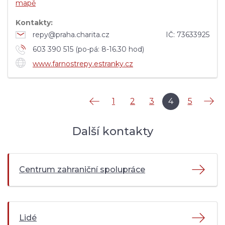
mapě
Kontakty:
repy@praha.charita.cz
IČ:
73633925
603 390 515 (po-pá: 8-16.30 hod)
www.farnostrepy.estranky.cz
Předchozí
Další
1
2
3
4
5
Další kontakty
Centrum zahraniční spolupráce
Lidé