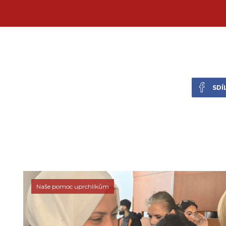
SDÍ
Naše pomoc uprchlíkům