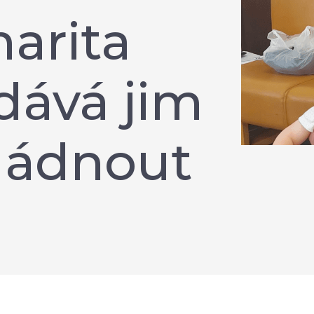
harita
dává jim
vládnout