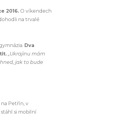
ce 2016.
O víkendech
dohodli na trvalé
 gymnázia.
Dva
it.
„Ukrajinu mám
 hned, jak to bude
na Petřín, v
táhl si mobilní