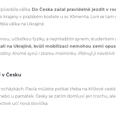
ezpůsobila válka.
Do Česka začal pravidelně jezdit v ro
o krajany v pražském kostele u sv. Klimenta. Loni se tam 
išla válka na Ukrajině.
 ženou, učitelkou fyziky, a nejmladším synem, studentem
ali na Ukrajině, kvůli mobilizaci nemohou zemi opust
diny. Kromě synů i starou maminku. Plánuji ji navštívit
í v Česku
procházkách. Pavla můžete potkat třeba na Křížové cestě 
bo u památek. Česky se zatím domluví jen trochu, ale s
ctivě učí nová slovíčka.