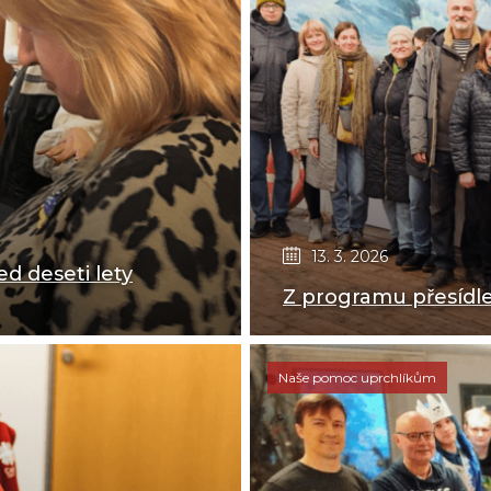
13. 3. 2026
ed deseti lety
Z programu přesídlen
Naše pomoc uprchlíkům