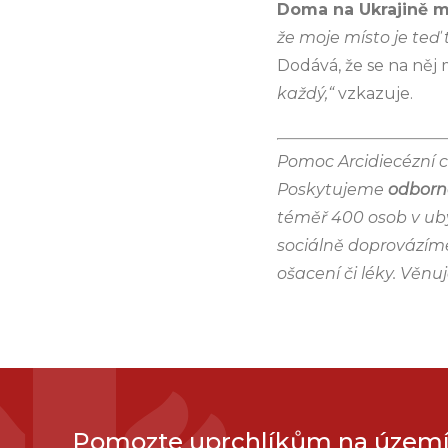
Doma na Ukrajině mě
že moje místo je teď 
Dodává, že se na něj 
každý,“
vzkazuje.
Pomoc Arcidiecézní c
Poskytujeme
odborné
téměř 400 osob v uby
sociálně doprovázím
ošacení či léky. Věn
Pomozte uprchlíkům na území