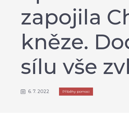
zapojila C
kněze. Do
sílu vše z
6. 7. 2022
Příběhy pomoci