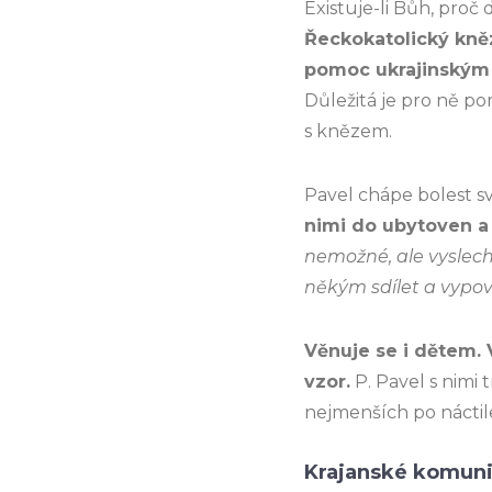
Existuje-li Bůh, proč
Řeckokatolický kn
pomoc ukrajinským
Důležitá je pro ně p
s knězem.
Pavel chápe bolest sv
nimi do ubytoven a
nemožné, ale vyslechnu
někým sdílet a vypov
Věnuje se i dětem. 
vzor.
P. Pavel s nimi t
nejmenších po náctil
Krajanské komuni