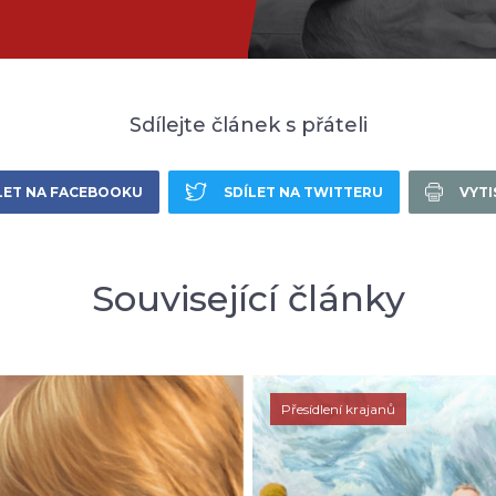
Sdílejte článek s přáteli
LET NA FACEBOOKU
SDÍLET NA TWITTERU
VYT
Související články
Přesídlení krajanů