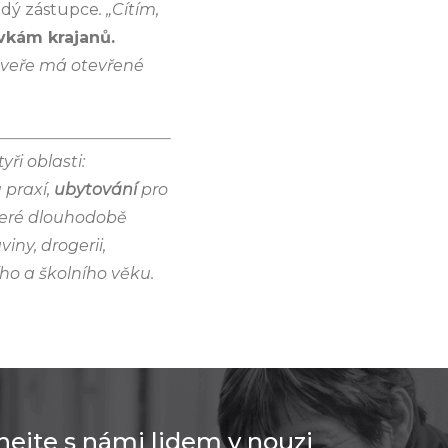
ladý zástupce
. „Cítím,
ovkám krajanů.
veře má otevřené
ři oblasti:
 praxí,
ubytování
pro
které dlouhodobě
viny, drogerii,
ho a školního věku.
jte s námi lidem v nouzi