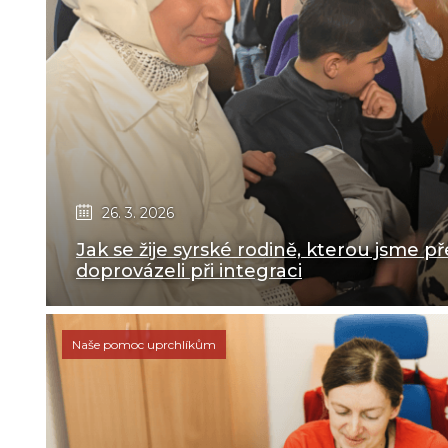
26. 3. 2026
Jak se žije syrské rodině, kterou jsme př
doprovázeli při integraci
Naše pomoc uprchlíkům