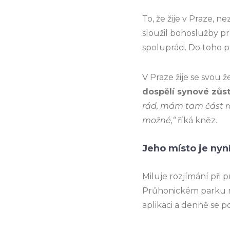
To, že žije v Praze, n
sloužil bohoslužby pr
spolupráci. Do toho př
V Praze žije se svou
dospělí synové zůst
rád, mám tam část ro
možné,“
říká kněz.
Jeho místo je nyn
Miluje rozjímání při 
Průhonickém parku ne
aplikaci a denně se po