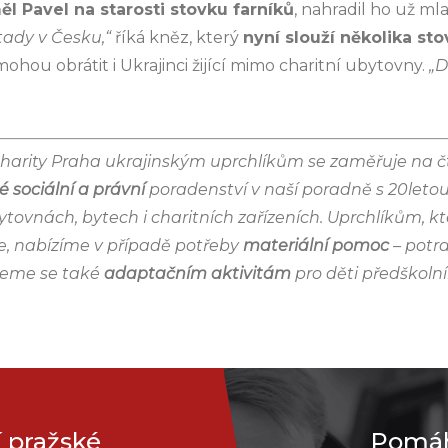
l Pavel na starosti stovku farníků
, nahradil ho už m
tady v Česku,“
říká kněz, který
nyní slouží několika st
mohou obrátit i Ukrajinci žijící mimo charitní ubytovny.
„D
harity Praha ukrajinským uprchlíkům se zaměřuje na čty
 sociální a právní
poradenství v naší poradně s 20letou
tovnách, bytech i charitních zařízeních. Uprchlíkům, 
e, nabízíme v případě potřeby
materiální pomoc
– potra
ujeme se také
adaptačním aktivitám
pro děti předškolní
 pražské
Pomáhe