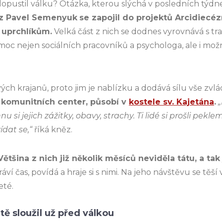
 dopustil válku? Otázka, kterou slýchá v posledních týdn
ěz Pavel Semenyuk
se zapojil do projektů Arcidiecéz
 uprchlíkům.
Velká část z nich se dodnes vyrovnává s tr
omoc nejen sociálních pracovníků a psychologa, ale i mo
ých krajanů, proto jim je nablízku a dodává sílu vše zvl
 komunitních center, působí v
kostele sv. Kajetána
.
 si jejich zážitky, obavy, strachy. Ti lidé si prošli pekle
ídat se,“
říká kněz.
Většina z nich již několik měsíců neviděla tátu, a ta
ráví čas, povídá a hraje si s nimi. Na jeho návštěvu se těší 
eté.
tě s
loužil
už před válkou