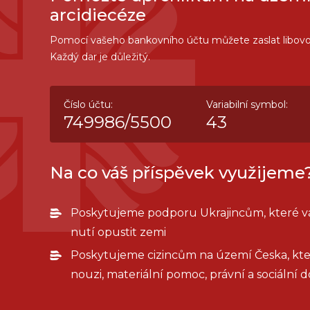
arcidiecéze
Pomocí vašeho bankovního účtu můžete zaslat libovo
Každý dar je důležitý.
Číslo účtu:
Variabilní symbol:
749986/5500
43
Na co váš příspěvek využijeme
Poskytujeme podporu Ukrajincům, které vá
nutí opustit zemi
Poskytujeme cizincům na území Česka, kteří
nouzi, materiální pomoc, právní a sociální 