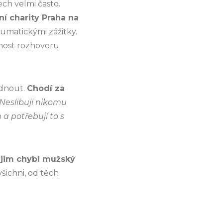
ech velmi často.
ní charity Praha na
aumatickými zážitky.
žnost rozhovoru
ádnout.
Chodí za
„Neslibuji nikomu
m a potřebují to s
k jim chybí mužský
všichni, od těch