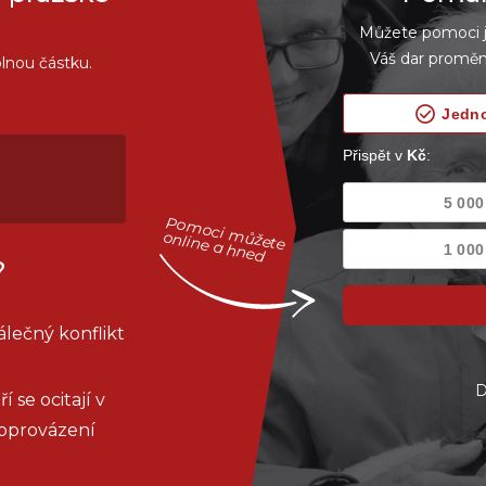
Můžete pomoci je
Váš dar proměn
lnou částku.
Pomoci můžete
online a hned
?
lečný konflikt
D
 se ocitají v
doprovázení