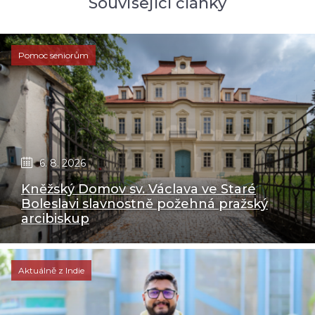
Související články
Pomoc seniorům
6. 8. 2026
Kněžský Domov sv. Václava ve Staré
Boleslavi slavnostně požehná pražský
arcibiskup
Aktuálně z Indie