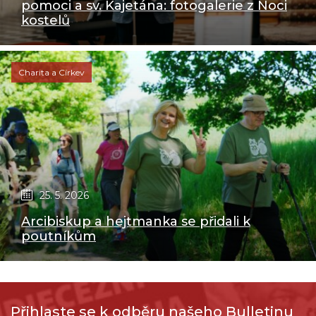
pomoci a sv. Kajetána: fotogalerie z Noci
kostelů
Charita a Církev
25. 5. 2026
Arcibiskup a hejtmanka se přidali k
poutníkům
Přihlaste se k odběru našeho Bulletinu