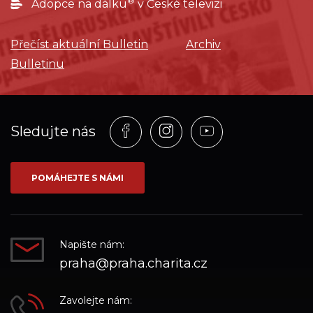
®
Adopce na dálku
v České televizi
Přečíst aktuální Bulletin
Archiv
Bulletinu
Profil
Profil
Profil
Sledujte nás
na
na
na
síti_Facebook
síti_Instagram
síti_YouTube
POMÁHEJTE S NÁMI
Napište nám:
praha@praha.charita.cz
Zavolejte nám: