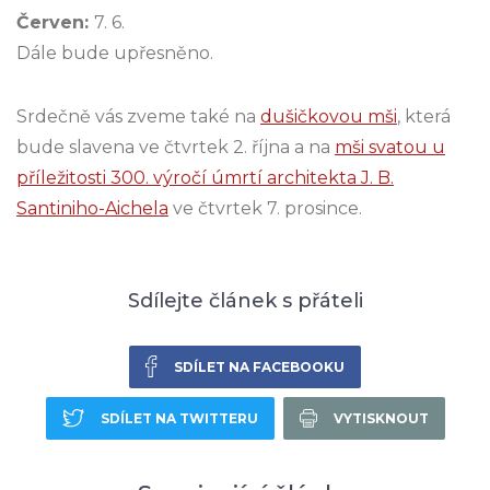
Červen:
7. 6.
Dále bude upřesněno.
Srdečně vás zveme také na
dušičkovou mši
, která
bude slavena ve čtvrtek 2. října a na
mši svatou u
příležitosti 300. výročí úmrtí architekta J. B.
Santiniho-Aichela
ve čtvrtek 7. prosince.
Sdílejte článek s přáteli
SDÍLET NA FACEBOOKU
SDÍLET NA TWITTERU
VYTISKNOUT