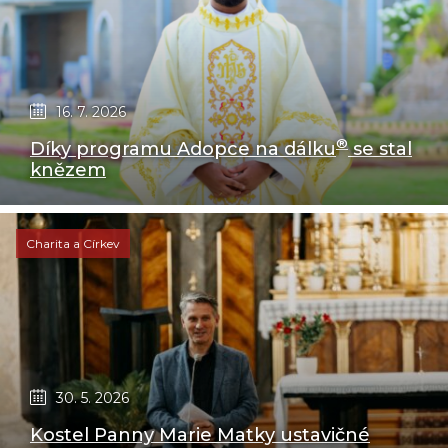
16. 7. 2026
®
Díky programu Adopce na dálku
se stal
knězem
Charita a Církev
30. 5. 2026
Kostel Panny Marie Matky ustavičné