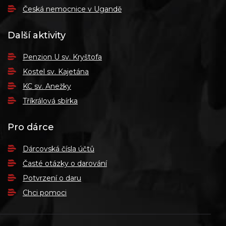
Česká nemocnice v Ugandě
Další aktivity
Penzion U sv. Kryštofa
Kostel sv. Kajetána
KC sv. Anežky
Tříkrálová sbírka
Pro dárce
Dárcovská čísla účtů
Časté otázky o darování
Potvrzení o daru
Chci pomoci