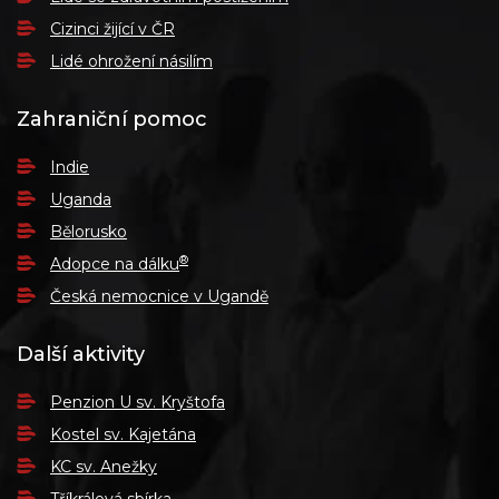
Cizinci žijící v ČR
Lidé ohrožení násilím
Zahraniční pomoc
Indie
Uganda
Bělorusko
®
Adopce na dálku
Česká nemocnice v Ugandě
Další aktivity
Penzion U sv. Kryštofa
Kostel sv. Kajetána
KC sv. Anežky