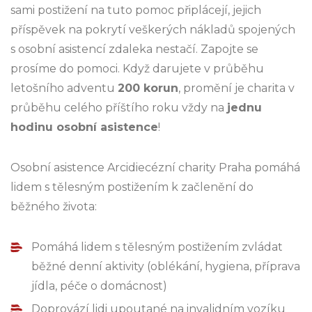
sami postižení na tuto pomoc připlácejí, jejich
příspěvek na pokrytí veškerých nákladů spojených
s osobní asistencí zdaleka nestačí. Zapojte se
prosíme do pomoci. Když darujete v průběhu
letošního adventu
200 korun
, promění je charita v
průběhu celého příštího roku vždy na
jednu
hodinu osobní asistence
!
Osobní asistence Arcidiecézní charity Praha pomáhá
lidem s tělesným postižením k začlenění do
běžného života:
Pomáhá lidem s tělesným postižením zvládat
běžné denní aktivity (oblékání, hygiena, příprava
jídla, péče o domácnost)
Doprovází lidi upoutané na invalidním vozíku