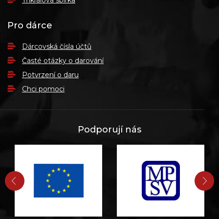
Tříkrálová sbírka
Pro dárce
Dárcovská čísla účtů
Časté otázky o darování
Potvrzení o daru
Chci pomoci
Podporují nás
PŘEDCHOZÍ
DA