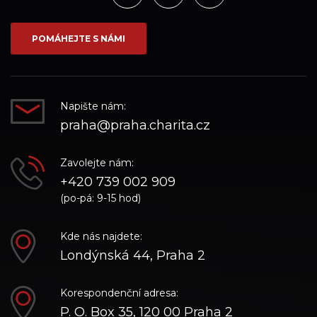
na
na
na
síti_Facebook
síti_Instagram
síti_YouTube
POMÁHEJTE S NÁMI
Napište nám:
praha@praha.charita.cz
Zavolejte nám:
+420 739 002 909
(po-pá: 9-15 hod)
Kde nás najdete:
Londýnská 44, Praha 2
Korespondenční adresa:
P. O. Box 35, 120 00 Praha 2