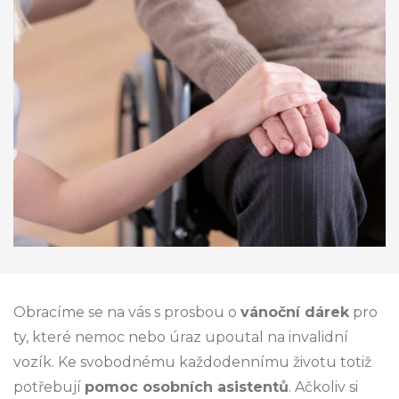
Obracíme se na vás s prosbou o
vánoční dárek
pro
ty, které nemoc nebo úraz upoutal na invalidní
vozík. Ke svobodnému každodennímu životu totiž
potřebují
pomoc osobních asistentů
. Ačkoliv si