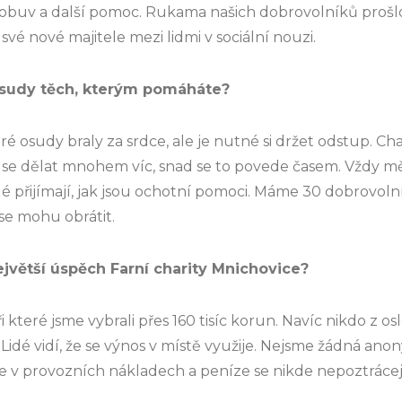
, obuv a další pomoc. Rukama našich dobrovolníků prošlo 
své nové majitele mezi lidmi v sociální nouzi.
osudy těch, kterým pomáháte?
 osudy braly za srdce, ale je nutné si držet odstup. Cha
 se dělat mnohem víc, snad se to povede časem. Vždy mě
idé přijímají, jak jsou ochotní pomoci. Máme 30 dobrovoln
se mohu obrátit.
jvětší úspěch Farní charity Mnichovice?
ři které jsme vybrali přes 160 tisíc korun. Navíc nikdo z 
Lidé vidí, že se výnos v místě využije. Nejsme žádná ano
e v provozních nákladech a peníze se nikde nepoztrácejí