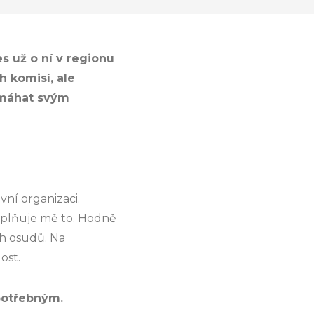
s už o ní v regionu
h komisí, ale
pomáhat svým
vní organizaci.
Naplňuje mě to. Hodně
ch osudů. Na
ost.
 potřebným.