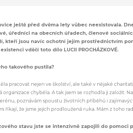
ovice ještě před dvěma lety vůbec neexistovala. Dne
vé, úředníci na obecních úřadech, členové sociálníc
í, kteří jsou navíc ochotní jejím prostřednictvím 
existenci vděčí toto dílo LUCII PROCHÁZKOVÉ.
eho takového pustila?
la pracovat nejen ve školství, ale také v nějaké charitati
 organizace chyběla. A tak jsem se rozhodla ji založit. 
v terénu, poznávám spoustu životních příběhů i zajímavý
i říkají, že jsme jejich prodloužená ruka. Mám z toho rad
ového stavu jste se intenzivně zapojili do pomoci