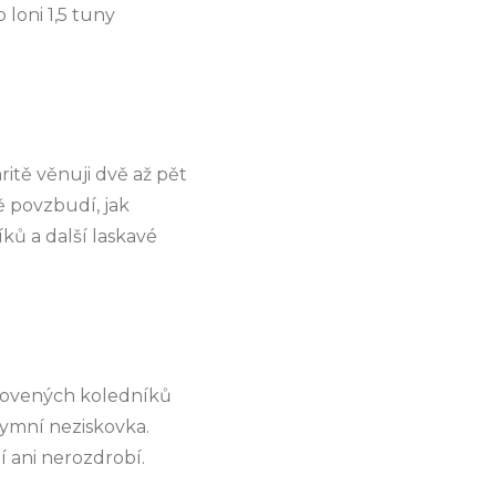
loni 1,5 tuny
ritě věnuji dvě až pět
 povzbudí, jak
íků a další laskavé
oslovených koledníků
nymní neziskovka.
 ani nerozdrobí.