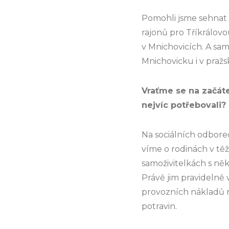
Pomohli jsme sehnat
rajonů pro Tříkrálov
v Mnichovicích. A samo
Mnichovicku i v praž
Vraťme se na začátek
nejvíc potřebovali?
Na sociálních odbore
víme o rodinách v tě
samoživitelkách s něk
Právě jim pravidelně
provozních nákladů na
potravin.