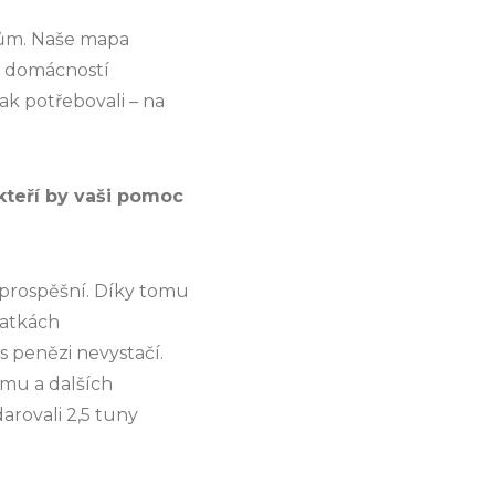
rům. Naše mapa
h domácností
pak potřebovali – na
 kteří by vaši pomoc
 prospěšní. Díky tomu
matkách
s penězi nevystačí.
jmu a dalších
arovali 2,5 tuny