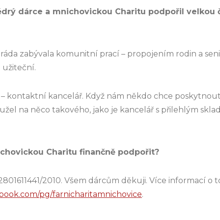
ědrý dárce a mnichovickou Charitu podpořil velkou č
áda zabývala komunitní prací – propojením rodin a senio
užiteční.
 kontaktní kancelář. Když nám někdo chce poskytnout 
hužel na něco takového, jako je kancelář s přilehlým sk
chovickou Charitu finančně podpořit?
2801611441/2010. Všem dárcům děkuji. Více informací o
ook.com/pg/farnicharitamnichovice
.