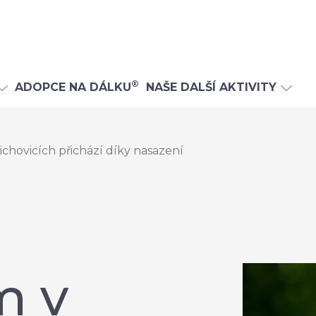
®
ADOPCE NA DÁLKU
NAŠE DALŠÍ AKTIVITY
hovicích přichází díky nasazení
m v