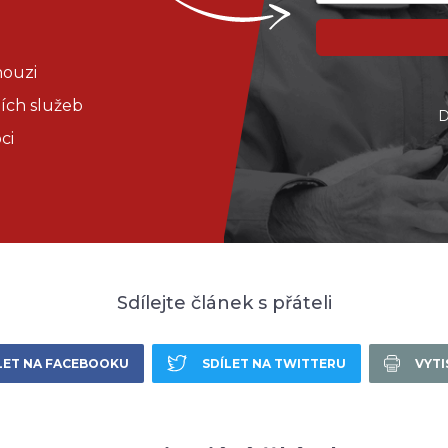
nouzi
ních služeb
D
ci
Sdílejte článek s přáteli
LET NA FACEBOOKU
SDÍLET NA TWITTERU
VYT