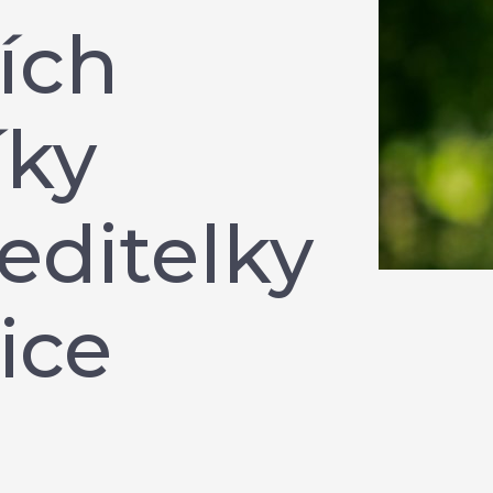
ích
íky
editelky
ice