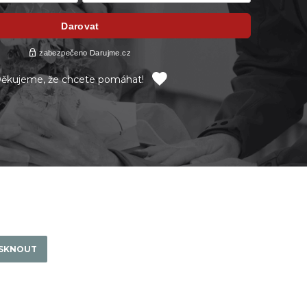
ěkujeme, že chcete pomáhat!
ISKNOUT