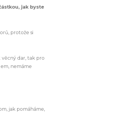
ástkou, jak byste
rů, protože si
věcný dar, tak pro
ladem, nemáme
 tom, jak pomáháme,