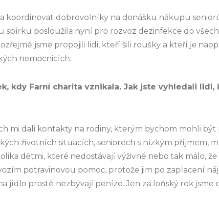
 a koordinovat dobrovolníky na donášku nákupu senio
ou sbírku posloužila nyní pro rozvoz dezinfekce do všec
zřejmě jsme propojili lidi, kteří šili roušky a kteří je nao
ských nemocnicích.
, kdy Farní charita vznikala. Jak jste vyhledali lidi,
ch mi dali kontakty na rodiny, kterým bychom mohli být
žkých životních situacích, seniorech s nízkým příjmem, 
olika dětmi, které nedostávají výživné nebo tak málo, že 
 vozím potravinovou pomoc, protože jim po zaplacení ná
 jídlo prostě nezbývají peníze. Jen za loňský rok jsme d