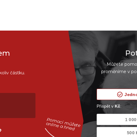
hem
Po
Můžete pomoci
proměníme v pom
oliv částku.
Pomoci můžete
online a hned
?