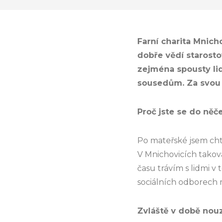
Farní charita Mnich
dobře vědí starosto
zejména spousty lid
sousedům. Za svou 
Proč jste se do něč
Po mateřské jsem chtě
V Mnichovicích taková
času trávím s lidmi 
sociálních odborech m
Zvláště v době nouz