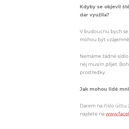
Kdyby se objevil št
dar využila?
V budoucnu bych se r
mohou být vzájemně 
Nemáme žádné sídlo –
něj musím přijet. Bo
prostředky.
Jak mohou lidé mni
Darem na číslo účtu 
najdete na
www.faceb