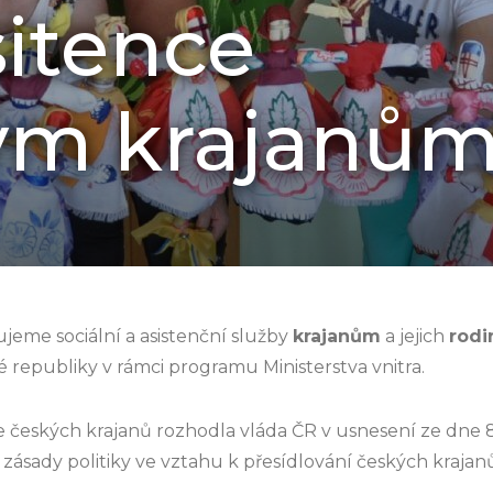
sitence
ým krajanů
jeme sociální a asistenční služby
krajanům
a jejich
rodi
 republiky v rámci programu Ministerstva vnitra.
 českých krajanů rozhodla vláda ČR v usnesení ze dne 8.
a zásady politiky ve vztahu k přesídlování českých krajanů