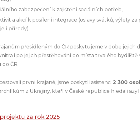
álního zabezpečení k zajištění sociálních potřeb,
vit a akcí k posílení integrace (oslavy svátků, výlety za
ejí přírody).
krajanům přesídleným do ČR poskytujeme v době jejich
vnitra i po jejich přestěhování do místa trvalého bydlišt
u do ČR.
estovali první krajané, jsme poskytli asistenci
2 300 os
rchlíkům z Ukrajiny, kteří v České republice hledali azy
projektu za rok 2025