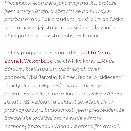
Micaelou, kterou beru jako svoji matku, protože
jsem s ní vyrůstala, a obracím se na ni vždy s
prosbou o radu,“
píše studentka. Dárcům do Česka,
kteří umožnili její studium, posílá poděkování a
přání požehnané postní doby i Velikonoc.
Tříletý program, kterému udělil
záštitu Mons.
Zdenek Wasserbauer
, se chýlí ke konci.
„Děkuji
dárcům, kteří studium albánských dívek
podpořili,“
říká Jaroslav Němec, ředitel Arcidiecézní
charity Praha.
„Díky našim studentkám jsme
poznali, jak těžké je pro mladého člověka v Albánii
získat vyšší vzdělání a uplatnit se. Ačkoli dívky
prožívají obavy z budoucnosti, jsem přesvědčen, že
bakalářské vzdělání pro ně bude v životě
nezpochybnitelnou výhodou a otevře jim dveře k