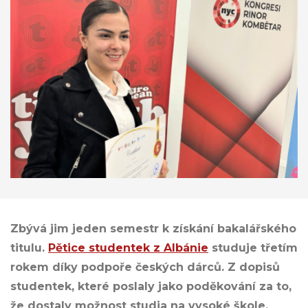
Zbývá jim jeden semestr k získání bakalářského
titulu.
Pětice studentek z Albánie
studuje třetím
rokem díky podpoře českých dárců. Z dopisů
studentek, které poslaly jako poděkování za to,
že dostaly možnost studia na vysoké škole,