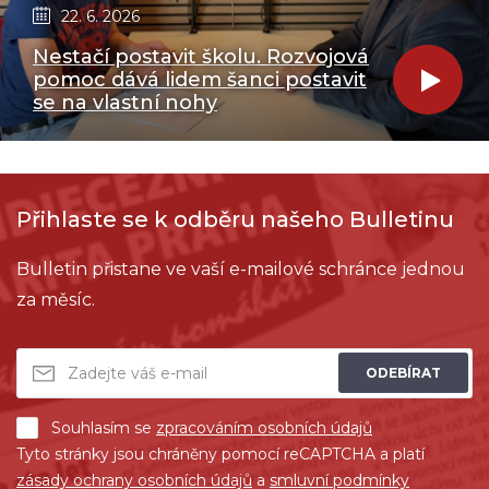
22. 6. 2026
Nestačí postavit školu. Rozvojová
pomoc dává lidem šanci postavit
se na vlastní nohy
Přihlaste se k odběru našeho Bulletinu
Bulletin přistane ve vaší e-mailové schránce jednou
za měsíc.
ODEBÍRAT
Souhlasím se
zpracováním osobních údajů
Tyto stránky jsou chráněny pomocí reCAPTCHA a platí
zásady ochrany osobních údajů
a
smluvní podmínky