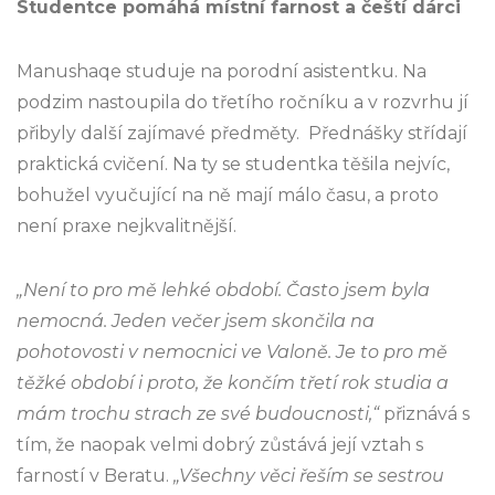
Studentce pomáhá místní farnost a čeští dárci
Manushaqe studuje na porodní asistentku. Na
podzim nastoupila do třetího ročníku a v rozvrhu jí
přibyly další zajímavé předměty. Přednášky střídají
praktická cvičení. Na ty se studentka těšila nejvíc,
bohužel vyučující na ně mají málo času, a proto
není praxe nejkvalitnější.
„Není to pro mě lehké období. Často jsem byla
nemocná. Jeden večer jsem skončila na
pohotovosti v nemocnici ve Valoně. Je to pro mě
těžké období i proto, že končím třetí rok studia a
mám trochu strach ze své budoucnosti,“
přiznává s
tím, že naopak velmi dobrý zůstává její vztah s
farností v Beratu.
„Všechny věci řeším se sestrou