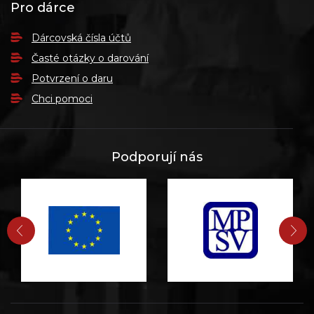
Pro dárce
Dárcovská čísla účtů
Časté otázky o darování
Potvrzení o daru
Chci pomoci
Podporují nás
PŘEDCHOZÍ
DA