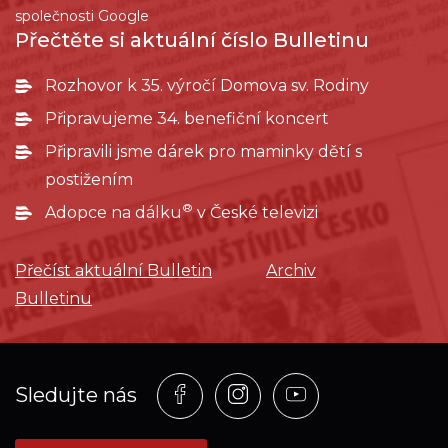
společnosti Google
Přečtěte si aktuální číslo Bulletinu
Rozhovor k 35. výročí Domova sv. Rodiny
Připravujeme 34. benefiční koncert
Připravili jsme dárek pro maminky dětí s
postižením
®
Adopce na dálku
v České televizi
Přečíst aktuální Bulletin
Archiv
Bulletinu
Profil
Profil
Profil
Sledujte nás
na
na
na
síti_Facebook
síti_Instagram
síti_YouTube