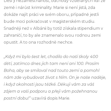
Děsí ji nezaměstnanost, odchody vzdělaných lidí ze
země i nárůst kriminality. Marie si není jistá, zda
dokáže najít práci ve svém oboru, případně jestli
bude moci pokračovat v magisterském studiu.
Snadněji než v Albánii by totiž získala stipendium v
zahraničí, to by ale znamenalo svou rodnou zemi
opustit. A to ona rozhodně nechce.
„Když mi bylo šest let, chodilo do naší školy 400
dětí, zatímco dnes jich tam není ani 100. Prosím
Boha, aby se smiloval nad touto zemí a pomohl
nám zde vybudovat život s Ním. On je naše naděje,
i když okolnosti jsou těžké. Děkuji vám za váš
zájem a vaši podporu a přeji vám požehnanou
postní dobu!“
uzavírá dopis Marie.