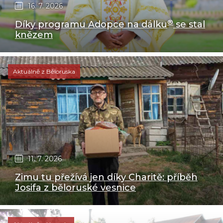
16. 7. 2026
®
Díky programu Adopce na dálku
se stal
knězem
Aktuálně z Běloruska
11. 7. 2026
Zimu tu přežívá jen díky Charitě: příběh
Josifa z běloruské vesnice