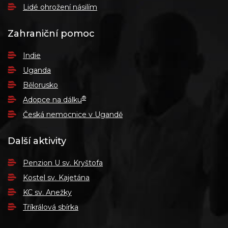
Lidé ohrožení násilím
Zahraniční pomoc
Indie
Uganda
Bělorusko
®
Adopce na dálku
Česká nemocnice v Ugandě
Další aktivity
Penzion U sv. Kryštofa
Kostel sv. Kajetána
KC sv. Anežky
Tříkrálová sbírka