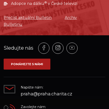
®
Adopce na dálku
v České televizi
Přečíst aktuální Bulletin
Archiv
Bulletinu
Profil
Profil
Profil
Sledujte nás
na
na
na
síti_Facebook
síti_Instagram
síti_YouTube
POMÁHEJTE S NÁMI
Napište nám:
praha@praha.charita.cz
Zavolejte nám: