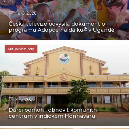
19. 5. 2026
Česká televize odvysílá dokument o
®
programu Adopce na dálku
v Ugandě
Aktuálně z Indie
4. 5. 2026
Dárci pomohli obnovit komunitní
centrum v indickém Honnavaru