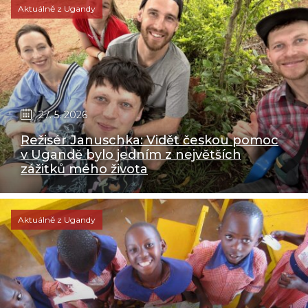
Aktuálně z Ugandy
27. 5. 2026
Režisér Januschka: Vidět českou pomoc
v Ugandě bylo jedním z největších
zážitků mého života
Aktuálně z Ugandy