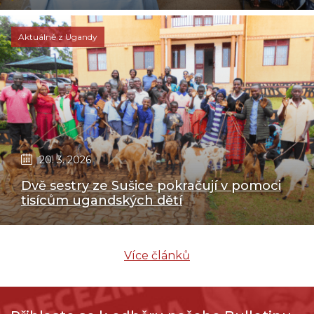
Aktuálně z Ugandy
20. 3. 2026
Dvě sestry ze Sušice pokračují v pomoci
tisícům ugandských dětí
Více článků