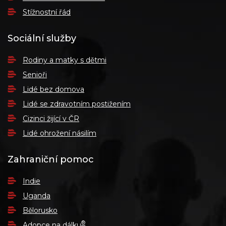
Stížnostní řád
Sociální služby
Rodiny a matky s dětmi
Senioři
Lidé bez domova
Lidé se zdravotním postižením
Cizinci žijící v ČR
Lidé ohrožení násilím
Zahraniční pomoc
Indie
Uganda
Bělorusko
®
Adopce na dálku