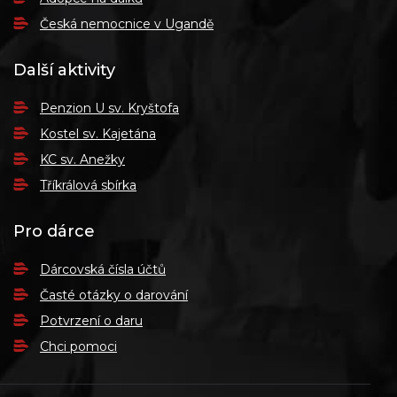
Česká nemocnice v Ugandě
Další aktivity
Penzion U sv. Kryštofa
Kostel sv. Kajetána
KC sv. Anežky
Tříkrálová sbírka
Pro dárce
Dárcovská čísla účtů
Časté otázky o darování
Potvrzení o daru
Chci pomoci