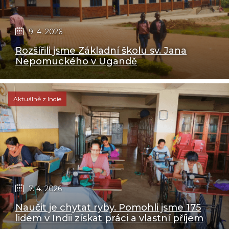
9. 4. 2026
Rozšířili jsme Základní školu sv. Jana
Nepomuckého v Ugandě
Aktuálně z Indie
7. 4. 2026
Naučit je chytat ryby. Pomohli jsme 175
lidem v Indii získat práci a vlastní příjem