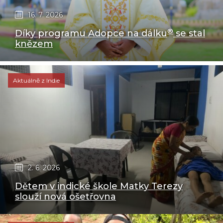
16. 7. 2026
®
Díky programu Adopce na dálku
se stal
knězem
Aktuálně z Indie
2. 6. 2026
Dětem v indické škole Matky Terezy
slouží nová ošetřovna