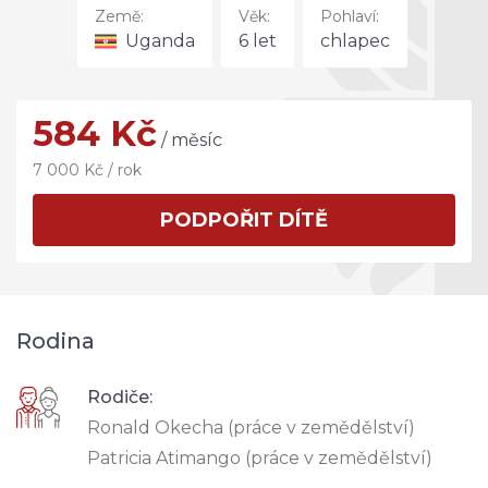
Země:
Věk:
Pohlaví:
Uganda
6 let
chlapec
584 Kč
/ měsíc
7 000 Kč / rok
PODPOŘIT DÍTĚ
Rodina
Rodiče:
Ronald Okecha (práce v zemědělství)
Patricia Atimango (práce v zemědělství)