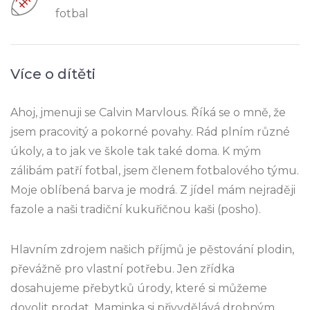
fotbal
Více o dítěti
Ahoj, jmenuji se Calvin Marvlous. Říká se o mně, že
jsem pracovitý a pokorné povahy. Rád plním různé
úkoly, a to jak ve škole tak také doma. K mým
zálibám patří fotbal, jsem členem fotbalového týmu.
Moje oblíbená barva je modrá. Z jídel mám nejraději
fazole a naši tradiční kukuřičnou kaši (posho).
Hlavním zdrojem našich příjmů je pěstování plodin,
převážně pro vlastní potřebu. Jen zřídka
dosahujeme přebytků úrody, které si můžeme
dovolit prodat. Maminka si přivydělává drobným