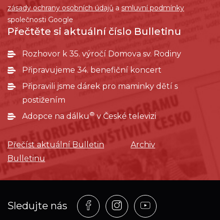
zásady ochrany osobních údajů
a
smluvní podmínky
společnosti Google
Přečtěte si aktuální číslo Bulletinu
Rozhovor k 35. výročí Domova sv. Rodiny
Připravujeme 34. benefiční koncert
Připravili jsme dárek pro maminky dětí s
postižením
®
Adopce na dálku
v České televizi
Přečíst aktuální Bulletin
Archiv
Bulletinu
Profil
Profil
Profil
Sledujte nás
na
na
na