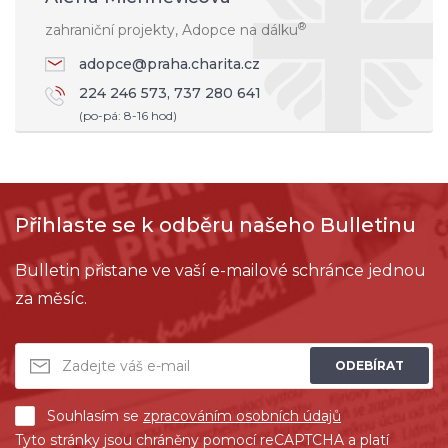
®
zahraniční projekty, Adopce na dálku
adopce@praha.charita.cz
224 246 573, 737 280 641
(po-pá: 8-16 hod)
Přihlaste se k odběru našeho Bulletinu
Bulletin přistane ve vaší e-mailové schránce jednou
za měsíc.
ODEBÍRAT
Souhlasím se
zpracováním osobních údajů
Tyto stránky jsou chráněny pomocí reCAPTCHA a platí