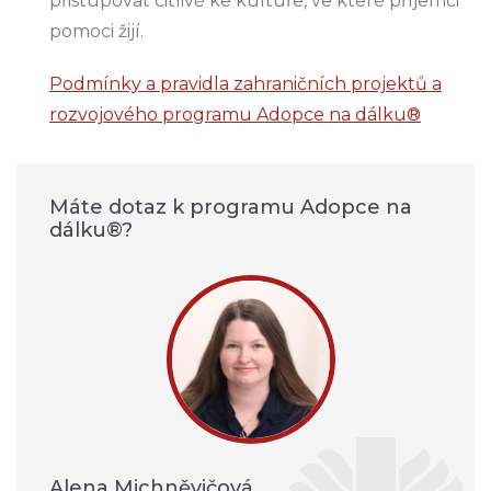
přistupovat citlivě ke kultuře, ve které příjemci
pomoci žijí.
Podmínky a pravidla zahraničních projektů a
rozvojového programu Adopce na dálku®
Máte dotaz k programu Adopce na
dálku®?
Alena Michněvičová