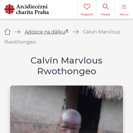
Podpořit
Hledat
Menu
®
Úvod
Adopce na dálku
Calvin Marvlous
Rwothongeo
Calvin Marvlous
Rwothongeo