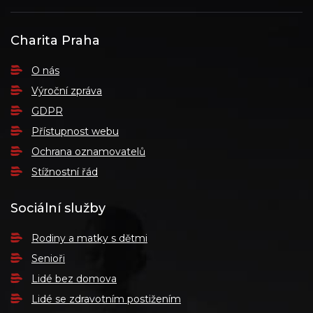
Charita Praha
O nás
Výroční zpráva
GDPR
Přístupnost webu
Ochrana oznamovatelů
Stížnostní řád
Sociální služby
Rodiny a matky s dětmi
Senioři
Lidé bez domova
Lidé se zdravotním postižením