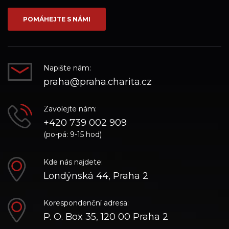
síti_Facebook
síti_Instagram
síti_YouTube
POMÁHEJTE S NÁMI
Napište nám:
praha@praha.charita.cz
Zavolejte nám:
+420 739 002 909
(po-pá: 9-15 hod)
Kde nás najdete:
Londýnská 44, Praha 2
Korespondenční adresa:
P. O. Box 35, 120 00 Praha 2