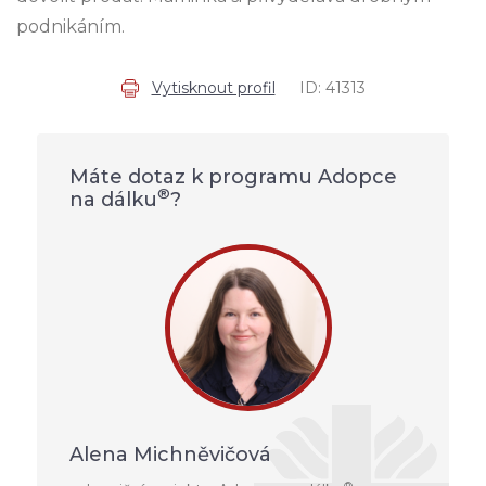
podnikáním.
Vytisknout profil
ID: 41313
Máte dotaz k programu Adopce
®
na dálku
?
Alena Michněvičová