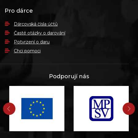
Pro dárce
Dárcovská čísla účtů
Časté otázky o darování
Potvrzení o daru
Chci pomoci
Podporují nás
PŘEDCHOZÍ
DA