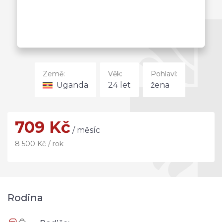
Země:
Věk:
Pohlaví:
Uganda
24 let
žena
709 Kč
/ měsíc
8 500 Kč / rok
Rodina