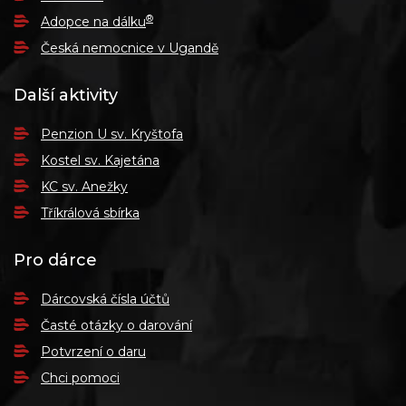
®
Adopce na dálku
Česká nemocnice v Ugandě
Další aktivity
Penzion U sv. Kryštofa
Kostel sv. Kajetána
KC sv. Anežky
Tříkrálová sbírka
Pro dárce
Dárcovská čísla účtů
Časté otázky o darování
Potvrzení o daru
Chci pomoci