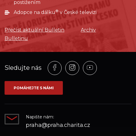
postižením
®
Adopce na dálku
v České televizi
Přečíst aktuální Bulletin
Archiv
Bulletinu
Profil
Profil
Profil
Sledujte nás
na
na
na
síti_Facebook
síti_Instagram
síti_YouTube
POMÁHEJTE S NÁMI
Napište nám:
praha@praha.charita.cz