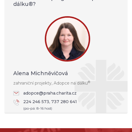
dálku®?
Alena Michněvičová
®
zahraniční projekty, Adopce na dálku
adopce@praha.charita.cz
224 246 573, 737 280 641
(po-pá: 8-16 hod)