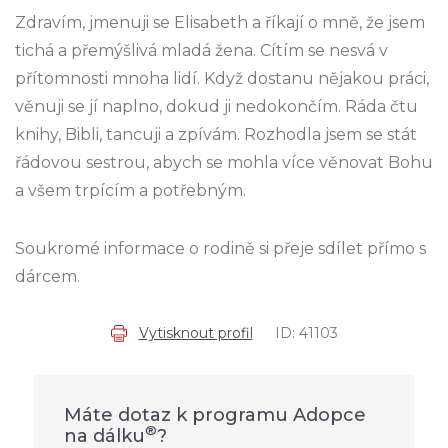
Zdravím, jmenuji se Elisabeth a říkají o mně, že jsem
tichá a přemýšlivá mladá žena. Cítím se nesvá v
přítomnosti mnoha lidí. Když dostanu nějakou práci,
věnuji se jí naplno, dokud ji nedokončím. Ráda čtu
knihy, Bibli, tancuji a zpívám. Rozhodla jsem se stát
řádovou sestrou, abych se mohla více věnovat Bohu
a všem trpícím a potřebným.
Soukromé informace o rodině si přeje sdílet přímo s
dárcem.
Vytisknout profil
ID: 41103
Máte dotaz k programu Adopce
®
na dálku
?