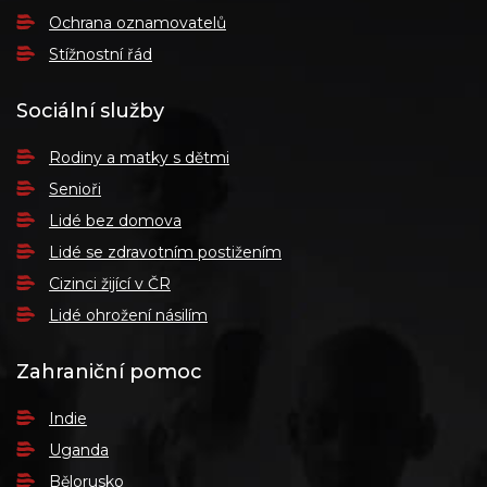
Ochrana oznamovatelů
Stížnostní řád
Sociální služby
Rodiny a matky s dětmi
Senioři
Lidé bez domova
Lidé se zdravotním postižením
Cizinci žijící v ČR
Lidé ohrožení násilím
Zahraniční pomoc
Indie
Uganda
Bělorusko