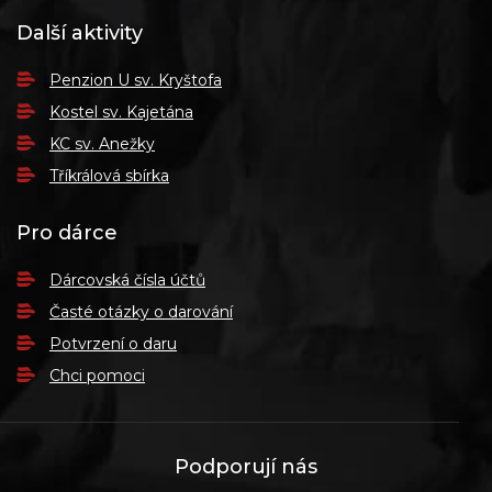
Další aktivity
Penzion U sv. Kryštofa
Kostel sv. Kajetána
KC sv. Anežky
Tříkrálová sbírka
Pro dárce
Dárcovská čísla účtů
Časté otázky o darování
Potvrzení o daru
Chci pomoci
Podporují nás