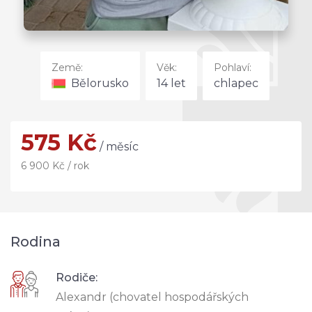
Země:
Věk:
Pohlaví:
Bělorusko
14 let
chlapec
575 Kč
/ měsíc
6 900 Kč / rok
Rodina
Rodiče:
Alexandr (chovatel hospodářských