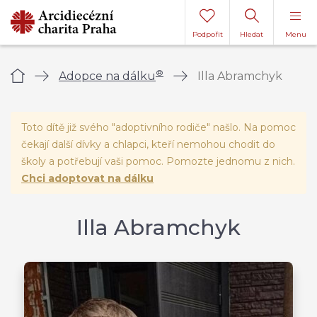
Podpořit
Hledat
Menu
®
Úvod
Adopce na dálku
Illa Abramchyk
Toto dítě již svého "adoptivního rodiče" našlo. Na pomoc
čekají další dívky a chlapci, kteří nemohou chodit do
školy a potřebují vaši pomoc. Pomozte jednomu z nich.
Chci adoptovat na dálku
Illa Abramchyk