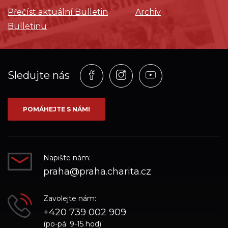
Přečíst aktuální Bulletin
Archiv
Bulletinu
Profil
Profil
Profil
Sledujte nás
na
na
na
síti_Facebook
síti_Instagram
síti_YouTube
POMÁHEJTE S NÁMI
Napište nám:
praha@praha.charita.cz
Zavolejte nám:
+420 739 002 909
(po-pá: 9-15 hod)