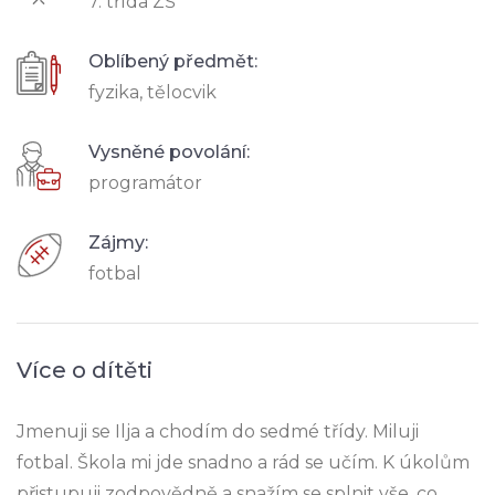
7. třída ZŠ
Oblíbený předmět:
fyzika, tělocvik
Vysněné povolání:
programátor
Zájmy:
fotbal
Více o dítěti
Jmenuji se Ilja a chodím do sedmé třídy. Miluji
fotbal. Škola mi jde snadno a rád se učím. K úkolům
přistupuji zodpovědně a snažím se splnit vše, co