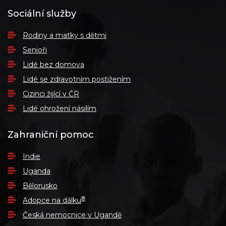
Sociální služby
Rodiny a matky s dětmi
Senioři
Lidé bez domova
Lidé se zdravotním postižením
Cizinci žijící v ČR
Lidé ohrožení násilím
Zahraniční pomoc
Indie
Uganda
Bělorusko
®
Adopce na dálku
Česká nemocnice v Ugandě