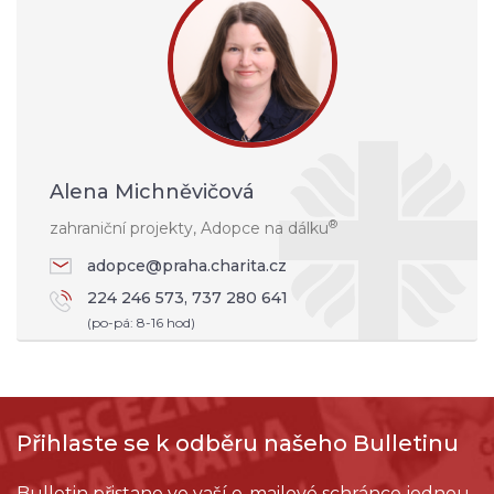
Alena Michněvičová
®
zahraniční projekty, Adopce na dálku
adopce@praha.charita.cz
224 246 573, 737 280 641
(po-pá: 8-16 hod)
Přihlaste se k odběru našeho Bulletinu
Bulletin přistane ve vaší e-mailové schránce jednou