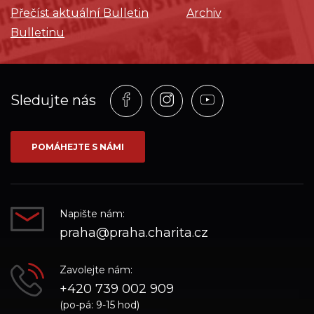
Přečíst aktuální Bulletin
Archiv
Bulletinu
Profil
Profil
Profil
Sledujte nás
na
na
na
síti_Facebook
síti_Instagram
síti_YouTube
POMÁHEJTE S NÁMI
Napište nám:
praha@praha.charita.cz
Zavolejte nám:
+420 739 002 909
(po-pá: 9-15 hod)