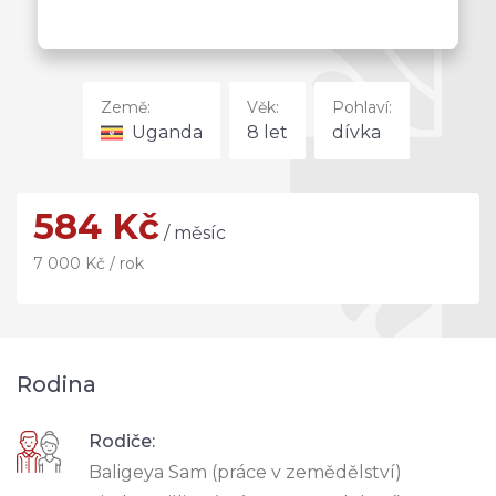
Země:
Věk:
Pohlaví:
Uganda
8 let
dívka
584 Kč
/ měsíc
7 000 Kč / rok
Rodina
Rodiče:
Baligeya Sam (práce v zemědělství)