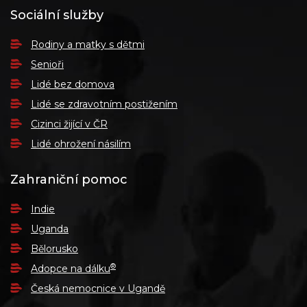
Sociální služby
Rodiny a matky s dětmi
Senioři
Lidé bez domova
Lidé se zdravotním postižením
Cizinci žijící v ČR
Lidé ohrožení násilím
Zahraniční pomoc
Indie
Uganda
Bělorusko
®
Adopce na dálku
Česká nemocnice v Ugandě