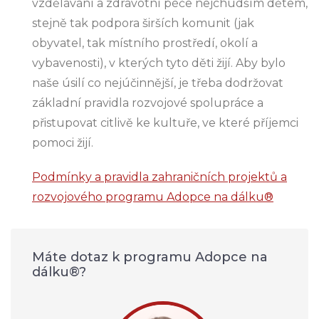
vzdělávání a zdravotní péče nejchudším dětem,
stejně tak podpora širších komunit (jak
obyvatel, tak místního prostředí, okolí a
vybavenosti), v kterých tyto děti žijí. Aby bylo
naše úsilí co nejúčinnější, je třeba dodržovat
základní pravidla rozvojové spolupráce a
přistupovat citlivě ke kultuře, ve které příjemci
pomoci žijí.
Podmínky a pravidla zahraničních projektů a
rozvojového programu Adopce na dálku®
Máte dotaz k programu Adopce na
dálku®?