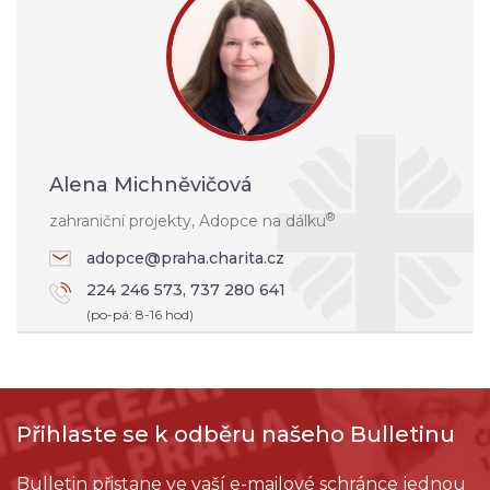
Alena Michněvičová
®
zahraniční projekty, Adopce na dálku
adopce@praha.charita.cz
224 246 573, 737 280 641
(po-pá: 8-16 hod)
Přihlaste se k odběru našeho Bulletinu
Bulletin přistane ve vaší e-mailové schránce jednou