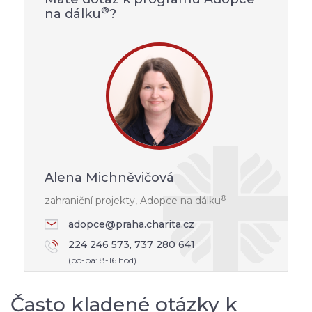
®
na dálku
?
Alena Michněvičová
®
zahraniční projekty, Adopce na dálku
adopce@praha.charita.cz
224 246 573, 737 280 641
(po-pá: 8-16 hod)
Často kladené otázky k