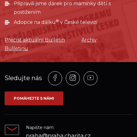
Připravili jsme dárek pro maminky dětí s
postižením
®
Adopce na dálku
v České televizi
Přečíst aktuální Bulletin
Archiv
Bulletinu
Profil
Profil
Profil
Sledujte nás
na
na
na
síti_Facebook
síti_Instagram
síti_YouTube
POMÁHEJTE S NÁMI
Napište nám:
praha@praha.charita.cz