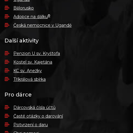
Bělorusko
®
Adopce na dálku
Česká nemocnice v Ugandě
Další aktivity
Penzion U sv. Kryštofa
Kostel sv. Kajetána
KC sv. Anežky
Tříkrálová sbírka
Pro dárce
Dárcovská čísla účtů
Časté otázky o darování
Potvrzení o daru