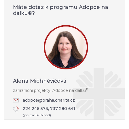
Máte dotaz k programu Adopce na
dálku®?
Alena Michněvičová
®
zahraniční projekty, Adopce na dálku
adopce@praha.charita.cz
224 246 573, 737 280 641
(po-pá: 8-16 hod)