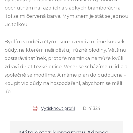
pochutnám na fazolích a sladkých bramborách a
líbí se mi červená barva. Mým snem je stát se jednou
učitelkou.
Bydlím s rodiči a čtyřmi sourozenci a máme kousek
půdy, na kterém naši pěstují různé plodiny. Většinu
obstarává tatínek, protože maminka nemůže kvůli
zdraví dělat těžké práce. Večer se scházíme u jídla a
společně se modlíme. A máme plán do budoucna –
koupit víc půdy na hospodaření, abychom se měli
líp.
Vytisknout profil
ID: 41324
Máte dotaz k programu Adopce