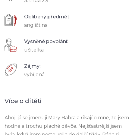
3. třída ZŠ
Oblíbený předmět:
angličtina
Vysněné povolání:
učitelka
Zájmy:
vybíjená
Více o dítěti
Ahoj, já se jmenuji Mary Babra a říkají o mně, že jsem
hodné a trochu plaché děvče. Nejšťastnější jsem
byla, když jsem postoupila do další třídy. Ráda si