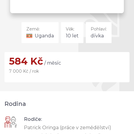
Země:
Věk:
Pohlaví:
Uganda
10 let
dívka
584 Kč
/ měsíc
7 000 Kč / rok
Rodina
Rodiče:
Patrick Oringa (práce v zemědělství)