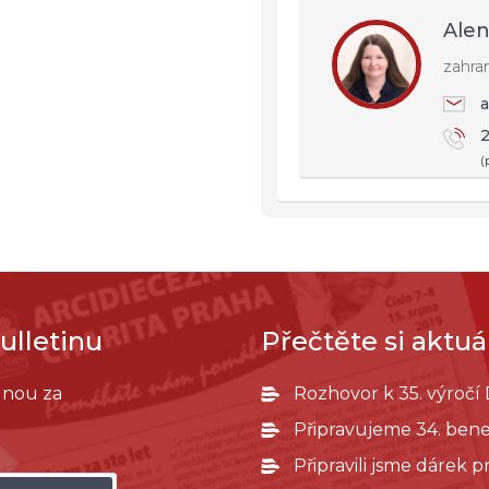
Alen
zahra
a
2
(
ulletinu
Přečtěte si aktuál
ednou za
Rozhovor k 35. výročí
Připravujeme 34. bene
Připravili jsme dárek 