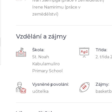
Ivan Ssempijja (práce v zemědělství)
Irene Namirimu (práce v
zemědělství)
Vzdělání a zájmy
Škola:
Třída:
St. Noah
2. třída 
Kabulamuliro
Primary School
Vysněné povolání:
Zájmy:
učitelka
basketb