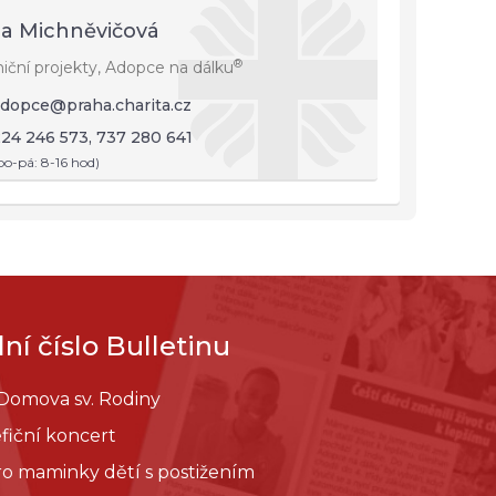
a Michněvičová
®
niční projekty, Adopce na dálku
dopce@praha.charita.cz
24 246 573, 737 280 641
po-pá: 8-16 hod)
ní číslo Bulletinu
 Domova sv. Rodiny
fiční koncert
pro maminky dětí s postižením