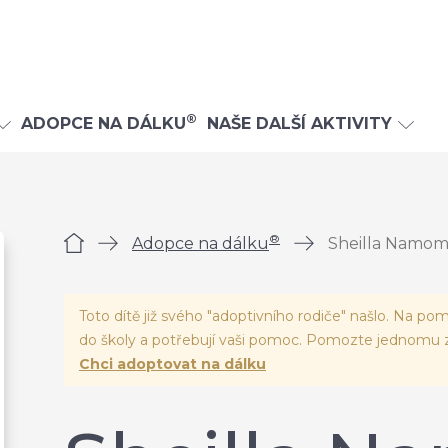
®
ADOPCE NA DÁLKU
NAŠE DALŠÍ AKTIVITY
®
Úvod
Adopce na dálku
Sheilla Namo
Toto dítě již svého "adoptivního rodiče" našlo. Na pom
do školy a potřebují vaši pomoc. Pomozte jednomu z
Chci adoptovat na dálku