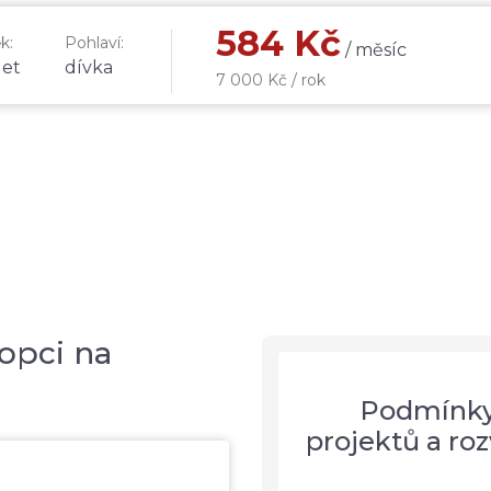
584 Kč
k:
Pohlaví:
/ měsíc
let
dívka
7 000 Kč / rok
opci na
Podmínky 
projektů a r