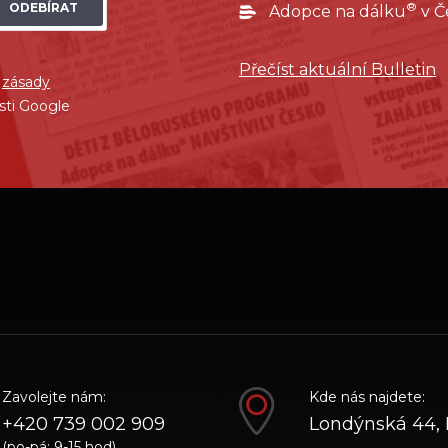
®
ODEBÍRAT
Adopce na dálku
v Č
Přečíst aktuální Bulletin
í
zásady
sti Google
ube
Zavolejte nám:
Kde nás najdete:
+420 739 002 909
Londýnská 44, 
(po-pá: 9-15 hod)