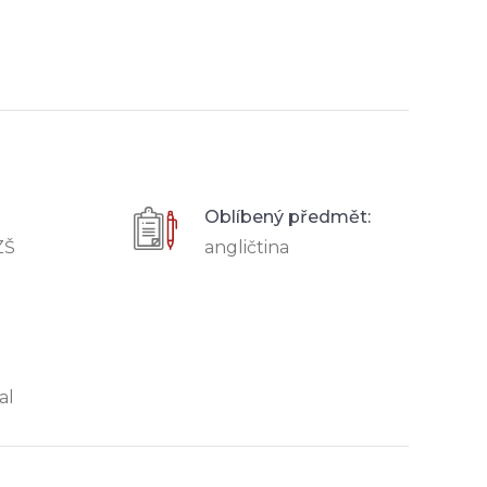
Oblíbený předmět:
ZŠ
angličtina
al