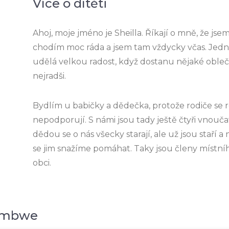
Více o dítěti
Ahoj, moje jméno je Sheilla. Říkají o mně, že jse
chodím moc ráda a jsem tam vždycky včas. Jedn
udělá velkou radost, když dostanu nějaké oble
nejradši.
Bydlím u babičky a dědečka, protože rodiče se r
nepodporují. S námi jsou tady ještě čtyři vnoučata
dědou se o nás všecky starají, ale už jsou staří a
se jim snažíme pomáhat. Taky jsou členy místníh
obci.
ombwe