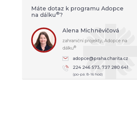
Máte dotaz k programu Adopce
®
na dálku
?
Alena Michněvičová
zahraniční projekty, Adopce na
®
dálku
adopce@praha.charita.cz
224 246 573, 737 280 641
(po-pá: 8-16 hod)