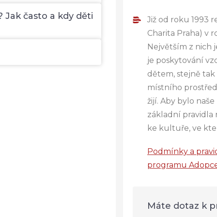
Jak často a kdy děti
Již od roku 1993 r
Charita Praha) v 
Největším z nich 
je poskytování vz
dětem, stejně tak 
místního prostředí
žijí. Aby bylo naše
základní pravidla 
ke kultuře, ve kter
Podmínky a pravid
programu Adopce
Máte dotaz k 