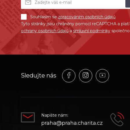
Souhlasím se
zpracováním osobních údajů
Tyto stránky jsou chráněny pomocí reCAPTCHA a plat
ochrany osobních údajů
a
smluvní podmínky
společno
Profil
Profil
Profil
Sledujte nás
na
na
na
síti_Facebook
síti_Instagram
síti_YouT
Napište nám:
praha@praha.charita.cz