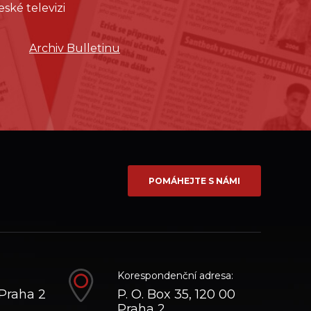
eské televizi
Archiv Bulletinu
POMÁHEJTE S NÁMI
Korespondenční adresa:
Praha 2
P. O. Box 35, 120 00
Praha 2