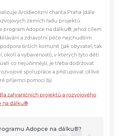
ealizuje Arcidiecézní charita Praha (dále
rozvojových zemích řadu projektů.
je program Adopce na dálku®, jehož cílem
dělávání a zdravotní péče nejchudším
podpora širších komunit (jak obyvatel, tak
, okolí a vybavenosti), v kterých tyto děti
 úsilí co nejúčinnější, je třeba dodržovat
rozvojové spolupráce a přistupovat citlivě
é příjemci pomoci žijí.
la zahraničních projektů a rozvojového
 na dálku®
programu Adopce na dálku®?