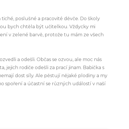
m tiché, poslušné a pracovité děvče. Do školy
ou bych chtěla být učitelkou. Vždycky mi
čení v zelené barvě, protože tu mám ze všech
ozvedli a odešli. Občas se ozvou, ale moc nás
, jejich rodiče odešli za prací jinam. Babička s
 nemají dost síly. Ale pěstují nějaké plodiny a my
o spoření a účastní se různých událostí v naší