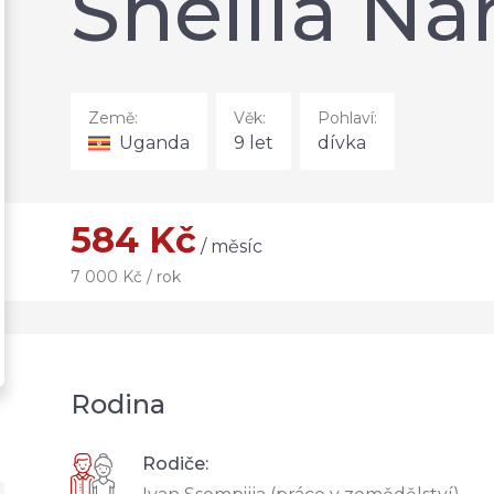
Sheilla 
Země:
Věk:
Pohlaví:
Uganda
9 let
dívka
584 Kč
/ měsíc
7 000 Kč / rok
Rodina
Rodiče: