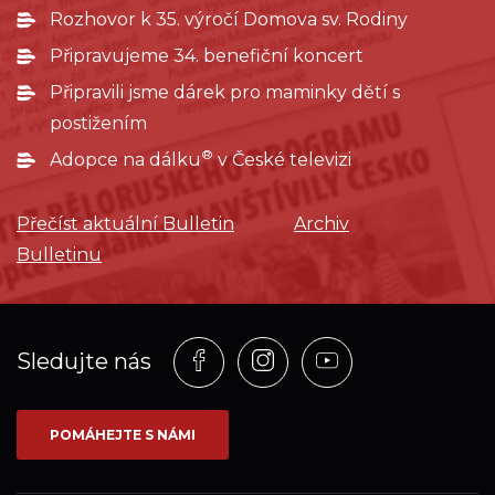
Rozhovor k 35. výročí Domova sv. Rodiny
Připravujeme 34. benefiční koncert
Připravili jsme dárek pro maminky dětí s
postižením
®
Adopce na dálku
v České televizi
Přečíst aktuální Bulletin
Archiv
Bulletinu
Profil
Profil
Profil
Sledujte nás
na
na
na
síti_Facebook
síti_Instagram
síti_YouTube
POMÁHEJTE S NÁMI