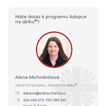
Máte dotaz k programu Adopce
®
na dálku
?
Alena Michněvičová
®
zahraniční projekty, Adopce na dálku
adopce@praha.charita.cz
224 246 573, 737 280 641
(po-pá: 8-16 hod)