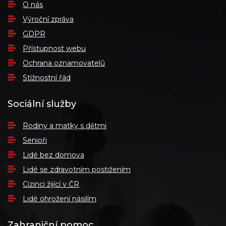
O nás
Výroční zpráva
GDPR
Přístupnost webu
Ochrana oznamovatelů
Stížnostní řád
Sociální služby
Rodiny a matky s dětmi
Senioři
Lidé bez domova
Lidé se zdravotním postižením
Cizinci žijící v ČR
Lidé ohrožení násilím
Zahraniční pomoc