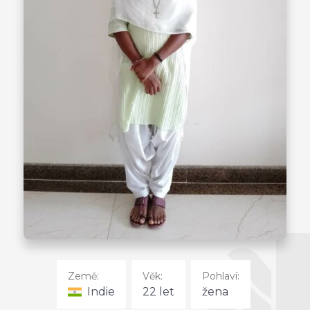
Země:
Věk:
Pohlaví:
Indie
22 let
žena