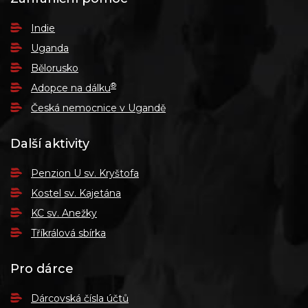
Indie
Uganda
Bělorusko
®
Adopce na dálku
Česká nemocnice v Ugandě
Další aktivity
Penzion U sv. Kryštofa
Kostel sv. Kajetána
KC sv. Anežky
Tříkrálová sbírka
Pro dárce
Dárcovská čísla účtů