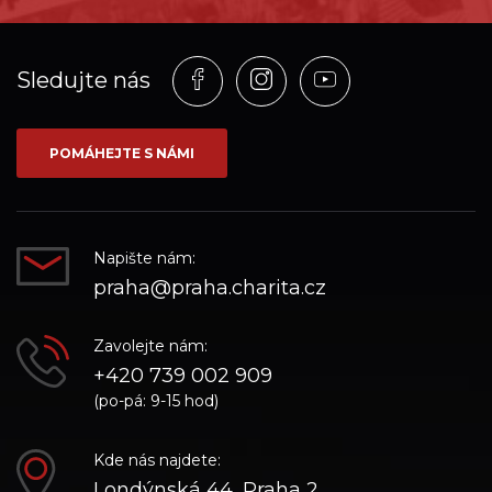
Profil
Profil
Profil
Sledujte nás
na
na
na
síti_Facebook
síti_Instagram
síti_YouTube
POMÁHEJTE S NÁMI
Napište nám:
praha@praha.charita.cz
Zavolejte nám:
+420 739 002 909
(po-pá: 9-15 hod)
Kde nás najdete:
Londýnská 44, Praha 2