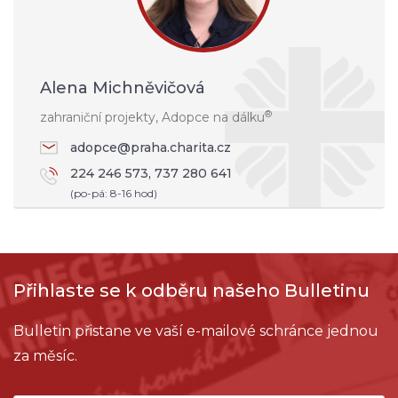
Alena Michněvičová
®
zahraniční projekty, Adopce na dálku
adopce@praha.charita.cz
224 246 573, 737 280 641
(po-pá: 8-16 hod)
Přihlaste se k odběru našeho Bulletinu
Bulletin přistane ve vaší e-mailové schránce jednou
za měsíc.