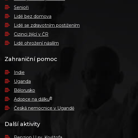
Senioři
Lidé bez domova
Lidé se zdravotním postižením
Cizinci žijící v ČR
Lidé ohrožení násilím
Zahraniční pomoc
Indie
Uganda
Bělorusko
®
Adopce na dálku
Česká nemocnice v Ugandě
Další aktivity
Penzion U sv. Kryštofa