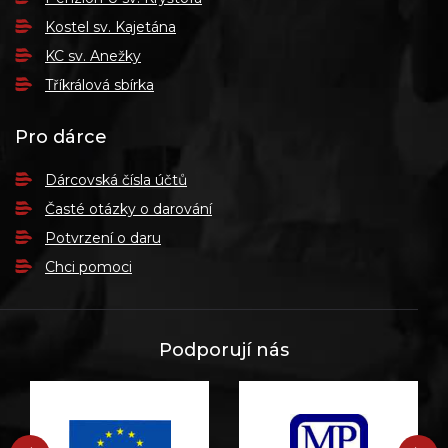
Kostel sv. Kajetána
KC sv. Anežky
Tříkrálová sbírka
Pro dárce
Dárcovská čísla účtů
Časté otázky o darování
Potvrzení o daru
Chci pomoci
Podporují nás