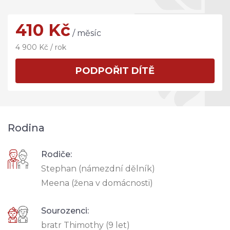
410 Kč
/ měsíc
4 900 Kč / rok
PODPOŘIT DÍTĚ
Rodina
Rodiče:
Stephan (námezdní dělník)
Meena (žena v domácnosti)
Sourozenci:
bratr Thimothy (9 let)