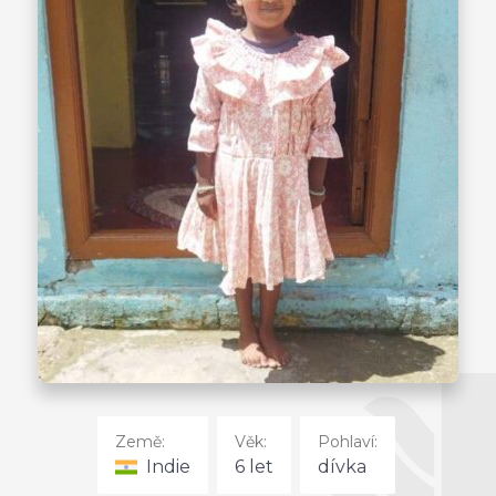
Země:
Věk:
Pohlaví:
Indie
6 let
dívka