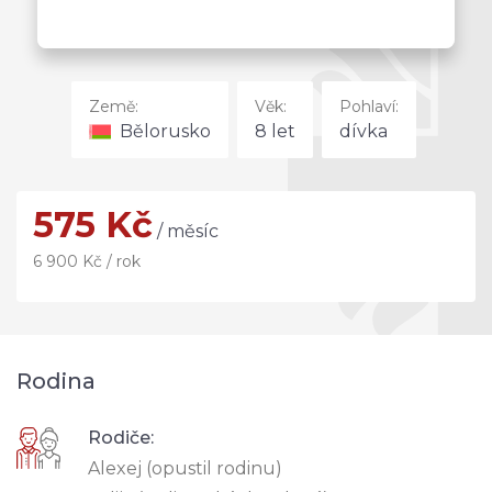
Země:
Věk:
Pohlaví:
Bělorusko
8 let
dívka
575 Kč
/ měsíc
6 900 Kč / rok
Rodina
Rodiče:
Alexej (opustil rodinu)