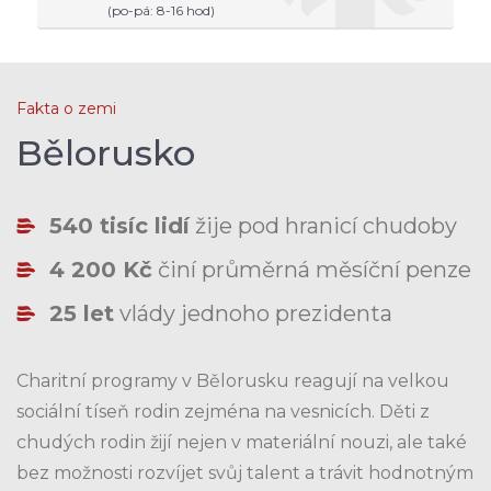
(po-pá: 8-16 hod)
Fakta o zemi
Bělorusko
540 tisíc lidí
žije pod hranicí chudoby
4 200 Kč
činí průměrná měsíční penze
25 let
vlády jednoho prezidenta
Charitní programy v Bělorusku reagují na velkou
sociální tíseň rodin zejména na vesnicích. Děti z
chudých rodin žijí nejen v materiální nouzi, ale také
bez možnosti rozvíjet svůj talent a trávit hodnotným