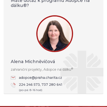
Máte dotaz k programu Adopce na
dálku®?
Alena Michněvičová
®
zahraniční projekty, Adopce na dálku
adopce@praha.charita.cz
224 246 573, 737 280 641
(po-pá: 8-16 hod)