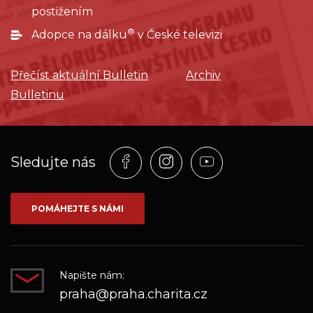
postižením
®
Adopce na dálku
v České televizi
Přečíst aktuální Bulletin
Archiv
Bulletinu
Profil
Profil
Profil
Sledujte nás
na
na
na
síti_Facebook
síti_Instagram
síti_YouTube
POMÁHEJTE S NÁMI
Napište nám:
praha@praha.charita.cz