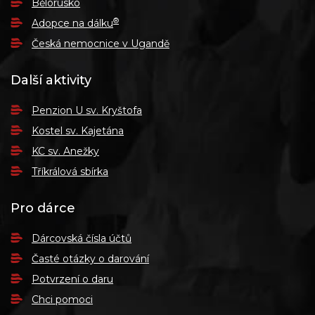
Bělorusko
®
Adopce na dálku
Česká nemocnice v Ugandě
Další aktivity
Penzion U sv. Kryštofa
Kostel sv. Kajetána
KC sv. Anežky
Tříkrálová sbírka
Pro dárce
Dárcovská čísla účtů
Časté otázky o darování
Potvrzení o daru
Chci pomoci