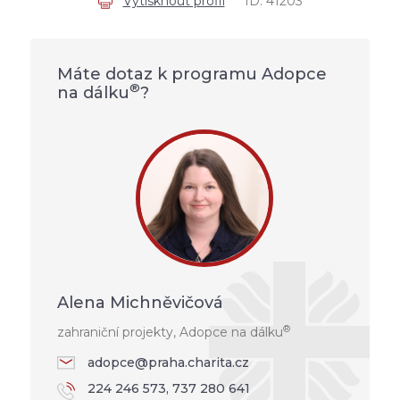
Vytisknout profil
ID: 41203
Máte dotaz k programu Adopce
®
na dálku
?
Alena Michněvičová
®
zahraniční projekty, Adopce na dálku
adopce@praha.charita.cz
224 246 573, 737 280 641