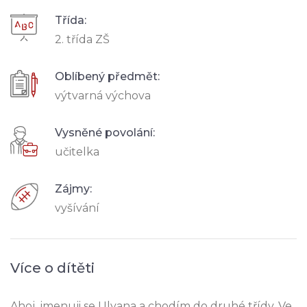
Třída:
2. třída ZŠ
Oblíbený předmět:
výtvarná výchova
Vysněné povolání:
učitelka
Zájmy:
vyšívání
Více o dítěti
Ahoj, jmenuji se Ulyana a chodím do druhé třídy. Ve