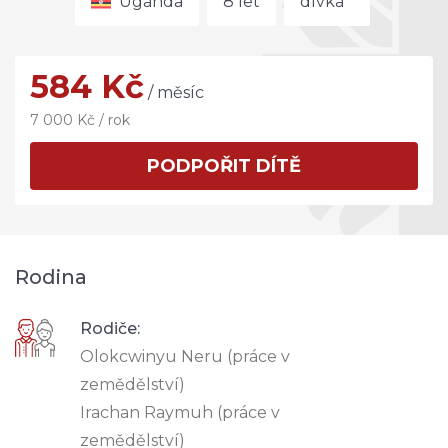
Uganda
8 let
dívka
584 Kč
/ měsíc
7 000 Kč / rok
PODPOŘIT DÍTĚ
Rodina
Rodiče:
Olokcwinyu Neru (práce v
zemědělství)
Irachan Raymuh (práce v
zemědělství)