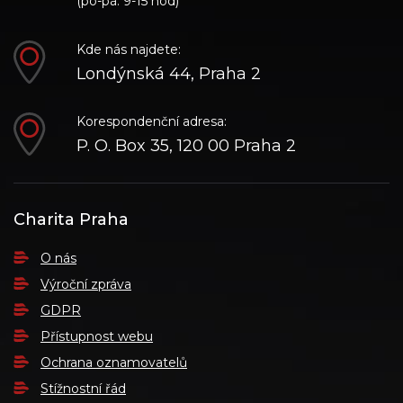
(po-pá: 9-15 hod)
Kde nás najdete:
Londýnská 44, Praha 2
Korespondenční adresa:
P. O. Box 35, 120 00 Praha 2
Charita Praha
O nás
Výroční zpráva
GDPR
Přístupnost webu
Ochrana oznamovatelů
Stížnostní řád