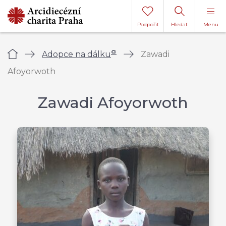
Podpořit
Hledat
Menu
®
Úvod
Adopce na dálku
Zawadi
Afoyorwoth
Zawadi Afoyorwoth