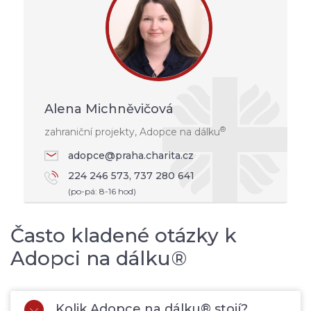
Alena Michněvičová
®
zahraniční projekty, Adopce na dálku
adopce@praha.charita.cz
224 246 573, 737 280 641
(po-pá: 8-16 hod)
Často kladené otázky k
Adopci na dálku®
Kolik Adopce na dálku® stojí?