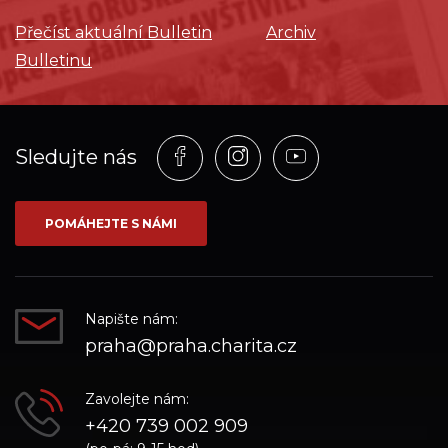
Přečíst aktuální Bulletin
Archiv
Bulletinu
Profil
Profil
Profil
Sledujte nás
na
na
na
síti_Facebook
síti_Instagram
síti_YouTube
POMÁHEJTE S NÁMI
Napište nám:
praha@praha.charita.cz
Zavolejte nám:
+420 739 002 909