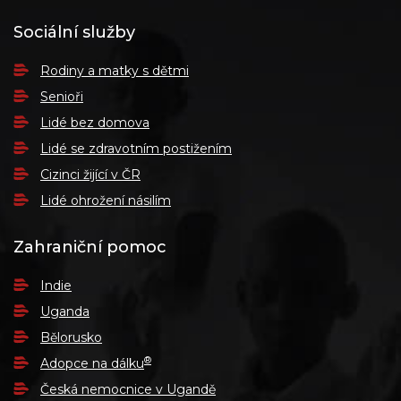
Sociální služby
Rodiny a matky s dětmi
Senioři
Lidé bez domova
Lidé se zdravotním postižením
Cizinci žijící v ČR
Lidé ohrožení násilím
Zahraniční pomoc
Indie
Uganda
Bělorusko
®
Adopce na dálku
Česká nemocnice v Ugandě