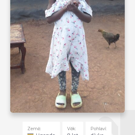
Země:
Věk:
Pohlaví: