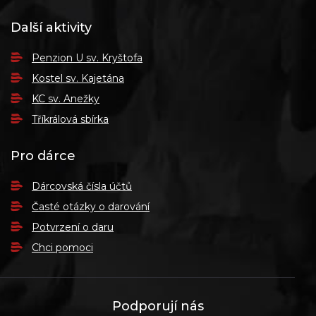
Další aktivity
Penzion U sv. Kryštofa
Kostel sv. Kajetána
KC sv. Anežky
Tříkrálová sbírka
Pro dárce
Dárcovská čísla účtů
Časté otázky o darování
Potvrzení o daru
Chci pomoci
Podporují nás