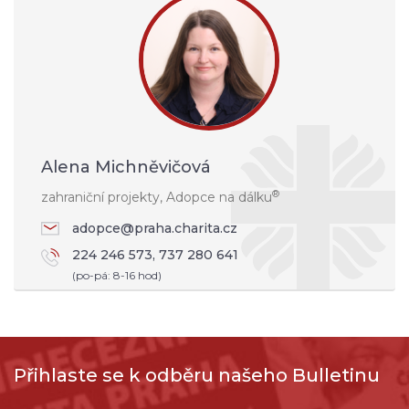
Alena Michněvičová
®
zahraniční projekty, Adopce na dálku
adopce@praha.charita.cz
224 246 573, 737 280 641
(po-pá: 8-16 hod)
Přihlaste se k odběru našeho Bulletinu