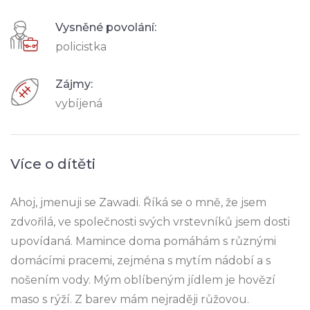
Vysněné povolání:
policistka
Zájmy:
vybíjená
Více o dítěti
Ahoj, jmenuji se Zawadi. Říká se o mně, že jsem
zdvořilá, ve společnosti svých vrstevníků jsem dosti
upovídaná. Mamince doma pomáhám s různými
domácími pracemi, zejména s mytím nádobí a s
nošením vody. Mým oblíbeným jídlem je hovězí
maso s rýží. Z barev mám nejraději růžovou.