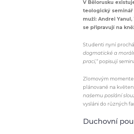
V Bělorusku existuj
teologický seminář 
muži: Andrei Yanul,
se připravují na k
Studenti nyní proch
dogmatické a moráln
prací,“
popisují semin
Zlomovým momentem v 
plánované na květen
našemu poslání slouž
vysláni do různých f
Duchovní pou