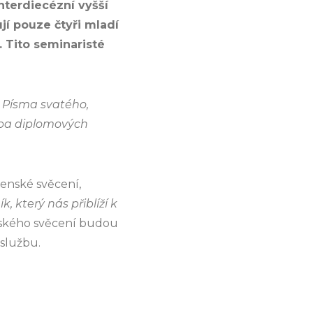
nterdiecézní vyšší
í pouze čtyři mladí
. Tito seminaristé
 Písma svatého,
oba diplomových
enské svěcení,
 který nás přiblíží k
enského svěcení budou
 službu.