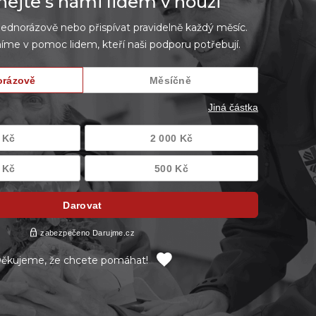
jte s námi lidem v nouzi
dnorázově nebo přispívat pravidelně každý měsíc.
íme v pomoc lidem, kteří naši podporu potřebují.
ěkujeme, že chcete pomáhat!