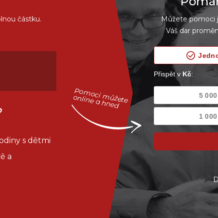
Pomáhe
lnou částku.
Můžete pomoci je
Váš dar proměn
Pomoci můžete
online a hned
?
odiny s dětmi
ě a
D