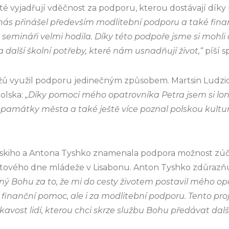
isté vyjadřují vděčnost za podporu, kterou dostávají dí
ás přinášel především modlitební podporu a také fina
emináři velmi hodila. Díky této podpoře jsme si mohli
 a další školní potřeby, které nám usnadňují život,“
píší s
ů využil podporu jedinečným způsobem. Martsin Ludzi
olska:
„Díky pomoci mého opatrovníka Petra jsem si loni
 památky města a také ještě více poznal polskou kulturu
uskiho a Antona Tyshko znamenala podpora možnost zúč
větového dne mládeže v Lisabonu. Anton Tyshko zdůrazň
ý Bohu za to, že mi do cesty životem postavil mého op
 finanční pomoc, ale i za modlitební podporu. Tento pro
avost lidí, kterou chci skrze službu Bohu předávat dalš