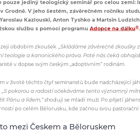
e pouze jediný teologický seminář pro celou zemi: I
v Grodně. V jeho šestém, závěrečném ročníku studuj
 Yaroslau Kazlouski, Anton Tyshko a Martsin Ludzich
®
něžskou službu s pomocí programu
Adopce na dálku
.
ázejí obdobím zkoušek.
„Skládáme závěrečné zkoušky z
í teologie a kanonického práva. Poté nás čeká obhaj
aristé v dopise svým českým „adoptivním“ rodinám.
životě těchto čtyř seminaristů bude nadcházející jáh
.
„S pokorou a radostí očekáváme tento významný milník,
it Pánu a lidem,“
shodují se mladí muži. Po přijetí jáh
arností po celém Bělorusku, kde začnou svou pastorační
to mezi Českem a Běloruskem