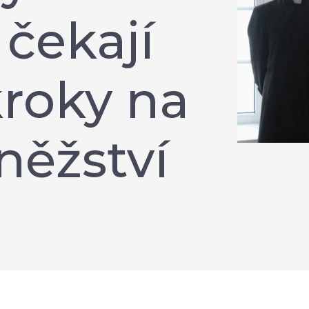
čekají
kroky na
něžství