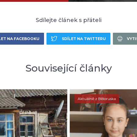
Sdílejte článek s přáteli
LET NA FACEBOOKU
SDÍLET NA TWITTERU
VYT
Související články
Aktuálně z Běloruska