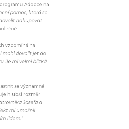
ky programu Adopce na
nční pomoc, která se
 dovolit nakupovat
polečně.
ch vzpomíná na
 mohl dovolit jet do
. Je mi velmi blízká
astnit se významné
uje hlubší rozměr
atrovníka Josefa a
jekt mi umožnil
ím lidem.“