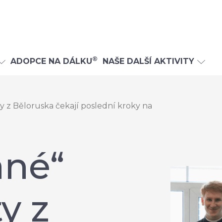
®
ADOPCE NA DÁLKU
NAŠE DALŠÍ AKTIVITY
y z Běloruska čekají poslední kroky na
ané“
y z