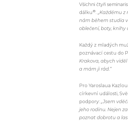
Všichni čtyři seminar
®
dálku
.
„Každému z n
nám během studia v s
oblečení, boty, knihy
Každý z mladých muž
poznávací cestu do P
Krakova, abych viděl
a mám ji rád.“
Pro Yaroslaua Kazlo
církevní události, S
podpory:
„Jsem vděčn
jeho rodinu. Nejen za
poznat dobrotu a lask