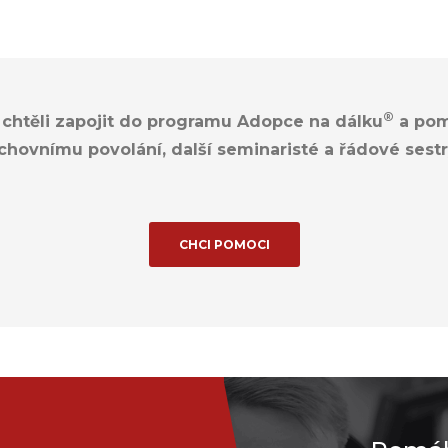
®
 chtěli zapojit do programu Adopce na dálku
a pom
uchovnímu povolání, další seminaristé a řádové sestr
CHCI POMOCI