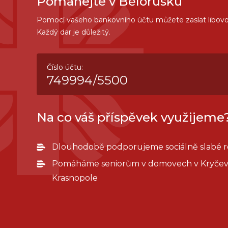
Pomáhejte v Bělorusku
Pomocí vašeho bankovního účtu můžete zaslat libovo
Každý dar je důležitý.
Číslo účtu:
749994/5500
Na co váš příspěvek využijeme
Dlouhodobě podporujeme sociálně slabé r
Pomáháme seniorům v domovech v Kryčev
Krasnopole