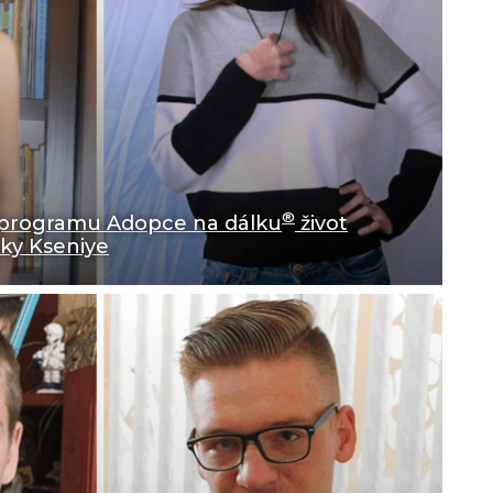
®
v programu Adopce na dálku
život
ky Kseniye