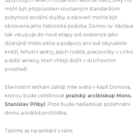
uplynulých letech rozsáhlou rekonstrukcí, díky níž
mohl být přizpůsoben současným standardům
pobytové sociální služby, a zároveň mohla být
obnovena jeho historická podoba. Domov sv. Václava
tak vstupuje do nové etapy své existence jako
důstojné místo péče a podpory pro své obyvatele:
kněží, řeholní sestry, jejich rodiče, pracovníky v církvi
a další seniory, kteří chtějí dožít v duchovním
prostředí.
Slavnostní setkání zahájí mše svatá v kapli Domova,
kterou bude celebrovat
pražský arcibiskup Mons.
Stanislav Přibyl
. Poté bude následovat požehnání
domu a krátká prohlídka.
Těšíme se na setkání s vámi.