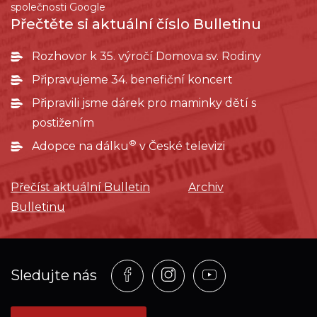
společnosti Google
Přečtěte si aktuální číslo Bulletinu
Rozhovor k 35. výročí Domova sv. Rodiny
Připravujeme 34. benefiční koncert
Připravili jsme dárek pro maminky dětí s
postižením
®
Adopce na dálku
v České televizi
Přečíst aktuální Bulletin
Archiv
Bulletinu
Profil
Profil
Profil
Sledujte nás
na
na
na
síti_Facebook
síti_Instagram
síti_YouTube