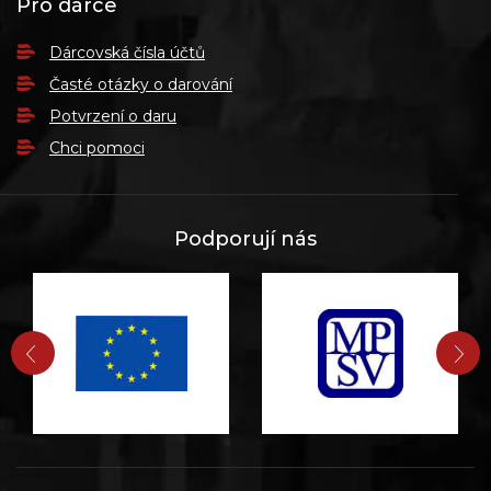
Pro dárce
Dárcovská čísla účtů
Časté otázky o darování
Potvrzení o daru
Chci pomoci
Podporují nás
PŘEDCHOZÍ
DA