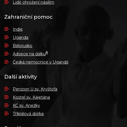
Lidé ohrožení násilím
Zahraniční pomoc
Indie
Uganda
Bělorusko
®
Adopce na dálku
Česká nemocnice v Ugandě
Další aktivity
Penzion U sv. Kryštofa
Kostel sv. Kajetána
KC sv. Anežky
Tříkrálová sbírka