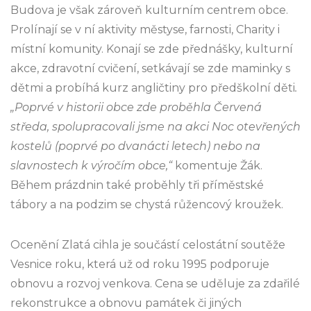
Budova je však zároveň kulturním centrem obce.
Prolínají se v ní aktivity městyse, farnosti, Charity i
místní komunity. Konají se zde přednášky, kulturní
akce, zdravotní cvičení, setkávají se zde maminky s
dětmi a probíhá kurz angličtiny pro předškolní děti
.
„Poprvé v historii obce zde proběhla Červená
středa, spolupracovali jsme na akci Noc otevřených
kostelů (poprvé po dvanácti letech) nebo na
slavnostech k výročím obce,“
komentuje Žák.
Během prázdnin také proběhly tři příměstské
tábory a na podzim se chystá růžencový kroužek.
Ocenění Zlatá cihla je součástí celostátní soutěže
Vesnice roku, která už od roku 1995 podporuje
obnovu a rozvoj venkova. Cena se uděluje za zdařilé
rekonstrukce a obnovu památek či jiných