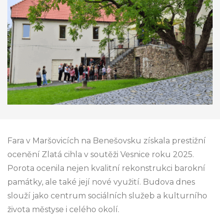
Fara v Maršovicích na Benešovsku získala prestižní
ocenění Zlatá cihla v soutěži Vesnice roku 2025.
Porota ocenila nejen kvalitní rekonstrukci barokní
památky, ale také její nové využití. Budova dnes
slouží jako centrum sociálních služeb a kulturního
života městyse i celého okolí.