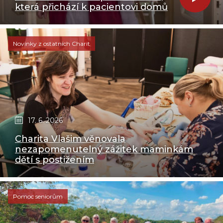
která přichází k pacientovi domů
Novinky z ostatních Charit
17. 6. 2026
Charita Vlašim věnovala
nezapomenutelný zážitek maminkám
dětí s postižením
Pomoc seniorům