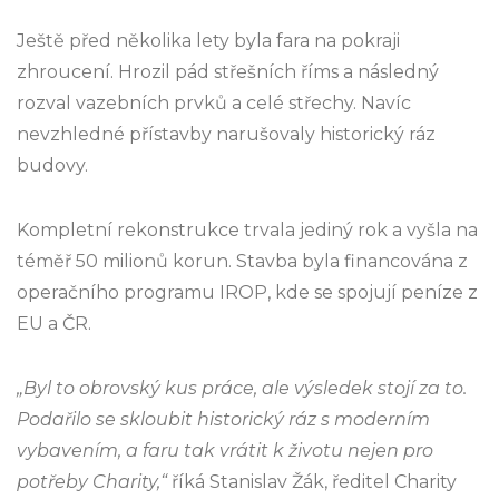
Ještě před několika lety byla fara na pokraji
zhroucení. Hrozil pád střešních říms a následný
rozval vazebních prvků a celé střechy. Navíc
nevzhledné přístavby narušovaly historický ráz
budovy.
Kompletní rekonstrukce trvala jediný rok a vyšla na
téměř 50 milionů korun. Stavba byla financována z
operačního programu IROP, kde se spojují peníze z
EU a ČR.
„Byl to obrovský kus práce, ale výsledek stojí za to.
Podařilo se skloubit historický ráz s moderním
vybavením, a faru tak vrátit k životu nejen pro
potřeby
Charity
,“
říká Stanislav Žák, ředitel Charity