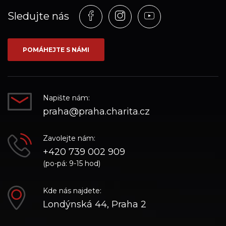
Profil
Profil
Profil
Sledujte nás
na
na
na
síti_Facebook
síti_Instagram
síti_YouTube
POMÁHEJTE S NÁMI
Napište nám:
praha@praha.charita.cz
Zavolejte nám:
+420 739 002 909
(po-pá: 9-15 hod)
Kde nás najdete:
Londýnská 44, Praha 2