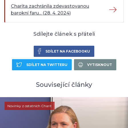
Charita zachránila zdevastovanou
barokní faru... (28. 4. 2024)
Sdílejte článek s přáteli
SDÍLET NA FACEBOOKU
SDÍLET NA TWITTERU
VYTISKNOUT
Související články
Novinky z ostatních Charit