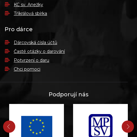
KC sv. Anežky
Tříkrálová sbírka
Pro dárce
Dárcovská čísla účtů
Časté otázky o darování
Potvrzení o daru
Chci pomoci
Podporují nás
PŘEDCHOZÍ
DA