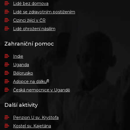
Lidé bez domova
Lidé se zdravotním postižením
Cizinci žijící v ČR
Lidé ohrožení násilím
Zahraniční pomoc
Indie
Uganda
Bělorusko
®
Adopce na dálku
Česká nemocnice v Ugandě
Další aktivity
Penzion U sv. Kryštofa
Kostel sv. Kajetána